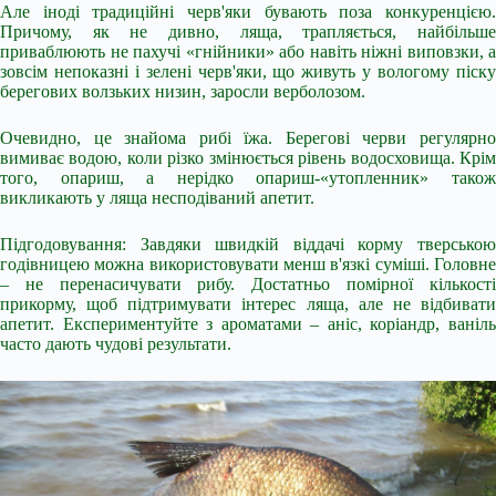
Але іноді традиційні черв'яки бувають поза конкуренцією.
Причому, як не дивно, ляща, трапляється, найбільше
приваблюють не пахучі «гнійники» або навіть ніжні виповзки, а
зовсім непоказні і зелені черв'яки, що живуть у вологому піску
берегових волзьких низин, заросли верболозом.
Очевидно, це знайома рибі їжа. Берегові черви регулярно
вимиває водою, коли різко змінюється рівень водосховища. Крім
того, опариш, а нерідко опариш-«утопленник» також
викликають у ляща несподіваний апетит.
Підгодовування: Завдяки швидкій віддачі корму тверською
годівницею можна використовувати менш в'язкі суміші. Головне
– не перенасичувати рибу. Достатньо помірної кількості
прикорму, щоб підтримувати інтерес ляща, але не відбивати
апетит. Експериментуйте з ароматами – аніс, коріандр, ваніль
часто дають чудові результати.