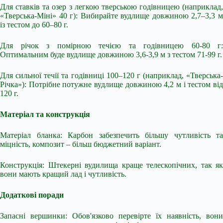
Для ставків та озер з легкою тверською годівницею (наприклад,
«Тверська-Міні» 40 г): Вибирайте вудлище довжиною 2,7–3,3 м
із тестом до 60–80 г.
Для річок з помірною течією та годівницею 60-80 г:
Оптимальним буде вудлище довжиною 3,6-3,9 м з тестом 71-99 г.
Для сильної течії та годівниці 100–120 г (наприклад, «Тверська-
Річка»): Потрібне потужне вудлище довжиною 4,2 м і тестом від
120 г.
Матеріал та конструкція
Матеріал бланка: Карбон забезпечить більшу чутливість та
міцність, композит – більш бюджетний варіант.
Конструкція: Штекерні вудилища краще телескопічних, так як
вони мають кращий лад і чутливість.
Додаткові поради
Запасні вершинки: Обов'язково перевірте їх наявність, вони