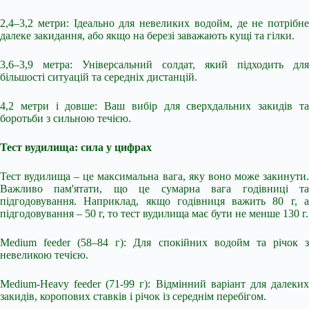
2,4–3,2 метри: Ідеально для невеликих водойм, де не потрібне
далеке закидання, або якщо на березі заважають кущі та гілки.
3,6–3,9 метра: Універсальний солдат, який підходить для
більшості ситуацій та середніх дистанцій.
4,2 метри і довше: Ваш вибір для сверхдальних закидів та
боротьби з сильною течією.
Тест вудилища: сила у цифрах
Тест вудилища – це максимальна вага, яку воно може закинути.
Важливо пам'ятати, що це сумарна вага годівниці та
підгодовування. Наприклад, якщо годівниця важить 80 г, а
підгодовування – 50 г, то тест вудилища має бути не менше 130 г.
Medium feeder (58–84 г): Для спокійних водойм та річок з
невеликою течією.
Medium-Heavy feeder (71-99 г): Відмінний варіант для далеких
закидів, коропових ставків і річок із середнім перебігом.