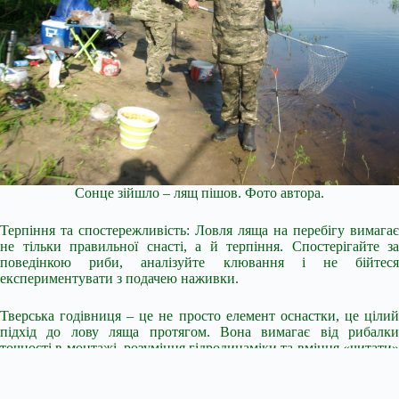
Сонце зійшло – лящ пішов. Фото автора.
Терпіння та спостережливість: Ловля ляща на перебігу вимагає
не тільки правильної снасті, а й терпіння. Спостерігайте за
поведінкою риби, аналізуйте клювання і не бійтеся
експериментувати з подачею наживки.
Тверська годівниця – це не просто елемент оснастки, це цілий
підхід до лову ляща протягом. Вона вимагає від рибалки
точності в монтажі, розуміння гідродинаміки та вміння «читати»
водоймище. Але при правильному використанні ця снасть стає
неймовірно ефективним інструментом, здатним подарувати
незабутні моменти боротьби з великим лящем і наповнити садок