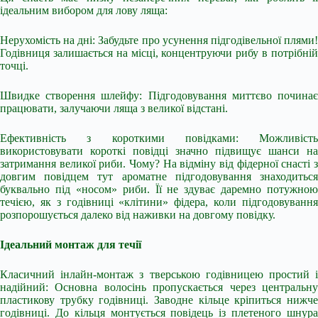
ідеальним вибором для лову ляща:
Нерухомість на дні: Забудьте про усунення підгодівельної плями!
Годівниця залишається на місці, концентруючи рибу в потрібній
точці.
Швидке створення шлейфу: Підгодовування миттєво починає
працювати, залучаючи ляща з великої відстані.
Ефективність з короткими повідками: Можливість
використовувати короткі повідці значно підвищує шанси на
затримання великої риби. Чому? На відміну від фідерної снасті з
довгим повідцем тут ароматне підгодовування знаходиться
буквально під «носом» риби. Її не здуває даремно потужною
течією, як з годівниці «клітини» фідера, коли підгодовування
розпорошується далеко від наживки на довгому повідку.
Ідеальний монтаж для течії
Класичний інлайн-монтаж з тверською годівницею простий і
надійний: Основна волосінь пропускається через центральну
пластикову трубку годівниці. Заводне кільце кріпиться нижче
годівниці. До кільця монтується повідець із плетеного шнура