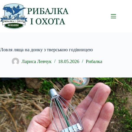
Перейти
до
вмісту
Ловля ляща на донку з тверською годівницею
Лариса Левчук
18.05.2026
Рибалка