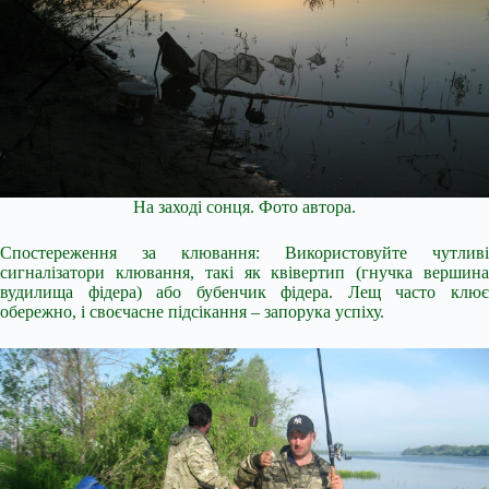
На заході сонця. Фото автора.
Спостереження за клювання: Використовуйте чутливі
сигналізатори клювання, такі як квівертип (гнучка вершина
вудилища фідера) або бубенчик фідера. Лещ часто клює
обережно, і своєчасне підсікання – запорука успіху.