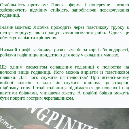
Стабільність протягом: Плоска форма і поперечне грузило
забезпечують відмінну стійкість, запобігаючи перекочування
годівниці.
Інлайн-монтаж: Лісочка проходить через пластикову трубку в
центрі корпусу, що спрощує самопідсікання риби. Однак це
обмежує варіанти кріплення.
Низький профіль: Знижує ризик зачепів за корчі або водорості,
роблячи годівницю придатною для лову у складних умовах.
Ще одним елементом оснащення годівниці є пелюстка на
волосіні вище годівниці. Його можна вирізати із пластикової
пляшки. Для чого служить ця пелюстка? При інтенсивному
виборі волосіні з води він служить крилом, що створює
підйомну силу. І тоді годівниця піднімається до поверхні над
крутими брівками, уникаючи зачепу. А подібні брівки можуть
бути покриті гострим черепашником.