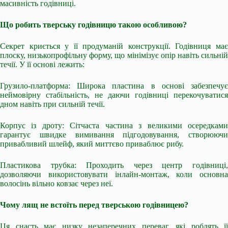
масивність годівниці.
Що робить тверську годівницю такою особливою?
Секрет криється у її продуманій конструкції. Годівниця має
плоску, низькопрофільну форму, що мінімізує опір навіть сильній
течії. У її основі лежить:
Грузило-платформа: Широка пластина в основі забезпечує
неймовірну стабільність, не даючи годівниці перекочуватися
дном навіть при сильній течії.
Корпус із дроту: Сітчаста частина з великими осередками
гарантує швидке вимивання підгодовування, створюючи
привабливий шлейф, який миттєво приваблює рибу.
Пластикова трубка: Проходить через центр годівниці,
дозволяючи використовувати інлайн-монтаж, коли основна
волосінь вільно ковзає через неї.
Чому лящ не встоїть перед тверською годівницею?
Ця снасть має низку незаперечних переваг, які роблять її