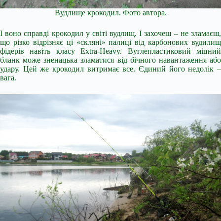
Вудлище крокодил. Фото автора.
І воно справді крокодил у світі вудлищ. І захочеш – не зламаєш,
що різко відрізняє ці «скляні» палиці від карбонових вудилищ
фідерів навіть класу Extra-Heavy. Вуглепластиковий міцний
бланк може зненацька зламатися від бічного навантаження або
удару. Цей же крокодил витримає все. Єдиний його недолік –
вага.