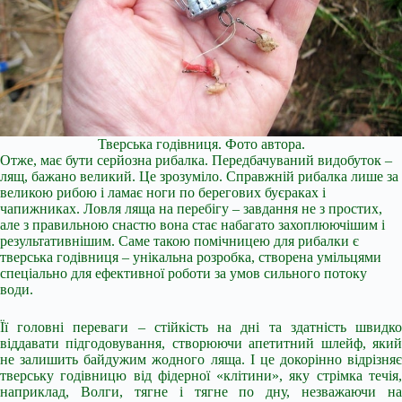
Тверська годівниця. Фото автора.
Отже, має бути серйозна рибалка. Передбачуваний видобуток –
лящ, бажано великий. Це зрозуміло. Справжній рибалка лише за
великою рибою і ламає ноги по берегових буєраках і
чапижниках. Ловля ляща на перебігу – завдання не з простих,
але з правильною снастю вона стає набагато захоплюючішим і
результативнішим. Саме такою помічницею для рибалки є
тверська годівниця – унікальна розробка, створена умільцями
спеціально для ефективної роботи за умов сильного потоку
води.
Її головні переваги – стійкість на дні та здатність швидко
віддавати підгодовування, створюючи апетитний шлейф, який
не залишить байдужим жодного ляща. І це докорінно відрізняє
тверську годівницю від фідерної «клітини», яку стрімка течія,
наприклад, Волги, тягне і тягне по дну, незважаючи на