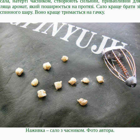
сала, натерті часником, створюють сильний, привабливий для
ляща аромат, який поширюється на протязі. Сало краще брати зі
спинного шару. Воно краще тримається на гачку.
Наживка – сало з часником. Фото автора.