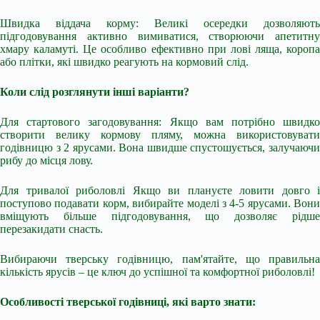
Швидка віддача корму: Великі осередки дозволяють
підгодовування активно вимиватися, створюючи апетитну
хмару каламуті. Це особливо ефективно при лові ляща, коропа
або плітки, які швидко реагують на кормовий слід.
Коли слід розглянути інші варіанти?
Для стартового загодовування: Якщо вам потрібно швидко
створити велику кормову пляму, можна використовувати
годівницю з 2 ярусами. Вона швидше спустошується, залучаючи
рибу до місця лову.
Для тривалої риболовлі Якщо ви плануєте ловити довго і
поступово подавати корм, вибирайте моделі з 4-5 ярусами. Вони
вміщують більше підгодовування, що дозволяє рідше
перезакидати снасть.
Вибираючи тверську годівницю, пам'ятайте, що правильна
кількість ярусів – це ключ до успішної та комфортної риболовлі!
Особливості тверської годівниці, які варто знати: