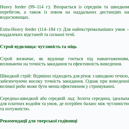
Heavy feeder (99–114 г): Впорається із середнім та швидким
перебігом, а також із ловом на наддальних дистанціях на
водосховищах.
Extra-Heavy feeder (114–184 г): Для найекстремальніших умов –
наддалеких відстаней та сильної течії.
Строй вудилища: чутливість та міць
Строй визначає, як вудлище гнеться під навантаженням,
впливаючи на точність закидання та ефективність виведення.
Швидкий стрій: Відмінно підходить для річок з швидкою течією,
забезпечуючи високу точність закидання. Однак при виведенні
великої риби може бути менш ефективним у стримуванні.
Середньо-швидкий або середній лад: Золота середина, ідеальна
для платних водойм та умов, де потрібен баланс між чутливістю
та потужністю.
Рекомендації для тверської годівниці