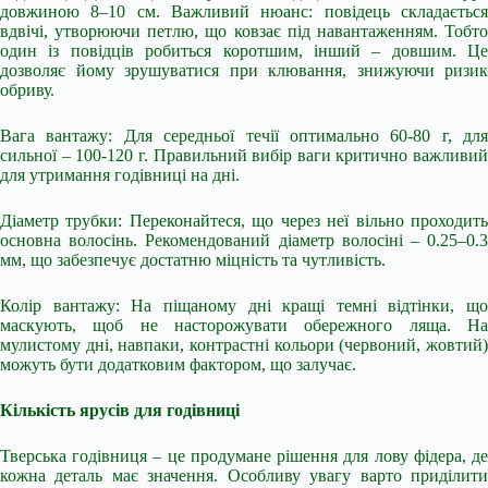
довжиною 8–10 см. Важливий нюанс: повідець складається
вдвічі, утворюючи петлю, що ковзає під навантаженням. Тобто
один із повідців робиться коротшим, інший – довшим. Це
дозволяє йому зрушуватися при клювання, знижуючи ризик
обриву.
Вага вантажу: Для середньої течії оптимально 60-80 г, для
сильної – 100-120 г. Правильний вибір ваги критично важливий
для утримання годівниці на дні.
Діаметр трубки: Переконайтеся, що через неї вільно проходить
основна волосінь. Рекомендований діаметр волосіні – 0.25–0.3
мм, що забезпечує достатню міцність та чутливість.
Колір вантажу: На піщаному дні кращі темні відтінки, що
маскують, щоб не насторожувати обережного ляща. На
мулистому дні, навпаки, контрастні кольори (червоний, жовтий)
можуть бути додатковим фактором, що залучає.
Кількість ярусів для годівниці
Тверська годівниця – це продумане рішення для лову фідера, де
кожна деталь має значення. Особливу увагу варто приділити