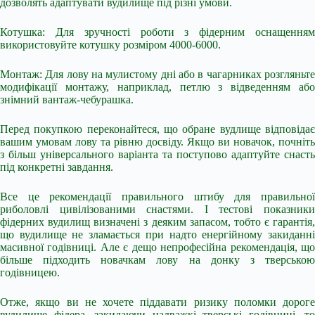
дозволять адаптувати вудилище під різні умови.
Котушка: Для зручності роботи з фідерним оснащенням
використовуйте котушку розміром 4000-6000.
Монтаж: Для лову на мулистому дні або в чагарниках розгляньте
модифікації монтажу, наприклад, петлю з відведенням або
знімний вантаж-чебурашка.
Перед покупкою переконайтеся, що обране вудлище відповідає
вашим умовам лову та рівню досвіду. Якщо ви новачок, почніть
з більш універсального варіанта та поступово адаптуйте снасть
під конкретні завдання.
Все це рекомендації правильного штибу для правильної
риболовлі цивілізованими снастями. І тестові показники
фідерних вудилищ визначені з деяким запасом, тобто є гарантія,
що вудилище не зламається при надто енергійному закиданні
масивної годівниці. Але є дещо непрофесійна рекомендація, що
більше підходить новачкам лову на донку з тверською
годівницею.
Отже, якщо ви не хочете піддавати ризику поломки дороге
вудилище фідера, закидаючи надважкі тверські годівниці, то