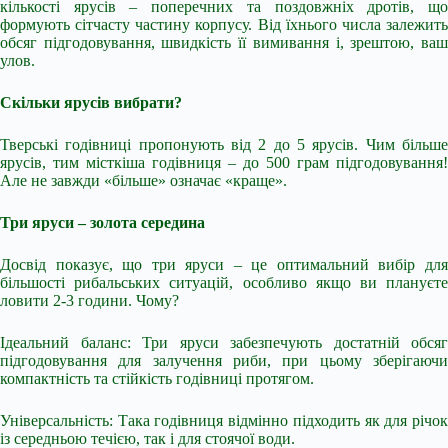
кількості ярусів – поперечних та поздовжніх дротів, що
формують сітчасту частину корпусу. Від їхнього числа залежить
обсяг підгодовування, швидкість її вимивання і, зрештою, ваш
улов.
Скільки ярусів вибрати?
Тверські годівниці пропонують від 2 до 5 ярусів. Чим більше
ярусів, тим місткіша годівниця – до 500 грам підгодовування!
Але не завжди «більше» означає «краще».
Три яруси – золота середина
Досвід показує, що три яруси – це оптимальний вибір для
більшості рибальських ситуацій, особливо якщо ви плануєте
ловити 2-3 години. Чому?
Ідеальний баланс: Три яруси забезпечують достатній обсяг
підгодовування для залучення риби, при цьому зберігаючи
компактність та стійкість годівниці протягом.
Універсальність: Така годівниця відмінно підходить як для річок
із середньою течією, так і для стоячої води.