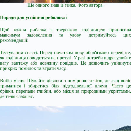
Ще одного зняв із гачка. Фото автора.
Поради для успішної риболовлі
Щоб кожна рибалка з тверською годівницею приносила
максимум задоволення та улову, дотримуйтесь цих
рекомендацій:
Тестування снасті: Перед початком лову обов'язково перевірте,
як годівниця поводиться на протязі. У разі потреби відрегулюйте
вагу вантажу або довжину повідців. Це дозволить уникнути
прикрих помилок та втрати часу.
Вибір місця: Шукайте ділянки з помірною течією, де лящ воліє
триматися і збиратися біля підгодівельної плями. Часто це
брівки, перепади глибин, або місця за природними укриттями,
де течія слабшає.