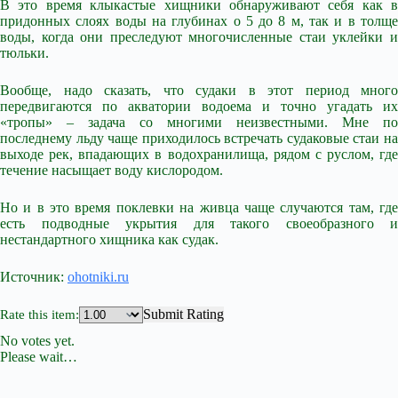
В это время клыкастые хищники обнаруживают себя как в
придонных слоях воды на глубинах о 5 до 8 м, так и в толще
воды, когда они преследуют многочисленные стаи уклейки и
тюльки.
Вообще, надо сказать, что судаки в этот период много
передвигаются по акватории водоема и точно угадать их
«тропы» – задача со многими неизвестными. Мне по
последнему льду чаще приходилось встречать судаковые стаи на
выходе рек, впадающих в водохранилища, рядом с руслом, где
течение насыщает воду кислородом.
Но и в это время поклевки на живца чаще случаются там, где
есть подводные укрытия для такого своеобразного и
нестандартного хищника как судак.
Источник:
ohotniki.ru
Submit Rating
Rate this item:
No votes yet.
Please wait…