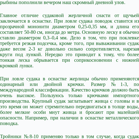
рыбины пополнили вечером наш скромный дневной улов.
Главное отличие судаковой жерличной снасти от щучьей
заключается в оснастке. При ловле судака поводок ставится из
прозрачной мононити диаметром 0,25-0,35 мм, и длина его
составляет 50-80 см, иногда до метра. Основную леску я обычно
ставлю диаметром 0,3–0,4 мм. Дело в том, что при поклевке
требуется резкая подсечка, кроме того, при вываживании судак
даже весом 2-3 кг довольно сильно сопротивляется, нарезая
круги под лункой. Нередко это приводит к тому, что более
тонкая леска обрывается при соприкосновении с нижней
кромкой лунки.
При ловле судака в оснастке жерлицы обычно применяются
одинарный или двойной крючки. Размер №1-3, по
международной классификации. Качество крючков должно быть
очень высокое. Пользуюсь только крючками импортного
производства. Крупный судак заглатывает живца с головы и в
это время он может стремительно передвигаться в толще воды,
более мелкие особи мнут живца и бросают при малейшей
опасности. Например, при наличии в оснастке металлического
поводка.
Тройники №8-10 применяю только в том случае, когда судак