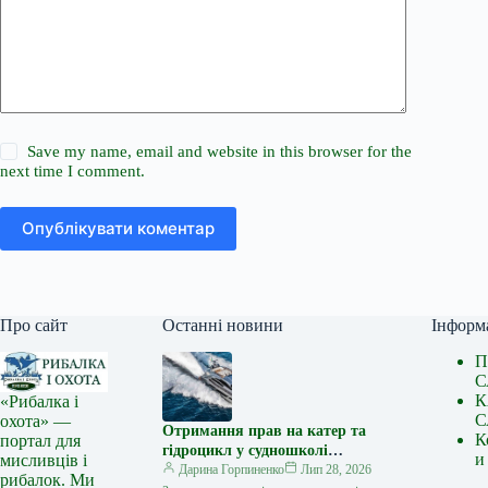
Save my name, email and website in this browser for the
next time I comment.
Опублікувати коментар
Про сайт
Останні новини
Інформ
П
С
К
«Рибалка і
С
охота» —
Отримання прав на катер та
К
портал для
гідроцикл у судношколі
и
мисливців і
«Либідь-А»: від теорії до
Дарина Горпиненко
Лип 28, 2026
рибалок. Ми