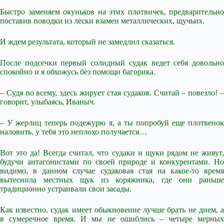
Быстро заменяем окуньков на этих плотвичек, предварительно
поставив поводки из лески взамен металлических, щучьих.
И ждем результата, который не замедлил сказаться.
После подсечки первый солидный судак ведет себя довольно
спокойно и я обхожусь без помощи багорика.
– Судя по всему, здесь жирует стая судаков. Считай – повезло! –
говорит, улыбаясь, Иваныч.
– У жерлиц теперь подежурю я, а ты попробуй еще плотвенок
наловить, у тебя это неплохо получается…
Вот это да! Всегда считал, что судаки и щуки рядом не живут,
будучи антагонистами по своей природе и конкурентами. Но
видимо, в данном случае судаковая стая на какое-то время
вытеснила местных щук из коряжника, где они раньше
традиционно устраивали свои засады.
Как известно, судак имеет обыкновение лучше брать не днем, а
в сумеречное время. И мы не ошиблись – четыре мерных