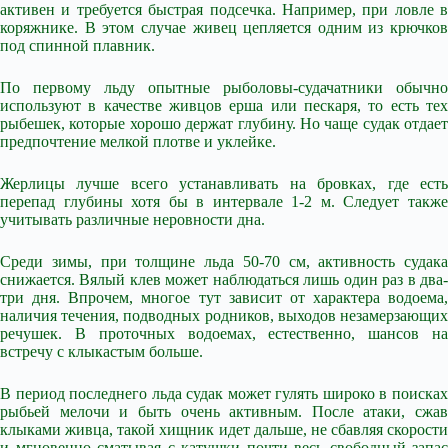
активен и требуется быстрая подсечка. Например, при ловле в
коряжнике. В этом случае живец цепляется одним из крючков
под спинной плавник.
По первому льду опытные рыболовы-судачатники обычно
используют в качестве живцов ерша или пескаря, то есть тех
рыбешек, которые хорошо держат глубину. Но чаще судак отдает
предпочтение мелкой плотве и уклейке.
Жерлицы лучше всего устанавливать на бровках, где есть
перепад глубины хотя бы в интервале 1-2 м. Следует также
учитывать различные неровности дна.
Среди зимы, при толщине льда 50-70 см, активность судака
снижается. Вялый клев может наблюдаться лишь один раз в два-
три дня. Впрочем, многое тут зависит от характера водоема,
наличия течения, подводных родников, выходов незамерзающих
речушек. В проточных водоемах, естественно, шансов на
встречу с клыкастым больше.
В период последнего льда судак может гулять широко в поисках
рыбьей мелочи и быть очень активным. После атаки, сжав
клыками живца, такой хищник идет дальше, не сбавляя скорости
и мгновенно сматывая с катушки почти весь свободный запас