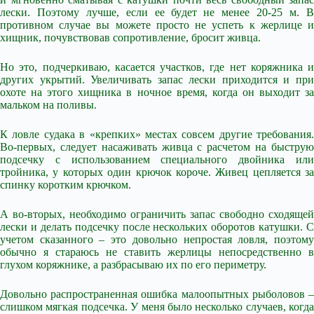
лески. Поэтому лучше, если ее будет не менее 20-25 м. В
противном случае вы можете просто не успеть к жерлице и
хищник, почувствовав сопротивление, бросит живца.
Но это, подчеркиваю, касается участков, где нет коряжника и
других укрытий. Увеличивать запас лески приходится и при
охоте на этого хищника в ночное время, когда он выходит за
мальком на поливы.
К ловле судака в «крепких» местах совсем другие требования.
Во-первых, следует насаживать живца с расчетом на быструю
подсечку с использованием специального двойника или
тройника, у которых один крючок короче. Живец цепляется за
спинку коротким крючком.
А во-вторых, необходимо ограничить запас свободно сходящей
лески и делать подсечку после нескольких оборотов катушки. С
учетом сказанного – это довольно непростая ловля, поэтому
обычно я стараюсь не ставить жерлицы непосредственно в
глухом коряжнике, а разбрасываю их по его периметру.
Довольно распространенная ошибка малоопытных рыболовов –
слишком мягкая подсечка. У меня было несколько случаев, когда