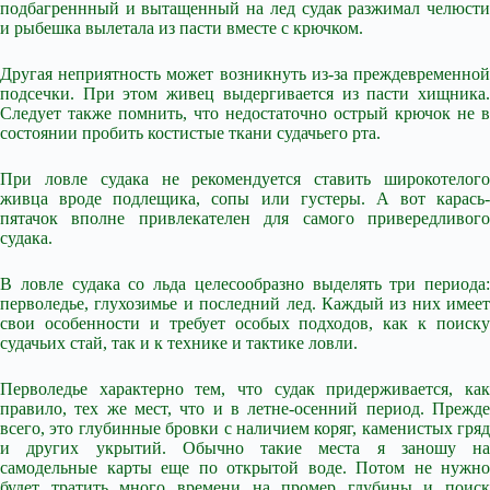
подбагреннный и вытащенный на лед судак разжимал челюсти
и рыбешка вылетала из пасти вместе с крючком.
Другая неприятность может возникнуть из-за преждевременной
подсечки. При этом живец выдергивается из пасти хищника.
Следует также помнить, что недостаточно острый крючок не в
состоянии пробить костистые ткани судачьего рта.
При ловле судака не рекомендуется ставить широкотелого
живца вроде подлещика, сопы или густеры. А вот карась-
пятачок вполне привлекателен для самого привередливого
судака.
В ловле судака со льда целесообразно выделять три периода:
перволедье, глухозимье и последний лед. Каждый из них имеет
свои особенности и требует особых подходов, как к поиску
судачьих стай, так и к технике и тактике ловли.
Перволедье характерно тем, что судак придерживается, как
правило, тех же мест, что и в летне-осенний период. Прежде
всего, это глубинные бровки с наличием коряг, каменистых гряд
и других укрытий. Обычно такие места я заношу на
самодельные карты еще по открытой воде. Потом не нужно
будет тратить много времени на промер глубины и поиск