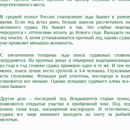
перспективного места.
В средней полосе России становление льда бывает в разное
время. Если лед встал рано, больше шансов рассчитывать на
активного судака. Но бывает и так, что слабые морозы
чередуются с оттепелями вплоть до Нового года. Выходить на
лед опасно. А затем устанавливается прочный лед, однако судак
уже проявляет меньшую активность.
С увеличением толщины льда поиск судаковых стоянок
затрудняется. На крупных реках и обширных водохранилищах
из года в год стоянки судака примерно одни и те же. И тем не
менее, поиск лучше вести группой в 3-4 человека. Глухозимье
есть глухозимье. Функции рыб угнетены, кислорода в воде
становится все меньше. Однако вспышки судачьего клева все-
таки бывают.
Другое дело – последний лед. Вскрываются старые лунки,
появляются открытые участки в прибрежной зоне. Под лед
пошла талая вода, насыщенная кислородом. И естественно,
судаки все чаще начинают выходить на охоту за рыбьей
мелочью.