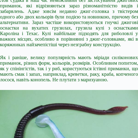
Лов судака в наш час неможливий без застосування джигових
приманок, які відрізняються зараз різноманітністю видів і
забарвлень. Адже зовсім недавно джиг-головка з твістером
одного або двох кольорів були подією та новинкою, причому без
альтернативи. Зараз частіше використовуються гнучкі джигові
оснастки на вухатих грузилах, грузила кулі з оснастками
Кароліна і Техас. Кулі найбільше підходять для риболовлі у
важких місцях, особливо в порівнянні з джиг-головками, які в
коряжниках найзачепістіші через незграбну конструкцію.
Як і раніше, велику популярність мають міріади силіконових
приманок, різних форм, кольорів, розмірів. Особливим попитом,
як у спінінгістів, так і у риб, користуються їстівні приманки, що
мають смак і запах, наприклад, креветки, раку, краба, копченого
лосося, навіть конопель. Не плутати з марихуаною.