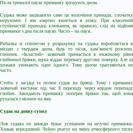
Після тривалої паузи приманку зрушують дном.
Судака може зацікавити саме це волочіння принади, спочатку
нерухомої. І він азартно кинеться в атаку. При класичній
ступінчастій проводці клювання, як правило, слід на підйомі
приманки з дна після паузи. Часто – на паузі.
Рибалка зі спінінгом у розрахунку на судака виробляється в
місцях з твердим дном, будь то пісок, кам’янисті розсипи,
глинник. «Ікластий» зазвичай тримається в нижньому рівні
глибинної брівки, щука віддає перевагу другому поверху. Але ці
хижаки уникають одне одного. Тому разом трапляються не
часто.
Стоїть у засідці та полює судак на брівці. Тому і приманку
зазвичай вистачає під час її переходу через кордон перепаду
глибин. Закидають приманку поперек брівки так, щоб вона
рухалася з мілини на яму.
Судак на донку-гумку
Лов судака не завжди буває успішним на штучні приманки.
Хижак вередливий. Чуйно реагує на зміну атмосферного тиску