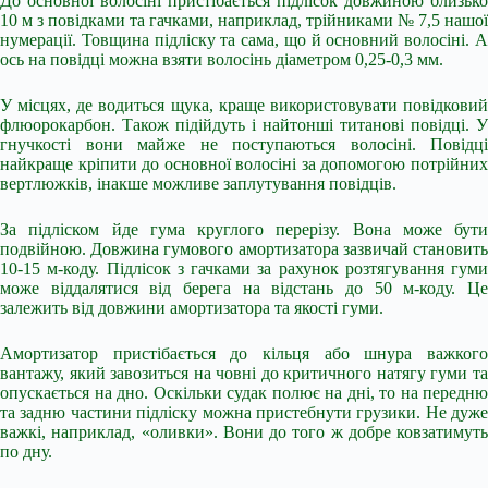
До основної волосіні пристібається підлісок довжиною близько
10 м з повідками та гачками, наприклад, трійниками № 7,5 нашої
нумерації. Товщина підліску та сама, що й основний волосіні. А
ось на повідці можна взяти волосінь діаметром 0,25-0,3 мм.
У місцях, де водиться щука, краще використовувати повідковий
флюорокарбон. Також підійдуть і найтонші титанові повідці. У
гнучкості вони майже не поступаються волосіні. Повідці
найкраще кріпити до основної волосіні за допомогою потрійних
вертлюжків, інакше можливе заплутування повідців.
За підліском йде гума круглого перерізу. Вона може бути
подвійною. Довжина гумового амортизатора зазвичай становить
10-15 м-коду. Підлісок з гачками за рахунок розтягування гуми
може віддалятися від берега на відстань до 50 м-коду. Це
залежить від довжини амортизатора та якості гуми.
Амортизатор пристібається до кільця або шнура важкого
вантажу, який завозиться на човні до критичного натягу гуми та
опускається на дно. Оскільки судак полює на дні, то на передню
та задню частини підліску можна пристебнути грузики. Не дуже
важкі, наприклад, «оливки». Вони до того ж добре ковзатимуть
по дну.