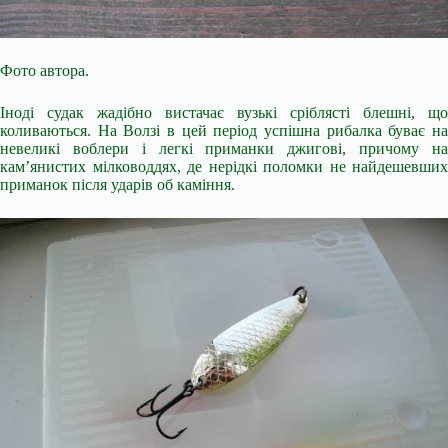
Фото автора.
Іноді судак жадібно вистачає вузькі сріблясті блешні, що
коливаються. На Волзі в цей період успішна рибалка буває на
невеликі воблери і легкі приманки джигові, причому на
кам’янистих мілководдях, де нерідкі поломки не найдешевших
приманок після ударів об каміння.