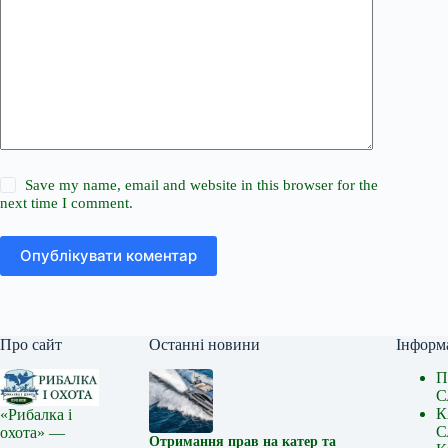
Save my name, email and website in this browser for the
next time I comment.
Опублікувати коментар
Про сайт
Останні новини
Інформ
П
С
К
«Рибалка і
С
охота» —
Отримання прав на катер та