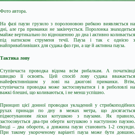
Фото автора.
На фазі паузи грузило з поролоновою рибкою виявляється на
дні, але гра приманки не закінчується. Поролонка знаходиться
майже вертикально по відношенню до дна і активно коливається
під натиском струменя течії. Пауза і так є однією з
найпривабливіших для судака фаз гри, а ще й активна пауза.
Тактика лову
Ступінчаста проводка відома всім рибалкам. А початківці
швидко її освоять. Цей спосіб лову судака вважається
найефективнішим у лові на джигові приманки. Втім,
ступінчаста проводка може застосовуватися і в риболовлі на
важкі блешні, що коливаються, і не менш успішно.
Принцип цієї донної проводки укладений у стрибкоподібних
рухах принади по дну в межах метра, що досягається
підмотуванням ліски котушкою з паузами. Як правило,
застосовується два-три оберти котушкою з наступною паузою.
Іноді – два обороти, а довжина паузи становить 1-2 секунди.
При такому укороченому варіанті пауза може бути довшою.