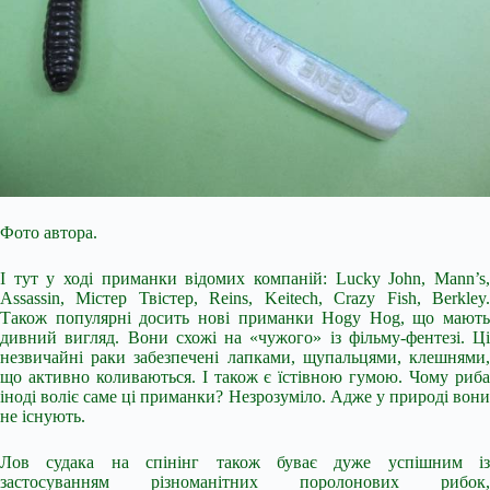
Фото автора.
І тут у ході приманки відомих компаній: Lucky John, Mann’s,
Assassin, Містер Твістер, Reins, Keitech, Crazy Fish, Berkley.
Також популярні досить нові приманки Hogy Hog, що мають
дивний вигляд. Вони схожі на «чужого» із фільму-фентезі. Ці
незвичайні раки забезпечені лапками, щупальцями, клешнями,
що активно коливаються. І також є їстівною гумою. Чому риба
іноді воліє саме ці приманки? Незрозуміло. Адже у природі вони
не існують.
Лов судака на спінінг також буває дуже успішним із
застосуванням різноманітних поролонових рибок,