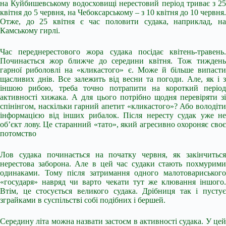
на Куйбишевському водосховищі нерестовий період триває з 25
квітня до 5 червня, на Чебоксарському – з 10 квітня до 10 червня.
Отже, до 25 квітня є час половити судака, наприклад, на
Камському гирлі.
Час переднерестового жора судака посідає квітень-травень.
Починається жор ближче до середини квітня. Тож тиждень
гарної риболовлі на «кликастого» є. Може й більше випасти
щасливих днів. Все залежить від весни та погоди. Але, як і з
іншою рибою, треба точно потрапити на короткий період
активності хижака. А для цього потрібно щодня перевіряти зі
спінінгом, наскільки гарний апетит «кликастого»? Або володіти
інформацією від інших рибалок. Після нересту судак уже не
об’єкт лову. Це старанний «тато», який агресивно охороняє своє
потомство
Лов судака починається на початку червня, як закінчиться
нерестова заборона. Але в цей час судаки стають похмурими
одинаками. Тому після затримання одного малотовариського
«государя» навряд чи варто чекати тут же клювання іншого.
Втім, це стосується великого судака. Дрібниця так і пустує
зграйками в суспільстві собі подібних і бершей.
Середину літа можна назвати застоєм в активності судака. У цей