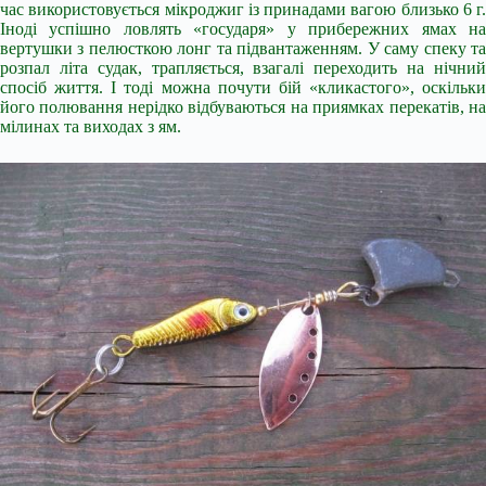
час використовується мікроджиг із принадами вагою близько 6 г.
Іноді успішно ловлять «государя» у прибережних ямах на
вертушки з пелюсткою лонг та підвантаженням. У саму спеку та
розпал літа судак, трапляється, взагалі переходить на нічний
спосіб життя. І тоді можна почути бій «кликастого», оскільки
його полювання нерідко відбуваються на приямках перекатів, на
мілинах та виходах з ям.