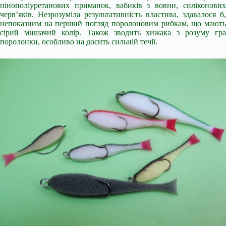
пінополіуретанових приманок, вабиків з вовни, силіконових
черв’яків. Незрозуміла результативність властива, здавалося б,
непоказним на перший погляд поролоновим рибкам, що мають
сірий мишачий колір. Також зводить хижака з розуму гра
поролонки, особливо на досить сильній течії.