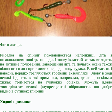
Фото автора.
Рибалка на спінінг пожвавлюється наприкінці літа з
похолоданням повітря та води. І знову ікластий хижак виходить
на активне полювання. Завершення літа та початок осені також
відносяться до сприятливих періодів лову судака. В цей час, як і
навесні, нерідко трапляються трофейні екземпляри. Знову в ході
великі і досить важкі приманки, наприклад, джигові, оскільки
хижак тримається на глибоких брівках. Можуть вдало
«вистрілити» великі флуоресцентні віброхвости, що добре
видно в сутінках глибини.
Ходові приманки