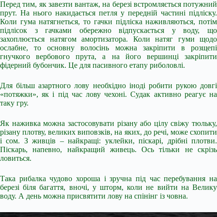
Перед тим, як завезти вантаж, на березі встромляється потужний
прут. На нього накидається петля у передній частині підліску.
Коли гума натягнеться, то гачки підліска наживляються, потім
підлісок з гачками обережно відпускається у воду, що
захоплюється натягом амортизатора. Коли натяг гуми щодо
ослабне, то основну волосінь можна закріпити в розщепі
гнучкого вербового прута, а на його вершинці закріпити
фідерний бубончик. Це для пасивного етапу риболовлі.
Для більш азартного лову необхідно іноді робити рукою довгі
«потяжки», як і під час лову чехоні. Судак активно реагує на
таку гру.
Як наживка можна застосовувати різану або цілу свіжу тюльку,
різану плотву, великих виповзків, на яких, до речі, може схопити
і сом. З живців – найкращі: уклейки, піскарі, дрібні плотви.
Піскарь, напевно, найкращий живець. Ось тільки не скрізь
ловиться.
Така рибалка чудово хороша і зручна під час перебування на
березі біля багаття, вночі, у шторм, коли не вийти на Велику
воду. А день можна присвятити лову на спінінг із човна.