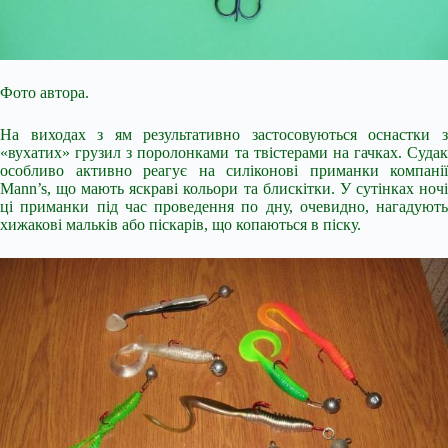
Фото автора.
На виходах з ям результативно застосовуються оснастки з
«вухатих» грузил з поролонками та твістерами на гачках. Судак
особливо активно реагує на силіконові приманки компанії
Mann’s, що мають яскраві кольори та блискітки. У сутінках ночі
ці приманки під час проведення по дну, очевидно, нагадують
хижакові мальків або піскарів, що копаються в піску.