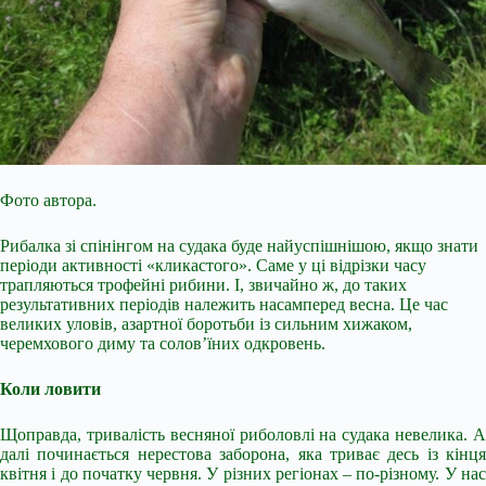
Фото автора.
Рибалка зі спінінгом на судака буде найуспішнішою, якщо знати
періоди активності «кликастого». Саме у ці відрізки часу
трапляються трофейні рибини. І, звичайно ж, до таких
результативних періодів належить насамперед весна. Це час
великих уловів, азартної боротьби із сильним хижаком,
черемхового диму та солов’їних одкровень.
Коли ловити
Щоправда, тривалість весняної риболовлі на судака невелика. А
далі починається нерестова заборона, яка триває десь із кінця
квітня і до початку
червня. У різних регіонах – по-різному. У на