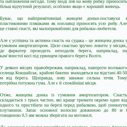
та наближення негоди. Тому іноді лов на живу рибку приносить
більш відчутний результат, особливо якщо є хороший живець.
Буває, що найпримітивніші живцеві донки-поставухи з
пластиковими пляшками як поплавці приносять усю рибу. Але
це ставні снасті, які малопривабливі для рибалки-любителя.
Але є успішна та активна снасть на судака – це живцева донка з
гумовим амортизатором. Цією снастью зручно ловити у місцях,
де фарватер проходить неподалік берега, наприклад, на
кам’янистої косі під урвищем правого берега Волги.
У деяких місцях правобережжя, наприклад, навпроти волзького
селища Кокшайськ, крайові бакени знаходяться на відстані 40-50
м від берега. Щоправда, лову заважає сильна течія. Тому
потрібна потужна гума. Але є й спокійніші місця.
Отже, живцева донка із гумовим амортизатором. Снасть
складається з трьох частин, які краще тримати окремо один від
одного та пристібати на березі перед рибалкою, щоб уникнути
плутанини. Запас основної волосіні довжиною до 80 м і
товщиною 0,5 мм можна зберігати на мотовилі.