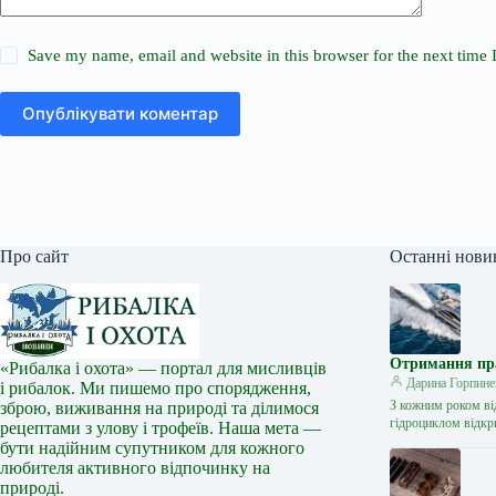
Save my name, email and website in this browser for the next time
Опублікувати коментар
Про сайт
Останні нови
Отримання прав
«Рибалка і охота» — портал для мисливців
Дарина Горпине
і рибалок. Ми пишемо про спорядження,
З кожним роком ві
зброю, виживання на природі та ділимося
гідроциклом відкр
рецептами з улову і трофеїв. Наша мета —
бути надійним супутником для кожного
любителя активного відпочинку на
природі.