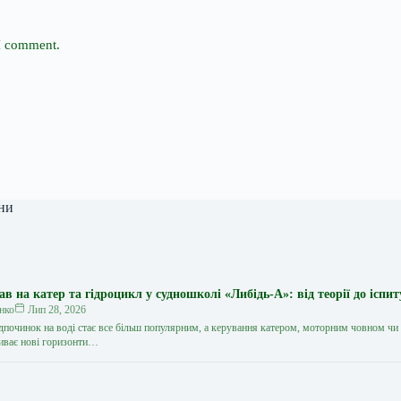
 I comment.
ни
 на катер та гідроцикл у судношколі «Либідь-А»: від теорії до іспит
нко
Лип 28, 2026
дпочинок на воді стає все більш популярним, а керування катером, моторним човном чи
иває нові горизонти…