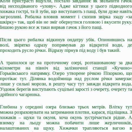
Коли пристрасті вщухли, постало завдання: як звільнити гачок
від несподіваного «улову». Адже кігтики у цього підводного
хижака гострі, та й зуби, що виступають з пащі, були дуже навіть
загрозливі. Рибалка вловив момент і схопив звірка ззаду «за
шкірку» так, щоб він не зміг обернутися головою і вкусити руку.
Іншою рукою все ж таки вирвав гачок з його пащі.
Після цього рибалка відкинув ондатру убік. Опинившись на
волі, звірятко одразу попрямував до відкритої води, де
проходить русло річки. Відразу пірнув під воду і був такий.
А трапилося це на проточному озері, розташованому за два
кілометри на північ від залізничної станції «Кучино»
Горьківського напрямку. Озеро утворене річкою Піхоркою, що
протікає тут. Ділянка водоймища над руслом річки замерзає
лише у сильні морози, в решту часу тут завжди відкрита вода.
Уздовж берегів виступають суцільні зарості з очерету, очерету та
дрібного чагарника.
Глибина у середині озера близько трьох метрів. Влітку тут
можна розраховувати на затримання плотви, карася, підліщика. З
хижаків – щуки та окуня, хоча окунь зустрічається рідше. А
взимку на льоду можна побачити лише жерличників,
налаштованих на щуку. Хижачки трапляються вагою в