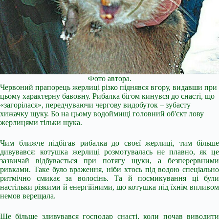
Фото автора.
Червоний прапорець жерлиці різко піднявся вгору, видавши при
цьому характерну бавовну. Рибалка бігом кинувся до снасті, що
«загорілася», передчуваючи чергову видобуток – зубасту
хижачку щуку. Бо на цьому водоймищі головний об'єкт лову
жерлицями тільки щука.
Чим ближче підбігав рибалка до своєї жерлиці, тим більше
дивувався: котушка жерлиці розмотувалась не плавно, як це
зазвичай відбувається при потягу щуки, а безперервними
ривками. Таке було враження, ніби хтось під водою спеціально
ритмічно смикає за волосінь. Та й посмикування ці були
настільки різкими й енергійними, що котушка під їхнім впливом
немов верещала.
Ще більше здивувався господар снасті, коли почав виводити