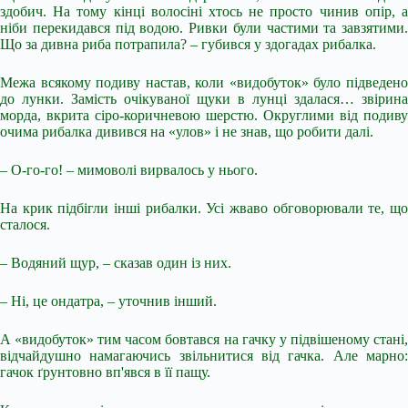
здобич. На тому кінці волосіні хтось не просто чинив опір, а
ніби перекидався під водою. Ривки були частими та завзятими.
Що за дивна риба потрапила? – губився у здогадах рибалка.
Межа всякому подиву настав, коли «видобуток» було підведено
до лунки. Замість очікуваної щуки в лунці здалася… звірина
морда, вкрита сіро-коричневою шерстю. Округлими від подиву
очима рибалка дивився на «улов» і не знав, що робити далі.
– О-го-го! – мимоволі вирвалось у нього.
На крик підбігли інші рибалки. Усі жваво обговорювали те, що
сталося.
– Водяний щур, – сказав один із них.
– Ні, це ондатра, – уточнив інший.
А «видобуток» тим часом бовтався на гачку у підвішеному стані,
відчайдушно намагаючись звільнитися від гачка. Але марно:
гачок ґрунтовно вп'явся в її пащу.