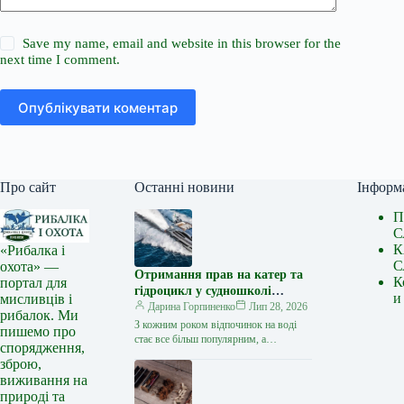
Save my name, email and website in this browser for the
next time I comment.
Опублікувати коментар
Про сайт
Останні новини
Інформ
П
С
К
«Рибалка і
С
охота» —
Отримання прав на катер та
К
портал для
гідроцикл у судношколі
и
мисливців і
«Либідь-А»: від теорії до
Дарина Горпиненко
Лип 28, 2026
рибалок. Ми
іспиту
З кожним роком відпочинок на воді
пишемо про
стає все більш популярним, а
спорядження,
керування катером, моторним човном
зброю,
чи гідроциклом відкриває нові
виживання на
горизонти…
природі та