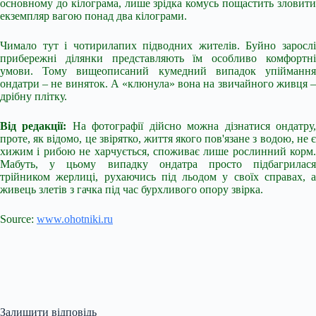
основному до кілограма, лише зрідка комусь пощастить зловити
екземпляр вагою понад два кілограми.
Чимало тут і чотирилапих підводних жителів. Буйно зарослі
прибережні ділянки представляють їм особливо комфортні
умови. Тому вищеописаний кумедний випадок упіймання
ондатри – не виняток. А «клюнула» вона на звичайного живця –
дрібну плітку.
Від редакції:
На фотографії дійсно можна дізнатися ондатру
проте, як відомо, це звірятко, життя якого пов'язане з водою, не є
хижим і рибою не харчується, споживає лише рослинний корм.
Мабуть, у цьому випадку ондатра просто підбагрилася
трійником жерлиці, рухаючись під льодом у своїх справах, а
живець злетів з гачка під час бурхливого опору звірка.
Source:
www.ohotniki.ru
Залишити відповідь