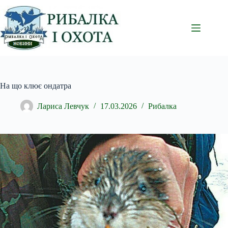
Перейти
до
вмісту
На що клює ондатра
Лариса Левчук
17.03.2026
Рибалка