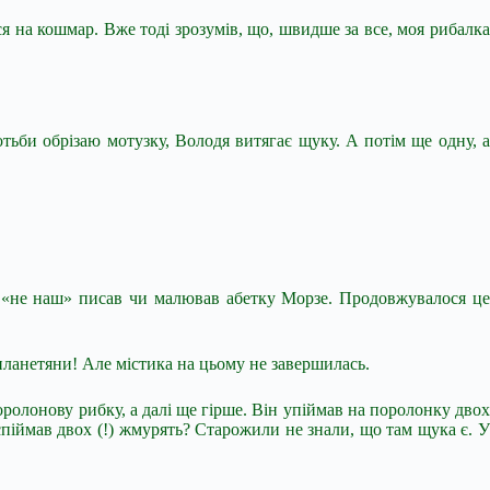
я на кошмар. Вже тоді зрозумів, що, швидше за все, моя рибалка
тьби обрізаю мотузку, Володя витягає щуку. А потім ще одну, а
ось «не наш» писав чи малював абетку Морзе. Продовжувалося це
опланетяни! Але містика на цьому не завершилась.
оролонову рибку, а далі ще гірше. Він упіймав на поролонку двох
, спіймав двох (!) жмурять? Старожили не знали, що там щука є. У