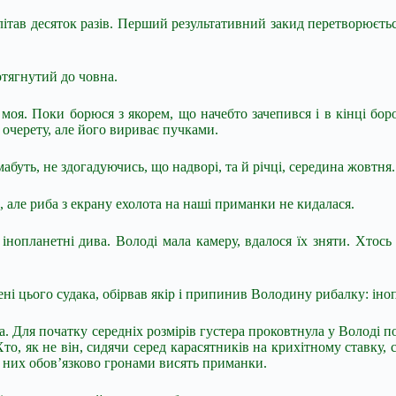
літав десяток разів. Перший результативний закид перетворюєтьс
дотягнутий до човна.
оя. Поки борюся з якорем, що начебто зачепився і в кінці боро
о очерету, але його вириває пучками.
абуть, не здогадуючись, що надворі, та й річці, середина жовтня.
але риба з екрану ехолота на наші приманки не кидалася.
сь інопланетні дива. Володі мала камеру, вдалося їх зняти. Хт
мені цього судака, обірвав якір і припинив Володину рибалку: ін
а. Для початку середніх розмірів густера проковтнула у Володі п
. Хто, як не він, сидячи серед карасятників на крихітному ставку
 на них обов’язково гронами висять приманки.