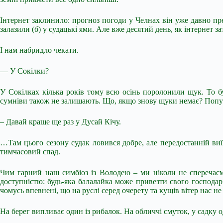
Інтернет заклинило: прогноз погоди у Челнах він уже давно пред
залазили (б) у судацькі ями. Але вже десятий день, як інтернет з
І нам набридло чекати.
— У Сокілки?
У Сокілках кілька років тому всю осінь поролонили щук. То бу
сумніви також не залишають. Що, якщо знову щуки немає? Попут
– Давай краще ще раз у Дусай Кічу.
…Там цього сезону судак ловився добре, але передостанній виїз
тимчасовий спад.
Чим гарний наш симбіоз із Володею – ми ніколи не сперечаємо
доступністю: будь-яка балалайка може привезти свого господаря
чомусь впевнені, що на руслі серед очерету та кущів вітер нас не
На берег випливає один із рибалок. На обличчі смуток, у садку о