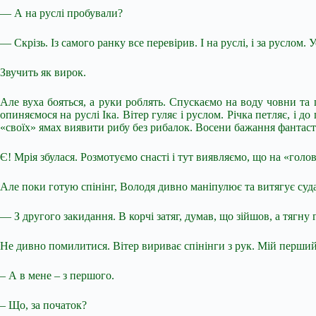
— А на руслі пробували?
— Скрізь. Із самого ранку все перевірив. І на руслі, і за руслом.
Звучить як вирок.
Але вуха бояться, а руки роблять. Спускаємо на воду човни та
опиняємося на руслі Іка. Вітер гуляє і руслом. Річка петляє, і 
«своїх» ямах виявити рибу без рибалок. Восени бажання фантасти
Є! Мрія збулася. Розмотуємо снасті і тут виявляємо, що на «голо
Але поки готую спінінг, Володя дивно маніпулює та витягує суд
— З другого закидання. В корчі затяг, думав, що зійшов, а тягну г
Не дивно помилитися. Вітер вириває спінінги з рук. Мій перший 
– А в мене – з першого.
– Що, за початок?