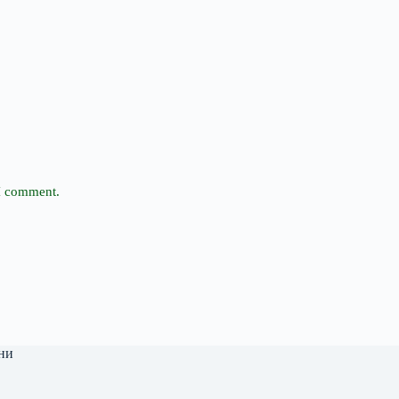
 I comment.
ни