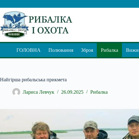
Перейти
до
вмісту
ГОЛОВНА
Полювання
Зброя
Рибалка
Вижив
Найгірша рибальська прикмета
Лариса Левчук
26.09.2025
Рибалка