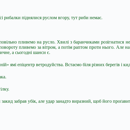
 Усі рибалки піднялися руслом вгору, тут риби немає.
 повільно пливемо на русло. Хвилі з баранчиками розігнатися н
до повороту пливемо за вітром, а потім раптом проти нього. Але 
чне, а сьогодні шанси є.
вній» ямі епіцентр ветродуйства. Встаємо біля різних берегів і к
ака.
ілку.
закид забрав убік, але удар занадто виразний, щоб його проґави