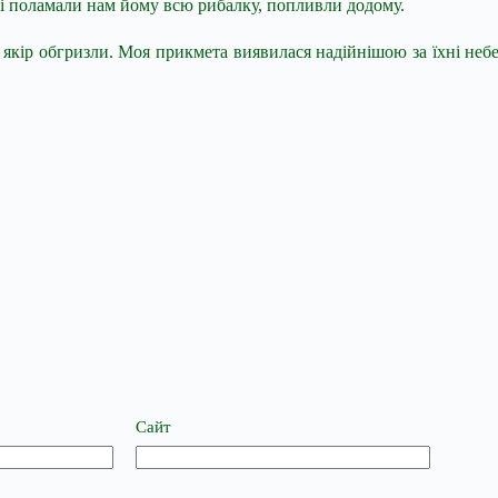
і поламали нам йому всю рибалку, попливли додому.
 якір обгризли. Моя прикмета виявилася надійнішою за їхні небе
Сайт