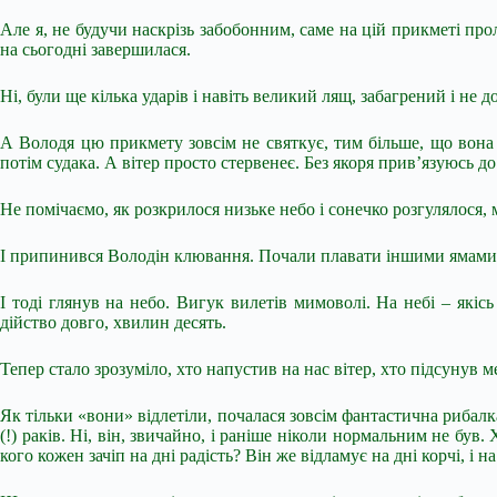
Але я, не будучи наскрізь забобонним, саме на цій прикметі про
на сьогодні завершилася.
Ні, були ще кілька ударів і навіть великий лящ, забагрений і не 
А Володя цю прикмету зовсім не святкує, тим більше, що вона м
потім судака. А вітер просто стервенеє. Без якоря прив’язуюсь д
Не помічаємо, як розкрилося низьке небо і сонечко розгулялося, м
І припинився Володін клювання. Почали плавати іншими ямами, 
І тоді глянув на небо. Вигук вилетів мимоволі. На небі – які
дійство довго, хвилин десять.
Тепер стало зрозуміло, хто напустив на нас вітер, хто підсунув 
Як тільки «вони» відлетіли, почалася зовсім фантастична рибалк
(!) раків. Ні, він, звичайно, і раніше ніколи нормальним не був
кого кожен зачіп на дні радість? Він же відламує на дні корчі, і