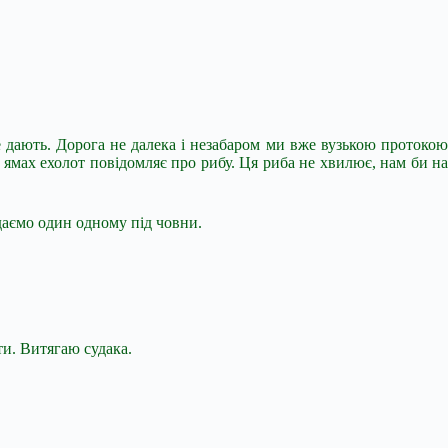
е дають. Дорога не далека і незабаром ми вже вузькою протокою
на ямах ехолот повідомляє про рибу. Ця риба не хвилює, нам би на
идаємо один одному під човни.
ти. Витягаю судака.