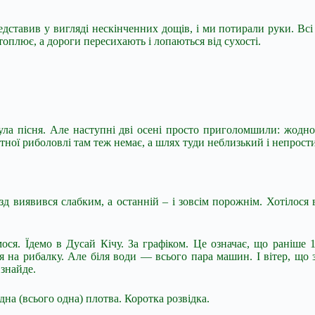
ставив у вигляді нескінченних дощів, і ми потирали руки. Всі «
атоплює, а дороги
пересихають і лопаються від сухості.
ла пісня. Але наступні дві осені просто приголомшили: жодног
ної риболовлі там теж немає, а шлях туди неблизький і непрост
д виявився слабким, а останній – і зовсім порожнім. Хотілося 
ся. Їдемо в Дусай Кічу. За графіком. Це означає, що раніше 
 на рибалку. Але біля води — всього пара машин. І вітер, що з
 знайде.
дна (всього одна) плотва. Коротка розвідка.