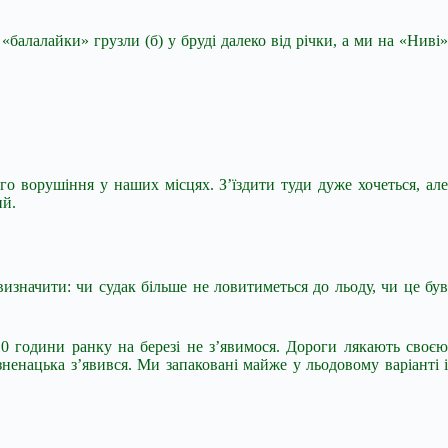
балалайки» грузли (б) у бруді далеко від річки, а ми на «Ниві»
о ворушіння у наших місцях. З’їздити туди дуже хочеться, але
ий.
визначити: чи судак більше не ловитиметься до льоду, чи це був
10 години ранку на березі не з’явимося. Дороги лякають своєю
ненацька з’явився. Ми запаковані майже у льодовому варіанті і