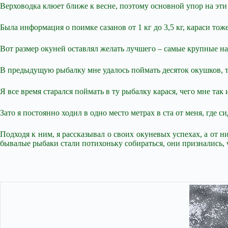
Верховодка клюет ближе к весне, поэтому основной упор на эт
Была информация о поимке сазанов от 1 кг до 3,5 кг, караси то
Вот размер окуней оставлял желать лучшего – самые крупные на 
В предыдущую рыбалку мне удалось поймать десяток окушков, т
Я все время старался поймать в ту рыбалку карася, чего мне так и
Зато я постоянно ходил в одно место метрах в ста от меня, где
Подходя к ним, я рассказывал о своих окуневых успехах, а от ни
бывалые рыбаки стали потихоньку собираться, они признались, ч