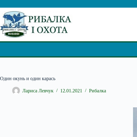
Перейти
до
вмісту
Один окунь и один карась
Лариса Левчук
12.01.2021
Рибалка