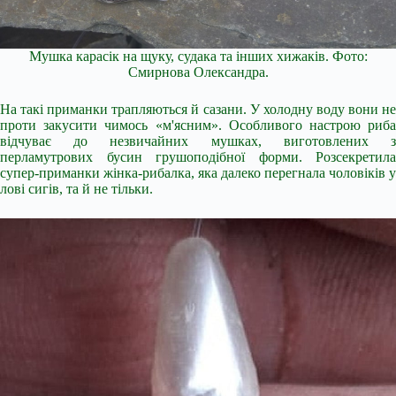
Мушка карасік на щуку, судака та інших хижаків. Фото:
Смирнова Олександра.
На такі приманки трапляються й сазани. У холодну воду вони не
проти закусити чимось «м'ясним». Особливого настрою риба
відчуває до незвичайних мушках, виготовлених з
перламутрових бусин грушоподібної форми. Розсекретила
супер-приманки жінка-рибалка, яка далеко перегнала чоловіків у
лові сигів, та й не тільки.