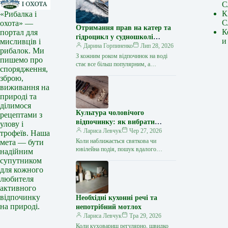
С
К
«Рибалка і
С
охота» —
Отримання прав на катер та
К
портал для
гідроцикл у судношколі
и
мисливців і
«Либідь-А»: від теорії до
Дарина Горпиненко
Лип 28, 2026
рибалок. Ми
іспиту
З кожним роком відпочинок на воді
пишемо про
стає все більш популярним, а
спорядження,
керування катером, моторним човном
зброю,
чи гідроциклом відкриває нові
виживання на
горизонти…
природі та
ділимося
Культура чоловічого
рецептами з
відпочинку: як вибрати
улову і
стильний та корисний
Лариса Левчук
Чер 27, 2026
трофеїв. Наша
подарунок
Коли наближається святкова чи
мета — бути
ювілейна подія, пошук вдалого
надійним
презенту для колеги, друга або
супутником
близької людини нерідко
для кожного
перетворюється на складне завдання.
любителя
…
активного
відпочинку
Необхідні кухонні речі та
на природі.
непотрібний мотлох
Лариса Левчук
Тра 29, 2026
Коли куховариш регулярно, швидко