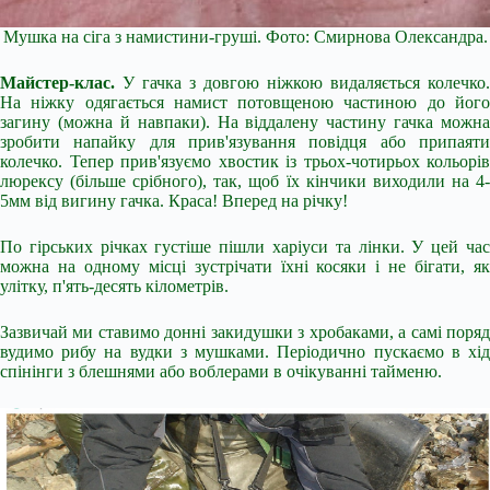
Мушка на сіга з намистини-груші. Фото: Смирнова Олександра.
Майстер-клас.
У гачка з довгою ніжкою видаляється колечко.
На ніжку одягається намист потовщеною частиною до його
загину (можна й навпаки). На віддалену частину гачка можна
зробити напайку для прив'язування повідця або припаяти
колечко. Тепер прив'язуємо хвостик із трьох-чотирьох кольорів
люрексу (більше срібного), так, щоб їх кінчики виходили на 4-
5мм від вигину гачка. Краса! Вперед на річку!
По гірських річках густіше пішли харіуси та лінки. У цей час
можна на одному місці зустрічати їхні косяки і не бігати, як
улітку, п'ять-десять кілометрів.
Зазвичай ми ставимо донні закидушки з хробаками, а самі поряд
вудимо рибу на вудки з мушками. Періодично пускаємо в хід
спінінги з блешнями або воблерами в очікуванні тайменю.