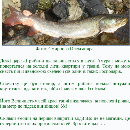
Фото: Смирнова Олександра.
Деякі царські рибини ще залишаються в руслі Амура і можуть
повертатися на холодні літні квартири у травні. Тому на мою
снасть під Пиванською скелею і сів один із таких Господарів.
Спочатку це був стопор, а потім рибина почала потужно
крутитися і вдаряти так, ніби сіпався мішок із піском!
Його Величність у всій красі тричі виявлялася на поверхні річки,
і за метр до підсак він зійшов! Ух!
Скільки емоцій на першій відкритій воді! Що це не магазин. Це
суперництво двох протилежностей. Зростати далі …