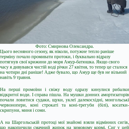
Фото: Смирнова Олександра.
Цього весняного сезону, як ніколи, потужне тепло раніше
терміну почало промивати протоки, і буквально відразу
потягнув свої крижини до моря Амур-батюшка. Якщо свого
часу я дивувався чистій воді річки 27 квітня, то тепер це сталося
на чотири дні раніше! Адже бувало, що Амур ще був не вільний
навіть 9 травня.
На перші промоїни і свіжу воду одразу кинулися рибалки
відкритої води. І справа пішла. На мушки донних амортизаторів
почали ловитися судаки, щуки, уклеї далекосхідні, монгольські
червонопери, коні строкаті та коні-трегуби (білі), косатки-
скрипуни, миня і соми.
А на Шаргольській протоці мої знайомі взяли відмінних сигів,
що накопичили смачний жирок на зимовому кормі. Сиг у цей