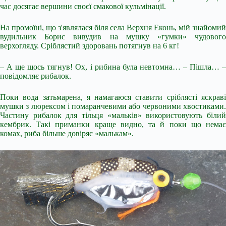
час досягає вершини своєї смакової кульмінації.
На промоїні, що з'являлася біля села Верхня Еконь, мій знайомий
вудильник Борис вивудив на мушку «гумки» чудового
верхогляду. Сріблястий здоровань потягнув на 6 кг!
– А ще щось тягнув! Ох, і рибина була невтомна… – Пішла… –
повідомляє рибалок.
Поки вода затьмарена, я намагаюся ставити сріблясті яскраві
мушки з люрексом і помаранчевими або червоними хвостиками.
Частину рибалок для тільця «мальків» використовують білий
кембрик. Такі приманки краще видно, та й поки що немає
комах, риба більше довіряє «малькам».