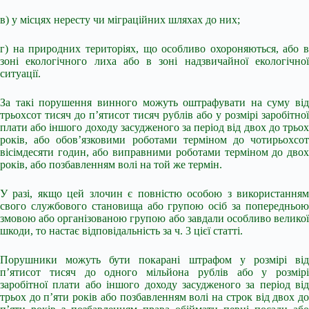
в) у місцях нересту чи міграційних шляхах до них;
г) на природних територіях, що особливо охороняються, або в
зоні екологічного лиха або в зоні надзвичайної екологічної
ситуації.
За такі порушення винного можуть оштрафувати на суму від
трьохсот тисяч до п’ятисот тисяч рублів або у розмірі заробітної
плати або іншого доходу засудженого за період від двох до трьох
років, або обов’язковими роботами терміном до чотирьохсот
вісімдесяти годин, або виправними роботами терміном до двох
років, або позбавленням волі на той же термін.
У разі, якщо цей злочин є повністю особою з використанням
свого службового становища або групою осіб за попередньою
змовою або організованою групою або завдали особливо великої
шкоди, то настає відповідальність за ч. 3 цієї статті.
Порушники можуть бути покарані штрафом у розмірі від
п’ятисот тисяч до одного мільйона рублів або у розмірі
заробітної плати або іншого доходу засудженого за період від
трьох до п’яти років або позбавленням волі на строк від двох до