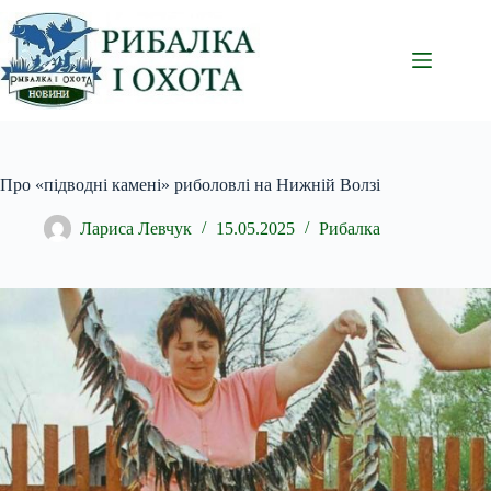
Перейти
до
вмісту
Про «підводні камені» риболовлі на Нижній Волзі
Лариса Левчук
15.05.2025
Рибалка