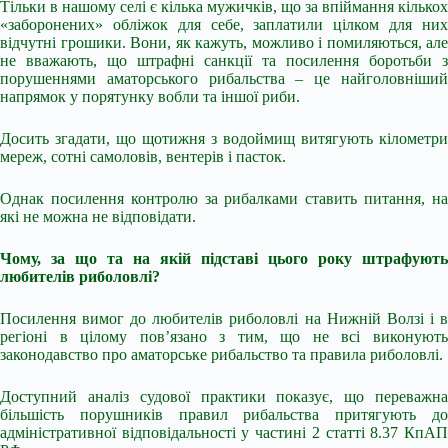
Тільки в нашому селі є кілька мужичків, що за впіймання кількох
«заборонених» обліжок для себе, заплатили цілком для них
відчутні грошики. Вони, як кажуть, можливо і помиляються, але
не вважають, що штрафні санкції та посилення боротьби з
порушеннями аматорського рибальства – це найголовніший
напрямок у порятунку вобли та іншої риби.
Досить згадати, що щотижня з водоймищ витягують кілометри
мереж, сотні самоловів, вентерів і пасток.
Однак посилення контролю за рибалками ставить питання, на
які не можна не відповідати.
Чому, за що та на якій підставі цього року штрафують
любителів риболовлі?
Посилення вимог до любителів риболовлі на Нижній Волзі і в
регіоні в цілому пов’язано з тим, що не всі виконують
законодавство про аматорське рибальство та правила риболовлі.
Доступний аналіз судової практики показує, що переважна
більшість порушників правил рибальства притягують до
адміністративної відповідальності у частині 2 статті 8.37 КпАП