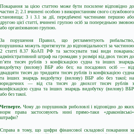
Покарання за цією статтею може бути посилене відповідно до
частин 2; 2.1 вчинені особою з використанням свого службового
становища; 3 і 3.1 за дії, передбачені частинами першою або
другою цієї статті, вчинені групою осіб за попередньою змовою
або організованою групою.
За порушення Правил, що регламентують рибальство,
порушника можуть притягнути до відповідальності за частиною
2 статті 8.37 КоАП РФ та застосувати такі види покарань:
адміністративний штраф на громадян у розмірі від двох тисяч до
п’яти тисяч рублів з конфіскацією судна та інших знарядь
видобутку (вилову) ВБР або без; на посадових осіб — від
двадцяти тисяч до тридцяти тисяч рублів із конфіскацією судна
та інших знарядь видобутку (вилову) ВБР або без такої; на
юридичних — від ста тисяч до двохсот тисяч рублів з
конфіскацією судна та інших знарядь видобутку (вилову) ВБР
або без такої.
Четверте.
Чому до порушників риболовлі і відповідно до яких
норм права застосовують нині прямо-таки «драконівські»
штрафи?
Справа в тому, що цифри фінансової складової покарання за