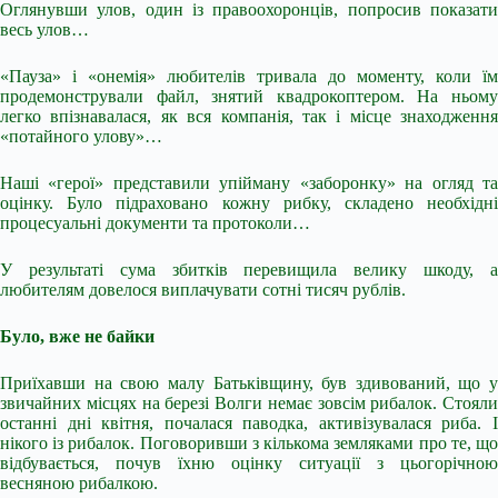
Оглянувши улов, один із правоохоронців, попросив показати
весь улов…
«Пауза» і «онемія» любителів тривала до моменту, коли їм
продемонстрували файл, знятий квадрокоптером. На ньому
легко впізнавалася, як вся компанія, так і місце знаходження
«потайного улову»…
Наші «герої» представили упійману «заборонку» на огляд та
оцінку. Було підраховано кожну рибку, складено необхідні
процесуальні документи та протоколи…
У результаті сума збитків перевищила велику шкоду, а
любителям довелося виплачувати сотні тисяч рублів.
Було, вже не байки
Приїхавши на свою малу Батьківщину, був здивований, що у
звичайних місцях на березі Волги немає зовсім рибалок. Стояли
останні дні квітня, почалася паводка, активізувалася риба. І
нікого із рибалок. Поговоривши з кількома земляками про те, що
відбувається, почув їхню оцінку ситуації з цьогорічною
весняною рибалкою.