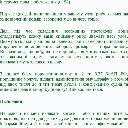
інструментальне обстеження (п. 98).
Під час цих дій, вони знайшли у вашому улові рибу, яка менша
за дозволений розмір, заборонену до вилову тощо.
Далі під час складання необхідних протоколів вони
оглядатимуть кожну вами спійману рибу. Зважать весь улов.
Вкажуть скільки у вилові виявлено і, який саме риби спіймано у
порушенні встановлених заборон, розмірів і норм вилову.
Визначивши, що рибу, що не відповідає вимогам законодавства,
за кожним її видом і загалом за незаконним уловом, вони
визначатимуть за таксою шкоду.
З іншого боку, порушення вимог ч. 2 ст. 8.37 КоАП РФ,
порушника можуть піддати адміністративному штрафу в розмірі
від двох тисяч до п’яти тисяч рублів з конфіскацією судна та
інших знарядь видобутку (вилову) ВБР або без такої.
Післямова
Не маючи на меті налякати когось – або з наших читачів,
пояснюю, що цей для деяких дуже довгий матеріал має не лише
інформаційне, а й право запобіжне значення. Інформований –