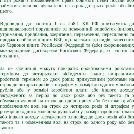
п’яти років з позбавленням права обіймати певні посади або
займатися певною діяльністю на строк до трьох років або без
цього.
Відповідно до частини 1 ст. 258.1 КК РФ притягують до
відповідальності порушників за незаконний видобуток (вилов),
утримання, придбання, зберігання, перевезення, пересилання та
продаж особливо цінних ВБР, що належать до видів, занесених
до Червоної книги Російської Федерації та (або) охоронюваних
міжнародними договорами Російської Федерації, їх частин та
похідних.
За це злочинців можуть покарати: обов’язковими роботами
терміном до чотирьохсот вісімдесяти годин; виправними
роботами терміном до двох років; примусовими роботами на
строк до чотирьох років зі штрафом у розмірі до одного мільйона
рублів або у розмірі заробітної плати або іншого доходу
засудженого за період до двох років або без такого та з
обмеженням волі на строк до одного року або без такого; або
позбавленням волі на строк до чотирьох років зі штрафом у
розмірі до одного мільйона рублів або у розмірі заробітної плати
або іншого доходу засудженого за період до двох років або без
такого та з обмеженням волі на строк до одного року або без
такого.