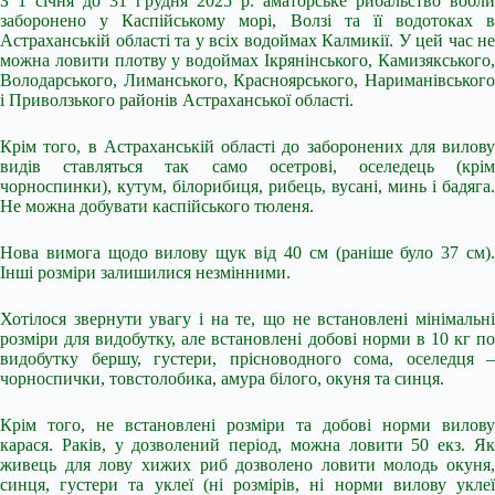
З 1 січня до 31 грудня 2025 р. аматорське рибальство вобли
заборонено у Каспійському морі, Волзі та її водотоках в
Астраханській області та у всіх водоймах Калмикії. У цей час не
можна ловити плотву у водоймах Ікрянінського, Камизякського,
Володарського, Лиманського, Красноярського, Нариманівського
і Приволзького районів Астраханської області.
Крім того, в Астраханській області до заборонених для вилову
видів ставляться так само осетрові, оселедець (крім
чорноспинки), кутум, білорибиця, рибець, вусані, минь і бадяга.
Не можна добувати каспійського тюленя.
Нова вимога щодо вилову щук від 40 см (раніше було 37 см).
Інші розміри залишилися незмінними.
Хотілося звернути увагу і на те, що не встановлені мінімальні
розміри для видобутку, але встановлені добові норми в 10 кг по
видобутку бершу, густери, прісноводного сома, оселедця –
чорноспички, товстолобика, амура білого, окуня та синця.
Крім того, не встановлені розміри та добові норми вилову
карася. Раків, у дозволений період, можна ловити 50 екз. Як
живець для лову хижих риб дозволено ловити молодь окуня,
синця, густери та уклеї (ні розмірів, ні норми вилову уклеї