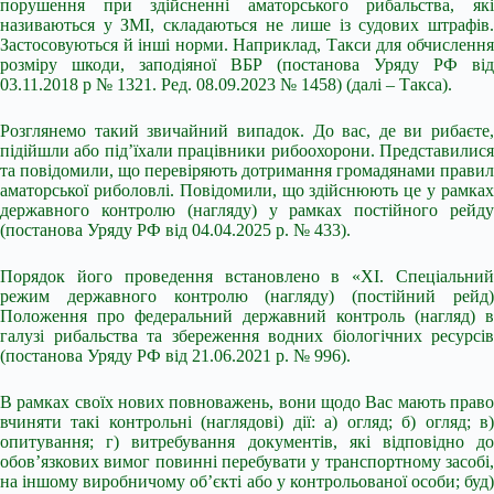
порушення при здійсненні аматорського рибальства, які
називаються у ЗМІ, складаються не лише із судових штрафів.
Застосовуються й інші норми. Наприклад, Такси для обчислення
розміру шкоди, заподіяної ВБР (постанова Уряду РФ від
03.11.2018 р № 1321. Ред. 08.09.2023 № 1458) (далі – Такса).
Розглянемо такий звичайний випадок. До вас, де ви рибаєте,
підійшли або під’їхали працівники рибоохорони. Представилися
та повідомили, що перевіряють дотримання громадянами правил
аматорської риболовлі. Повідомили, що здійснюють це у рамках
державного контролю (нагляду) у рамках постійного рейду
(постанова Уряду РФ від 04.04.2025 р. № 433).
Порядок його проведення встановлено в «XI. Спеціальний
режим державного контролю (нагляду) (постійний рейд)
Положення про федеральний державний контроль (нагляд) в
галузі рибальства та збереження водних біологічних ресурсів
(постанова Уряду РФ від 21.06.2021 р. № 996).
В рамках своїх нових повноважень, вони щодо Вас мають право
вчиняти такі контрольні (наглядові) дії: а) огляд; б) огляд; в)
опитування; г) витребування документів, які відповідно до
обов’язкових вимог повинні перебувати у транспортному засобі,
на іншому виробничому об’єкті або у контрольованої особи; буд)