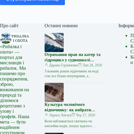
Про сайт
Останні новини
Інформ
П
С
К
«Рибалка і
С
охота» —
Отримання прав на катер та
К
портал для
гідроцикл у судношколі
и
мисливців і
«Либідь-А»: від теорії до
Дарина Горпиненко
Лип 28, 2026
рибалок. Ми
іспиту
З кожним роком відпочинок на воді
пишемо про
стає все більш популярним, а
спорядження,
керування катером, моторним човном
зброю,
чи гідроциклом відкриває нові
виживання на
горизонти…
природі та
ділимося
Культура чоловічого
рецептами з
відпочинку: як вибрати
улову і
стильний та корисний
Лариса Левчук
Чер 27, 2026
трофеїв. Наша
подарунок
Коли наближається святкова чи
мета — бути
ювілейна подія, пошук вдалого
надійним
презенту для колеги, друга або
супутником