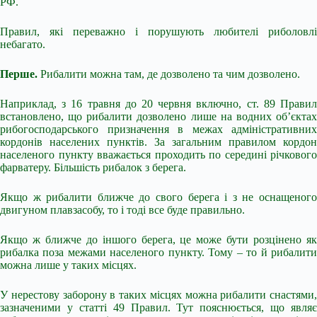
РФ.
Правил, які переважно і порушують любителі риболовлі
небагато.
Перше.
Рибалити можна там, де дозволено та чим дозволено.
Наприклад, з 16 травня до 20 червня включно, ст. 89 Правил
встановлено, що рибалити дозволено лише на водних об’єктах
рибогосподарського призначення в межах адміністративних
кордонів населених пунктів. За загальним правилом кордон
населеного пункту вважається проходить по середині річкового
фарватеру. Більшість рибалок з берега.
Якщо ж рибалити ближче до свого берега і з не оснащеного
двигуном плавзасобу, то і тоді все буде правильно.
Якщо ж ближче до іншого берега, це може бути розцінено як
рибалка поза межами населеного пункту. Тому – то й рибалити
можна лише у таких місцях.
У нерестову заборону в таких місцях можна рибалити снастями,
зазначеними у статті 49 Правил. Тут пояснюється, що являє