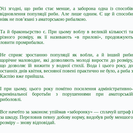
Усі згодні, що риби стає менше, а заборона одна із способів
відновлення популяції риби. Але лише одним. Є ще й способи
ніяк не пов’язані з аматорською рибалкою.
Та й браконьєрство є. При цьому воблу в великій кількості та
різного розміру, як її називають «в прилові», продовжують
ловити промрибалки.
Не сприяє зростанню популяції як вобли, а й інший риби
щорічне маловодие, які дозволяють молоді вирости до розміру,
що дозволяє їй вижити у водної стихії. Вода і цього року, до
останніх днів квітня, весняної повені практично не було, а риба з
Каспію вже прийшла.
І при цьому, цього року помітно посилення адміністративно-
кримінальної боротьби з порушеннями при аматорській
риболовлі.
Все начебто за законом: упіймав «заборонку» — сплачуй штраф і
за шкоду. Переловив певну добову норму, видобув рибу меншого
розміру – знову відповідай.