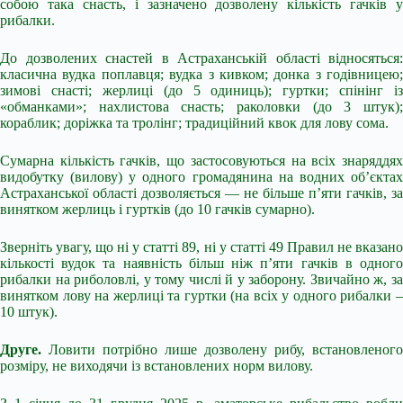
собою така снасть, і зазначено дозволену кількість гачків у
рибалки.
До дозволених снастей в Астраханській області відносяться:
класична вудка поплавця; вудка з кивком; донка з годівницею;
зимові снасті; жерлиці (до 5 одиниць); гуртки; спінінг із
«обманками»; нахлистова снасть; раколовки (до 3 штук);
кораблик; доріжка та тролінг; традиційний квок для лову сома.
Сумарна кількість гачків, що застосовуються на всіх знаряддях
видобутку (вилову) у одного громадянина на водних об’єктах
Астраханської області дозволяється — не більше п’яти гачків, за
винятком жерлиць і гуртків (до 10 гачків сумарно).
Зверніть увагу, що ні у статті 89, ні у статті 49 Правил не вказано
кількості вудок та наявність більш ніж п’яти гачків в одного
рибалки на риболовлі, у тому числі й у заборону. Звичайно ж, за
винятком лову на жерлиці та гуртки (на всіх у одного рибалки –
10 штук).
Друге.
Ловити потрібно лише дозволену рибу, встановленого
розміру, не виходячи із встановлених норм вилову.