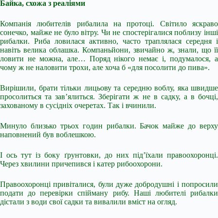
Байка, схожа з реаліями
Компанія любителів рибалила на протоці. Світило яскраво
сонечко, майже не було вітру. Чи не спостерігалися поблизу інші
рибалки. Риба ловилася активно, часто траплялася середня і
навіть велика облашка. Компаньйони, звичайно ж, знали, що її
ловити не можна, але… Поряд нікого немає і, подумалося, а
чому ж не наловити трохи, але хоча б «для посолити до пива».
Вирішили, брати тільки лицьову та середню воблу, яка швидше
просолиться та зав’ялиться. Зберігати ж не в садку, а в бочці,
захованому в сусідніх очеретах. Так і вчинили.
Минуло близько трьох годин рибалки. Бачок майже до верху
наповнений був воблешкою.
І ось тут із боку ґрунтовки, до них під’їхали правоохоронці.
Через хвилини причепився і катер рибоохорони.
Правоохоронці привіталися, були дуже добродушні і попросили
подати до перевірки спійману рибу. Наші любителі рибалки
дістали з води свої садки та вивалили вміст на огляд.