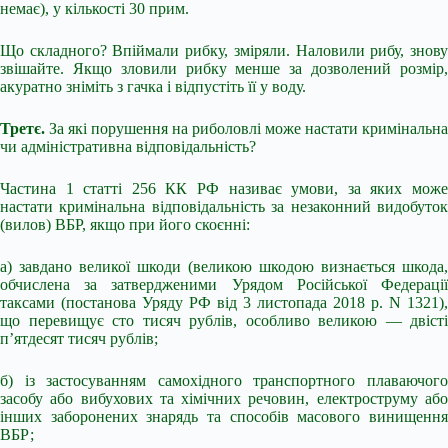
немає), у кількості 30 прим.
Що складного? Впіймали рибку, зміряли. Наловили рибу, знову
звішайте. Якщо зловили рибку менше за дозволений розмір,
акуратно зніміть з гачка і відпустіть її у воду.
Третє.
За які порушення на риболовлі може настати кримінальна
чи адміністративна відповідальність?
Частина 1 статті 256 КК РФ називає умови, за яких може
настати кримінальна відповідальність за незаконний видобуток
(вилов) ВБР, якщо при його скоєнні:
а) завдано великої шкоди (великою шкодою визнається шкода,
обчислена за затвердженими Урядом Російської Федерації
таксами (постанова Уряду РФ від 3 листопада 2018 р. N 1321),
що перевищує сто тисяч рублів, особливо великою — двісті
п’ятдесят тисяч рублів;
б) із застосуванням самохідного транспортного плаваючого
засобу або вибухових та хімічних речовин, електроструму або
інших заборонених знарядь та способів масового винищення
ВБР;