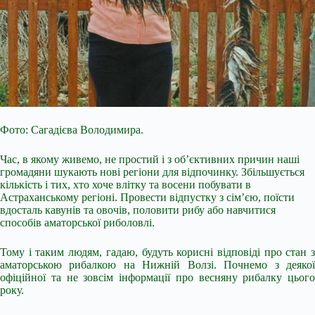
Фото: Сагадієва Володимира.
Час, в якому живемо, не простий і з об’єктивних причин наші
громадяни шукають нові регіони для відпочинку. Збільшується
кількість і тих, хто хоче влітку та восени побувати в
Астраханському регіоні. Провести відпустку з сім’єю, поїсти
вдосталь кавунів та овочів, половити рибу або навчитися
способів аматорської риболовлі.
Тому і таким людям, гадаю, будуть корисні відповіді про стан з
аматорською рибалкою на Нижній Волзі. Почнемо з деякої
офіційної та не зовсім
інформації про весняну рибалку цього
року.