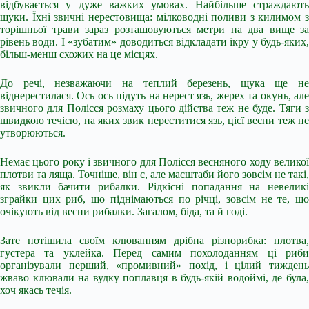
відбувається у дуже важких умовах. Найбільше страждають
щуки. Їхні звичні нерестовища: мілководні поливи з килимом з
торішньої трави зараз розташовуються метри на два вище за
рівень води. І «зубатим» доводиться відкладати ікру у будь-яких,
більш-менш схожих на це місцях.
До речі, незважаючи на теплий березень, щука ще не
віднерестилася. Ось ось підуть на нерест язь, жерех та окунь, але
звичного для Полісся розмаху цього дійства теж не буде. Тяги з
швидкою течією, на яких звик нереститися язь, цієї весни теж не
утворюються.
Немає цього року і звичного для Полісся весняного ходу великої
плотви та ляща. Точніше, він є, але масштаби його зовсім не такі,
як звикли бачити рибалки. Рідкісні попадання на невеликі
зграйки цих риб, що піднімаються по річці, зовсім не те, що
очікують від весни рибалки. Загалом, біда, та й годі.
Зате потішила своїм клюванням дрібна різнорибка: плотва,
густера та уклейка. Перед самим похолоданням ці риби
організували перший, «промивний» похід, і цілий тиждень
жваво клювали на вудку поплавця в будь-якій водоймі, де була,
хоч якась течія.