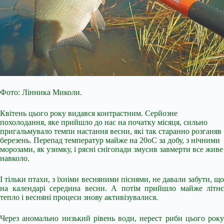
Фото: Лінника Миколи.
Квітень цього року видався контрастним. Серйозне
похолодання, яке прийшло до нас на початку місяця, сильно
пригальмувало темпи настання весни, які так старанно розганяв
березень. Перепад температур майже на 20оС за добу, з нічними
морозами, як узимку, і рясні снігопади змусив завмерти все живе
навколо.
І тільки птахи, з їхніми весняними піснями, не давали забути, що
на календарі середина весни. А потім прийшло майже літнє
тепло і весняні процеси знову активізувалися.
Через
аномально низький рівень води, нерест риби цього року