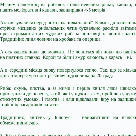
Місцем паломництва рибалок стали невеликі річки, канали, і
навіть меліоративні канави, завширшки 4-5 метрів.
Активізувалися перед похолоданням та лінії. Кілька днів поспіль
стрічки місцевих рибальських чатів буквально рясніли звітами
про затримання цих чудових риб на поплавці та донні снасті.
Традиційно линя ловили на хробака та опариша.
А ось карась поки що мовчить. Не ловиться він поки що навіть
на платних ставках. Короп та білий амур клюють, а карась – ні.
А в середині місяця знову повернулося тепло. Так, що за кілька
днів температура повітря знову підскочила на 20 град.
Риба: окунь, плотва, а за ними і перша хвиля ляща швидко
приступили до нересту, який, як і у щуки з язем, пройшов у дуже
стиснутих умовах. І плотва, і лящ відкладали ікру на залишки
торішніх чагарників латаття.
Традиційно, квітень у Білорусі – найбагатший на всілякі
обмеження місяць.
З 20-го березня у південних областях країни, з 1-го квітня у