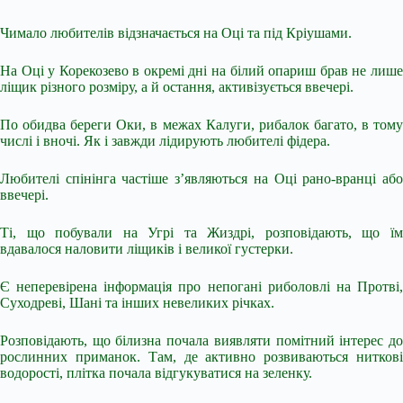
Чимало любителів відзначається на Оці та під
Кріушами.
На Оці у Корекозево в окремі дні на білий опариш брав не лише
ліщик різного розміру, а й остання, активізується ввечері.
По обидва береги Оки, в межах Калуги, рибалок багато, в тому
числі і вночі. Як і завжди лідирують любителі фідера.
Любителі спінінга частіше з’являються на Оці рано-вранці або
ввечері.
Ті, що побували на Угрі та Жиздрі, розповідають, що їм
вдавалося наловити ліщиків і великої густерки.
Є неперевірена інформація про непогані риболовлі на Протві,
Суходреві, Шані та інших невеликих річках.
Розповідають, що білизна почала виявляти помітний інтерес до
рослинних приманок. Там, де активно розвиваються ниткові
водорості, плітка почала відгукуватися на зеленку.