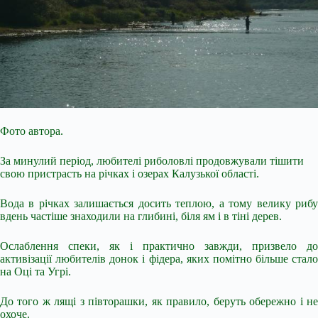
Фото автора.
За минулий період, любителі риболовлі продовжували тішити
свою пристрасть на річках і озерах Калузької області.
Вода в річках залишається досить теплою, а тому велику рибу
вдень частіше знаходили на глибині, біля ям і в тіні дерев.
Ослаблення спеки, як і практично завжди, призвело до
активізації любителів донок і фідера, яких помітно більше стало
на Оці та Угрі.
До того ж лящі з півторашки, як правило, беруть обережно і не
охоче.