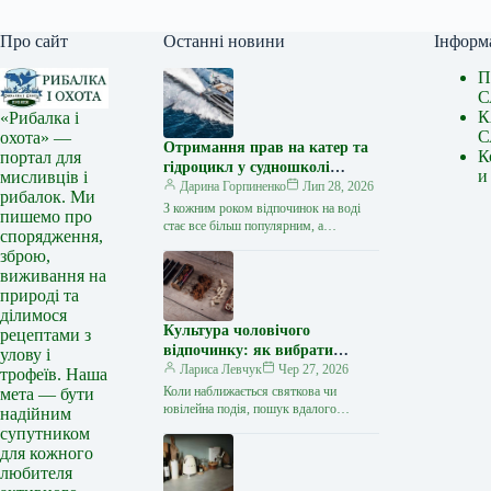
Про сайт
Останні новини
Інформ
П
С
К
«Рибалка і
С
охота» —
Отримання прав на катер та
К
портал для
гідроцикл у судношколі
и
мисливців і
«Либідь-А»: від теорії до
Дарина Горпиненко
Лип 28, 2026
рибалок. Ми
іспиту
З кожним роком відпочинок на воді
пишемо про
стає все більш популярним, а
спорядження,
керування катером, моторним човном
зброю,
чи гідроциклом відкриває нові
виживання на
горизонти…
природі та
ділимося
Культура чоловічого
рецептами з
відпочинку: як вибрати
улову і
стильний та корисний
Лариса Левчук
Чер 27, 2026
трофеїв. Наша
подарунок
Коли наближається святкова чи
мета — бути
ювілейна подія, пошук вдалого
надійним
презенту для колеги, друга або
супутником
близької людини нерідко
для кожного
перетворюється на складне завдання.
любителя
…