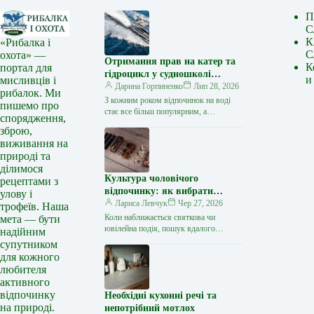
П
С
К
«Рибалка і
С
охота» —
Отримання прав на катер та
К
портал для
гідроцикл у судношколі
и
мисливців і
«Либідь-А»: від теорії до
Дарина Горпиненко
Лип 28, 2026
рибалок. Ми
іспиту
З кожним роком відпочинок на воді
пишемо про
стає все більш популярним, а
спорядження,
керування катером, моторним човном
зброю,
чи гідроциклом відкриває нові
виживання на
горизонти…
природі та
ділимося
Культура чоловічого
рецептами з
відпочинку: як вибрати
улову і
стильний та корисний
Лариса Левчук
Чер 27, 2026
трофеїв. Наша
подарунок
Коли наближається святкова чи
мета — бути
ювілейна подія, пошук вдалого
надійним
презенту для колеги, друга або
супутником
близької людини нерідко
для кожного
перетворюється на складне завдання.
любителя
…
активного
відпочинку
Необхідні кухонні речі та
на природі.
непотрібний мотлох