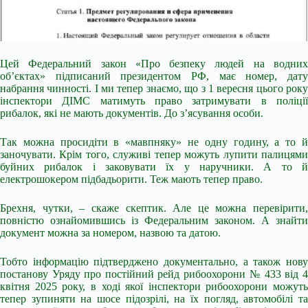
Цей Федеральний закон «Про безпеку людей на водних
об’єктах» підписаний президентом РФ, має номер, дату
набрання чинності. І ми тепер знаємо, що з 1 вересня цього року
інспектори ДІМС матимуть право затримувати в поліції
рибалок, які не мають документів. До з’ясування особи.
Так можна просидіти в «мавпняку» не одну годину, а то й
заночувати. Крім того, служиві тепер можуть лупити палицями
буйних рибалок і заковувати їх у наручники. А то й
електрошокером підбадьорити. Теж мають тепер право.
Брехня, чутки, – скаже скептик. Але це можна перевірити,
повністю ознайомившись із Федеральним законом. А знайти
документ можна за номером, назвою та датою.
Тобто інформацію підтверджено документально, а також нову
постанову Уряду про постійний рейд рибоохорони № 433 від 4
квітня 2025 року, в ході якої інспектори рибоохорони можуть
тепер зупиняти на шосе підозрілі, на їх погляд, автомобілі та