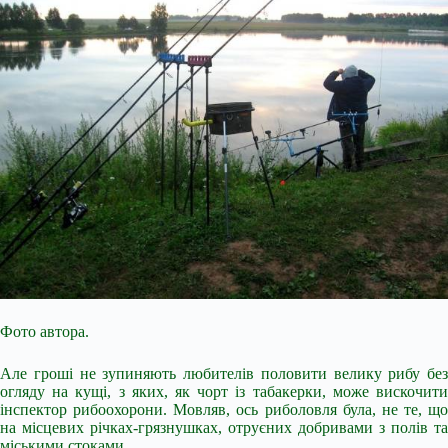
Фото автора.
Але гроші не зупиняють любителів половити велику рибу без
огляду на кущі, з яких, як чорт із табакерки, може вискочити
інспектор рибоохорони. Мовляв, ось риболовля була, не те, що
на місцевих річках-грязнушках, отруєних добривами з полів та
міськими стоками.