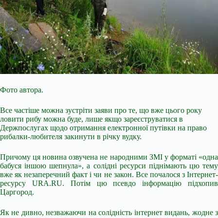
Фото автора.
Все частіше можна зустріти заяви про те, що вже цього року
ловити рибу можна буде, лише якщо зареєструватися в
Держпослугах щодо отримання електронної путівки на право
рибалки-любителя закинути в річку вудку.
Причому ця новина озвучена не народними ЗМІ у форматі «одна
бабуся іншою шепнула», а солідні ресурси піднімають цю тему
вже як незаперечний факт і чи не закон. Все почалося з Інтернет-
ресурсу URA.RU. Потім цю псевдо інформацію підхопив
Царгород.
Як не дивно, незважаючи на
солідність інтернет видань, жодне 