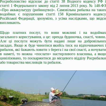
Росриболовство відсилає до статті 38 Водного кодексу РФ і
статті 1 Федерального закону від 2 липня 2013 року. № 148-ФЗ
«Про аквакультуру (рибництво)». Самовільна рибалка на таких
водоймах є порушенням статті 158 Кримінального кодексу
Російської Федерації, зрозуміло, з усіма наслідками, що звідси
випливають.
Щодо платних послуг, то вони можливі і на водоймах
загального користування, а це: оренда будиночка, снасті, човни.
Але ці послуги можуть бути надані лише на добровільних
засадах. Якщо ж буде чинитися якийсь тиск на відпочиваючих і
рибалок, які бажають ловити з берега і на свої снасті, а ночувати
в наметі, то можна «послати» настирливого власника, а якщо
цивілізовано, то поскаржитися до місцевого відділу Росрибалки
або товариства мисливців та рибалок.