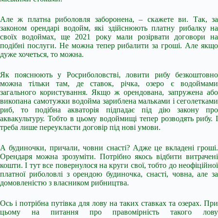
Але ж платна риболовля заборонена, – скажете ви. Так, за
законом орендарі водойм, які здійснюють платну рибалку на
своїх водоймах, ще 2021 року мали розірвати договори на
подібні послуги. Не можна тепер рибалити за гроші. Але якщо
дуже хочеться, то можна.
Як пояснюють у Росриболовстві, ловити рибу безкоштовно
можна тільки там, де ставок, річка, озеро є водоймами
загального користування. Якщо ж орендована, запружена або
викопана самотужки водойма зариблена мальками і сеголетками
риб, то подібна акваторія підпадає під дію закону про
аквакультуру. Тобто в цьому водоймищі тепер розводять рибу. І
треба лише переукласти договір під нові умови.
А будиночки, причали, човни снасті? Адже це вкладені гроші.
Орендаря можна зрозуміти. Потрібно якось відбити витрачені
кошти. І тут все повернулося на круги свої, тобто до неофіційної
платної риболовлі з орендою будиночка, снасті, човна, але за
домовленістю з власником рибництва.
Ось і потрібна путівка для лову на таких ставках та озерах. При
цьому на питання про правомірність такого лову