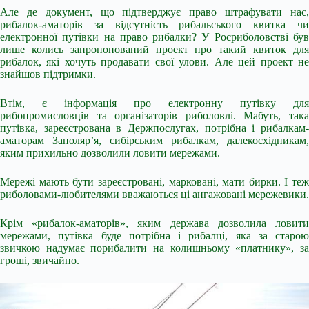
Але де документ, що підтверджує право штрафувати нас,
рибалок-аматорів за відсутність рибальського квитка чи
електронної путівки на право рибалки? У Росриболовстві був
лише колись запропонований проект про такий квиток для
рибалок, які хочуть продавати свої улови. Але цей проект не
знайшов підтримки.
Втім, є інформація про електронну путівку для
рибопромисловців та організаторів риболовлі. Мабуть, така
путівка, зареєстрована в Держпослугах, потрібна і рибалкам-
аматорам Заполяр’я, сибірським рибалкам, далекосхідникам,
яким прихильно дозволили ловити мережами.
Мережі мають бути зареєстровані, марковані, мати бирки. І теж
риболовами-любителями вважаються ці ангажовані мережевики.
Крім «рибалок-аматорів», яким держава дозволила ловити
мережами, путівка буде потрібна і рибалці, яка за старою
звичкою надумає порибалити на колишньому «платнику», за
гроші, звичайно.