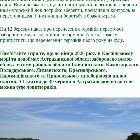
свята. Вони вважають, що поточні терміни нерестової заборони
на аматорський лов потрібно зберегти, посиливши контроль за
нерестовищами і посиливши боротьбу з браконьєрами.
На 12 березня наказ про перенесення термінів нерестової
заборони не мав і офіційної інформації. А це дає змогу
припустити, що перенесення термінів цього року не буде.
Пам'ятайте і про те, що до кінця 2026 року в Каспійському
морі та водоймах Астраханської області заборонено вилов
обли, а в семи районах області: Ікрянінського, Камизяцького,
Володарського, Лиманського, Красноярського,
Нариманівського та Приволзького та заборонено вилов
плотви. З 1 квітня до 30 червня в Астраханській області не
можна буде ловити раків.