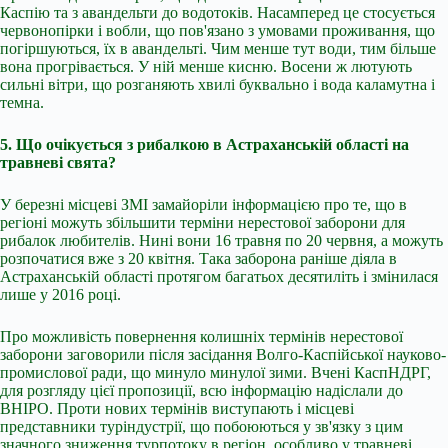
Каспію та з авандельти до водотоків. Насамперед це стосується
червонопірки і вобли, що пов'язано з умовами проживання, що
погіршуються, їх в авандельті. Чим менше тут води, тим більше
вона прогрівається. У ній менше кисню. Восени ж лютують
сильні вітри, що розганяють хвилі буквально і вода каламутна і
темна.
5. Що очікується з рибалкою в Астраханській області на
травневі свята?
У березні місцеві ЗМІ замайоріли інформацією про те, що в
регіоні можуть збільшити терміни нерестової заборони для
рибалок любителів. Нині вони 16 травня по 20 червня, а можуть
розпочатися вже з 20 квітня. Така заборона раніше діяла в
Астраханській області протягом багатьох десятиліть і змінилася
лише у 2016 році.
Про можливість повернення колишніх термінів нерестової
заборони заговорили після засідання Волго-Каспійської науково-
промислової ради, що минуло минулої зими. Вчені КаспНДРГ,
для розгляду цієї пропозиції, всю інформацію надіслали до
ВНІРО. Проти нових термінів виступають і місцеві
представники туріндустрії, що побоюються у зв'язку з цим
значного зниження турпотоку в регіон, особливо у травневі