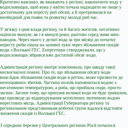
Критично важливо, як вважають у регіоні, накопичити воду у
водосховищах, щоб вона у квітні почала надходити не лише у
достатньому для нересту риб обсязі, а й протрималася на
необхідний для появи та розвитку молоді риб час.
У зв'язку з цим влада регіону, та й багато жителів, негативно
оцінили минуле, як і в минулі роки, раптово серед зими міні-
паводок. Через нього у дельті вода за три місяці до початку
нересту риби пішла на заливні луки через збільшення скидів
води з Волзької ГЕС. Енергетики стверджували, що у
водосховищах зібрався вже достатній обсяг води.
Адміністрація регіону вкотре пояснювала, про шкоду такої
несвоєчасної повені. Про те, що збільшення обсягу води
внаслідок збільшення скидів води в регіон, може призвести до
непоправних збитків. Частина полоїв наповниться водою з
негативною температурою, а риба, що прийшла сюди, просто
загине. Загине тому, що приплив великої води не буде тривалим,
що призведе до відшнурування затоплених лютневою водою
нерестових місць. Адміністрації Губернатора регіону та
регіональним представникам робочої групи вдалося відстояти
зниження скидів із Волзької ГЕС.
З середини березня у Центральних регіонах Росії почалося