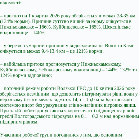
відомості:
– прогноз на 1 квартал 2026 року зберігається в межах 28-35 км
(134% норми). Приплив суттєво вищий за норму очікується в
Нижньокамське – 166%, Куйбишевське – 165%, Шекснінське
водосховище – 146%;
– у березні сумарний приплив у водосховища на Волзі та Камі
очікується в межах 9,4-13,4 км – це 121% норми;
– найбільша притока прогнозується у Нижньокамському,
Куйбишевському, Чебоксарському водосховищі – 144%, 132% та
124% норми відповідно;
– поточний режим роботи Волзької ГЕС до 10 квітня 2026 року
зберігається незмінним, що дозволить підтримувати рівні води у
верхньому б'єфі в межах відміток 14,5 – 15,0 м за Балтійською
системою висот без урахування згінно-нагінних вітрових явищ.
При такій роботі допускаються короткочасні підвищення рівнів
греблі Волгоградського гідровузла на 0,1 – 0,2 м над нормальним
підпірним рівнем.
Учасники робочої групи погодилися з тим, що основним