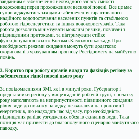
завданням є забезпечення необхідного запасу ємності
водосховищ перед проходженням весняної повені. Все це має
супроводжуватись заходами забезпечення гарантованого
надійного водопостачання населених пунктів та стабільною
роботою гідроенергетики та інших водокористувачів. Така
робота дозволить мінімізувати можливі ризики, пов'язані з
підвищеними притоками, та підтримувати стійке
функціонування всього Волзько-Камського каскаду. При
необхідності режими скидання можуть бути додатково
скориговані з урахуванням прогнозу Росгідромету на майбутню
повінь.
3. Коротко про роботу органів влади та фахівців регіону за
забезпечення гідної повені цього року
За повідомленнями ЗМІ, як і в минулі роки, Губернатор і
представники регіону у вищезгаданій робочій групі, з початку
року наполягають на неприпустимості підвищеного скидання
рівня води до початку паводку, незважаючи на пропозиції
енергетиків, що надходять час від часу, про необхідність
підвищення раніше узгоджених обсягів скидання води. Така
позиція має призвести до благополучного сценарію майбутнього
паводку.