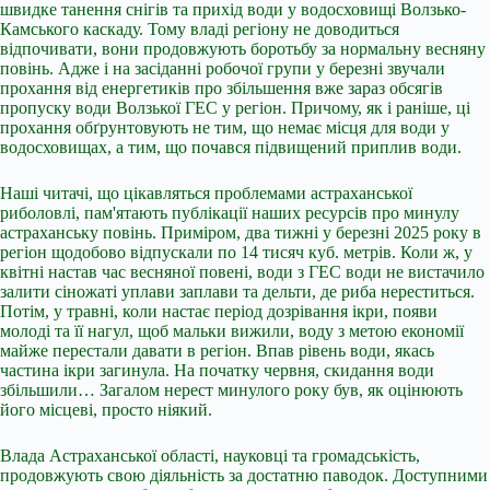
швидке танення снігів та прихід води у водосховищі Волзько-
Камського каскаду. Тому владі регіону не доводиться
відпочивати, вони продовжують боротьбу за нормальну весняну
повінь. Адже і на засіданні робочої групи у березні звучали
прохання від енергетиків про збільшення вже зараз обсягів
пропуску води Волзької ГЕС у регіон. Причому, як і раніше, ці
прохання обґрунтовують не тим, що немає місця для води у
водосховищах, а тим, що почався підвищений приплив води.
Наші читачі, що цікавляться проблемами астраханської
риболовлі, пам'ятають публікації наших ресурсів про минулу
астраханську повінь. Приміром, два тижні у березні 2025 року в
регіон щодобово відпускали по 14 тисяч куб. метрів. Коли ж, у
квітні настав час весняної повені, води з ГЕС води не вистачило
залити сіножаті уплави заплави та дельти, де риба нереститься.
Потім, у травні, коли настає період дозрівання ікри, появи
молоді та її нагул, щоб мальки вижили, воду з метою економії
майже перестали давати в регіон. Впав рівень води, якась
частина ікри загинула. На початку червня, скидання води
збільшили… Загалом нерест минулого року був, як оцінюють
його місцеві, просто ніякий.
Влада Астраханської області, науковці та громадськість,
продовжують свою діяльність за достатню паводок. Доступними