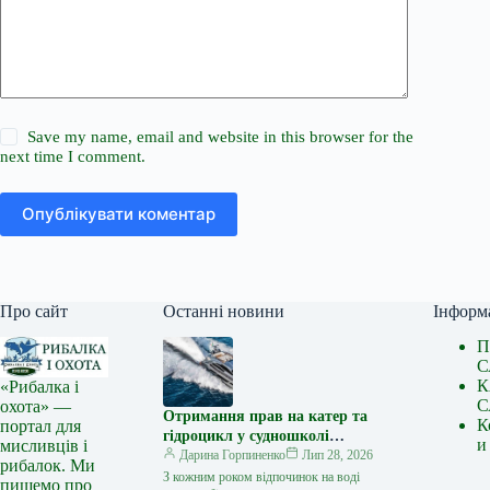
Save my name, email and website in this browser for the
next time I comment.
Опублікувати коментар
Про сайт
Останні новини
Інформ
П
С
К
«Рибалка і
С
охота» —
Отримання прав на катер та
К
портал для
гідроцикл у судношколі
и
мисливців і
«Либідь-А»: від теорії до
Дарина Горпиненко
Лип 28, 2026
рибалок. Ми
іспиту
З кожним роком відпочинок на воді
пишемо про