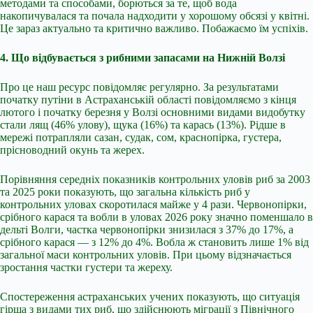
методами та способами, борються за те, щоб вода
накопичувалася та почала надходити у хорошому обсязі у квітні.
Це зараз актуально та критично важливо. Побажаємо їм успіхів.
4. Що відбувається з рибними запасами на Нижній Волзі
Про це наш ресурс повідомляє регулярно. За результатами
початку путіни в Астраханській області повідомляємо з кінця
лютого і початку березня у Волзі основними видами видобутку
стали лящ (46% улову), щука (16%) та карась (13%). Рідше в
мережі потрапляли сазан, судак, сом, краснопірка, густера,
прісноводний окунь та жерех.
Порівняння середніх показників контрольних уловів риб за 2003
та 2025 роки показують, що загальна кількість риб у
контрольних уловах скоротилася майже у 4 рази. Червонопірки,
срібного карася та вобли в уловах 2026 року значно поменшало в
дельті Волги, частка червонопірки знизилася з 37% до 17%, а
срібного карася — з 12% до 4%. Вобла ж становить лише 1% від
загальної маси контрольних уловів. При цьому відзначається
зростання частки густери та жереху.
Спостереження астраханських учених показують, що ситуація
гірша з видами тих риб, що здійснюють міграції з Північного