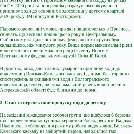
На початку лютого з Прогнозом весняного паводку на річках
Росії у 2026 році та попереднім розрахунком очікуваного
припливу води до основних водосховищ у другому кварталі
2026 року, у ЗМІ виступив Росгідромет.
Гідрометеорологічні умови, про які повідомляється в Прогнозі,
свідчать, що весняна повінь цього року в Центральному,
Сибірському та Далекосхідному федеральних округах буде
складнішою, ніж минулого року. Вище норми максимальні рівні
води весняної повені можливі річці басейну Волги у
Центральному федеральному окрузі і Нижній Волзі.
Відомство, виходячи з даних сумарного припливу води до
водосховищ Волзько-Камського каскаду і даними багаторічних
спостережень за скиданнями води з Волгоградського
водосховища, очікує, що максимальний рівень води повені в
Астраханській області буде близьким до норми.
2. Стан та перспективи пропуску води до регіону
На засіданні міжвідомчої робочої групи, що відбулося 6 березня,
під головуванням заступника керівника Росводресурсів Вадима
Ніканорова з обговорення режиму роботи водосховищ Волзько-
Камського каскаду на майбутній період, наводилися такі