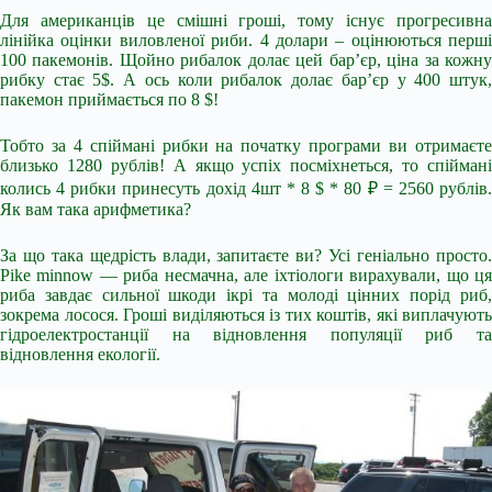
Для американців це смішні гроші, тому існує прогресивна
лінійка оцінки виловленої риби. 4 долари – оцінюються перші
100 пакемонів. Щойно рибалок долає цей бар’єр, ціна за кожну
рибку стає 5$. А ось коли рибалок долає бар’єр у 400 штук,
пакемон приймається по 8 $!
Тобто за 4 спіймані рибки на початку програми ви отримаєте
близько 1280 рублів! А якщо успіх посміхнеться, то спіймані
колись 4 рибки принесуть дохід 4шт * 8 $ * 80 ₽ = 2560 рублів.
Як вам така арифметика?
За що така щедрість влади, запитаєте ви? Усі геніально просто.
Pike minnow — риба несмачна, але іхтіологи вирахували, що ця
риба завдає сильної шкоди ікрі та молоді цінних порід риб,
зокрема лосося. Гроші виділяються із тих коштів, які виплачують
гідроелектростанції на відновлення популяції риб та
відновлення екології.