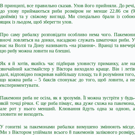
В принципі, все правильно сказав. Улов його прийняли. До речі,
до улову приймаються риби розміром не менше 22.86 см (9
дюймів) та у свіжому вигляді. Ми спеціально брали із собою
ящик із льодом, щоб зберегти улов.
Про саму рибалку розповідати особливо нема чого. Пакемони
вночі ловляться на донки, насадкою служать шматочки риби. У
нас на Волзі та Дону називають «на різання». Вранці та ввечері
цю рибу можна ловити на блешні.
Як я й хотів, якийсь час підбирав уловисту приманку, але на
звичайний кастмайстер у Віктора виходило краще. Він і летів
далі, відповідно покривав найбільшу площу, та й розуміння того,
що кожна риба – 5 баксів спонукає до того, щоб ловити, а не
експериментувати.
Пакемони риба не осіла, як я зрозумів. Її можна зустріти у будь-
якій точці річки. Є ще риба пімаус, яка дуже схожа на пакемона,
але рот у нього менший. Клювання йдуть одна за одною, а
зловити не виходить.
У гонитві за пакемонами рибалки вимушено змінюють місце.
Ми з Віктором упіймали всього 8 пакемонів залікового розміру,