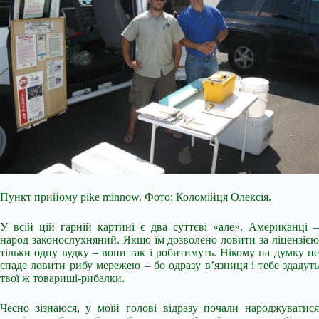
Пункт прийому pike minnow. Фото: Коломійця Олексія.
У всій цій гарній картині є два суттєві «але». Американці –
народ законослухняний. Якщо їм дозволено ловити за ліцензією
тільки одну вудку – вони так і робитимуть. Нікому на думку не
спаде ловити рибу мережею – бо одразу в’язниця і тебе здадуть
твої ж товариші-рибалки.
Чесно зізнаюся, у моїй голові відразу почали народжуватися