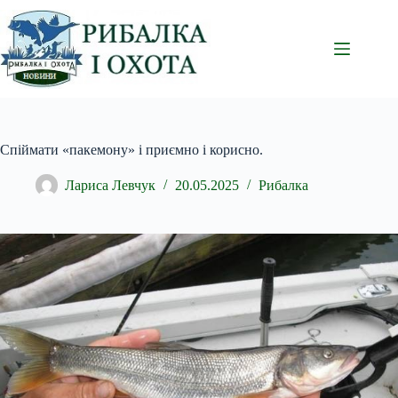
Перейти
до
вмісту
Спіймати «пакемону» і приємно і корисно.
Лариса Левчук
20.05.2025
Рибалка