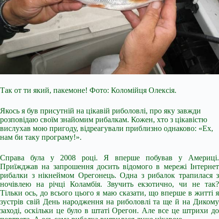
Так от ти який, пакемоне! Фото: Коломійця Олексія.
Якось я був присутній на цікавій риболовлі, про яку завжди
розповідаю своїм знайомим рибалкам. Кожен, хто з цікавістю
вислухав мою пригоду, відреагували приблизно однаково: «Ех,
нам би таку програму!».
Справа була у 2008 році. Я вперше побував у Америці.
Приїжджав на запрошення досить відомого в мережі Інтернет
рибалки з нікнеймом Орегонець. Одна з рибалок трапилася з
ночівлею на річці Коламбія. Звучить екзотично, чи не так?
Тільки ось, до
всього цього я маю сказати, що вперше в житті я
зустрів свій День народження на риболовлі та ще й на Дикому
заході, оскільки це було в штаті Орегон. Але все це штрихи до