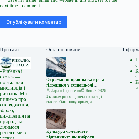
next time I comment.
Опублікувати коментар
Про сайт
Останні новини
Інформ
П
С
К
«Рибалка і
С
охота» —
Отримання прав на катер та
К
портал для
гідроцикл у судношколі
и
мисливців і
«Либідь-А»: від теорії до
Дарина Горпиненко
Лип 28, 2026
рибалок. Ми
іспиту
З кожним роком відпочинок на воді
пишемо про
стає все більш популярним, а
спорядження,
керування катером, моторним човном
зброю,
чи гідроциклом відкриває нові
виживання на
горизонти…
природі та
ділимося
Культура чоловічого
рецептами з
відпочинку: як вибрати
улову і