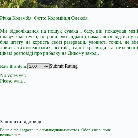
Річка Коламбія. Фото: Коломійця Олексія.
Ми відволікалися на пошук судака і басу, він показував мені
плавуче містечко, острови, які індіанці намагалися відтиснути
біля штату на користь своєї резервації, уловисті точки, де він
ловить тихоокеанських осетрів, гарні краєвиди та незліченні
цікаві розповіді про рибалку на Дикому заході.
Submit Rating
Rate this item:
No votes yet.
Please wait…
Залишити відповідь
Ваша e-mail адреса не оприлюднюватиметься.
Обов’язкові поля
позначені
*