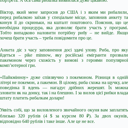
портрета. А ось сама рибалка виявилася дуже цікавою.
Віктор, який мене запросив до США і з яким ми рибалили,
перед рибалкою заїхав у спеціальне місце, заповнив анкету та
кинув її до скриньки, на кшталт поштового. Пояснив, що це
необхідна процедура, яка дозволяє брати участь у програмі.
Тобто випадково наловити потрібну рибу – не вийде. Якщо
хочеш брати участь – треба повідомити про це.
Анкета діє з часу заповнення досі здачі улову. Риба, про яку
йдеться – pike minnow, яку російські емігранти прозвали
пакемоном через схожість у вимові з героями популярної
комп’ютерної гри.
«Пайкмінноу» дуже співзвучно з покемоном. Різниця в одній
літері не покемон, а пакемон. В цілому, риба схожа на щучку, але
поведінка її вдень — нагадує дрібних жерешят. Їх можна
зловити як на донку, так і на блешню. І за вилов цієї рибки влада
штату платить рибалкам долари!
Уявіть собі, що за виловленого звичайного окуня вам заплатять
близько 320 рублів (4 $ за курсом 80 ₽). За двох окунів,
відповідно 640 рублів і таке інше. Але це не все.