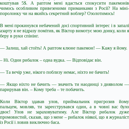
коштував 5$. А раптом мені вдасться спокусити пакемонів
чимось особливим привезеними приманками з Росії? На міні-
поролонку чи на якийсь секретний воблер? Озолотимось!
В мені прокинувся небачений досі спортивний інтерес і в запалі
азарту я не відразу помітив, як Віктор вимотує мою донку, коли я
беру в руки спінінг.
— Залиш, хай стоїть! А раптом клюне пакемон! — Кажу я йому.
– Ні. Один рибалок – одна вудка. — Відповідає він.
— Та вечір уже, нікого поблизу немає, ніхто не бачить!
— Якщо ніхто не бачить — значить ти наодинці з дияволом —
парирував він. – Кому треба – те побачить.
Коли Віктор здавав улов, приймальник пригрозив йому
пальцем, мовляв, ти зареєструвався один, а в човні вас було
двоє! Улов не зараховуватиму. Але Віктор рибалок дуже
промовистий, сказав, що з мене – рибалок ніякої, що я журналіст
із Росії і ловив виключно баса.