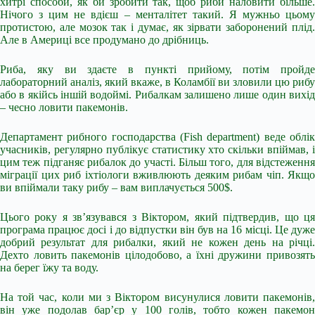
хитрі способи, як би зробити так, щоб риби наловити більше.
Нічого з цим не вдієш – менталітет такий. Я мужньо цьому
протистою, але мозок так і думає, як зірвати заборонений плід.
Але в Америці все продумано до дрібниць.
Риба, яку ви здаєте в пункті прийому, потім пройде
лабораторний аналіз, який вкаже, в Коламбії ви зловили цю рибу
або в якійсь іншій водоймі. Рибалкам залишено лише один вихід
– чесно ловити пакемонів.
Департамент рибного господарства (Fish department) веде облік
учасників, регулярно публікує статистику хто скільки впіймав, і
цим теж підганяє рибалок до участі. Більш того, для відстеження
міграції цих риб іхтіологи вживлюють деяким рибам чіп. Якщо
ви впіймали таку рибу – вам виплачується 500$.
Цього року я зв’язувався з Віктором, який підтвердив, що ця
програма працює досі і до відпустки він був на 16 місці. Це дуже
добрий результат для рибалки, який не кожен день на річці.
Дехто ловить пакемонів цілодобово, а їхні дружини привозять
на берег їжу та воду.
На той час, коли ми з Віктором висунулися ловити пакемонів,
він уже подолав бар’єр у 100 голів, тобто кожен пакемон