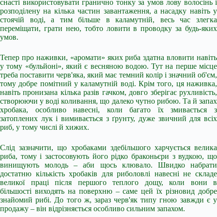
снасті використовувати гранично тонку за умов лову волосінь і
розподілену на кілька частин завантаження, а насадку навіть у
стоячій воді, а тим більше в каламутній, весь час злегка
переміщати, грати нею, тобто ловити в проводку за будь-яких
умов.
Тепер про наживки, «аромати» яких риба здатна вловити навіть
у тому «бульйоні», який є весняною водою. Тут на перше місце
треба поставити черв'яка, який має темний колір і значний об'єм,
тому добре помітний у каламутній воді. Крім того, ця наживка,
навіть пронизана кілька разів гачком, довго зберігає рухливість,
створюючи у воді коливання, що далеко чутно рибою. Та й запах
хробака, особливо навесні, коли багато їх змивається з
затоплених лук і вимивається з ґрунту, дуже звичний для всіх
риб, у тому числі й хижих.
Слід зазначити, що хробаками здебільшого харчується велика
риба, тому і застосовують його рідко браконьєри з вудкою, що
винищують молодь – аби щось клювало. Швидко набрати
достатню кількість хробаків для риболовлі навесні не складе
великої праці після першого теплого дощу, коли вони в
більшості виходять на поверхню – саме цей їх різновид добре
знайомий рибі. До того ж, зараз черв'як типу гною завжди є у
продажу – він відрізняється особливо сильним запахом.