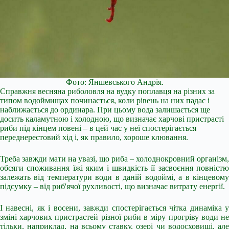
Фото: Яншевського Андрія.
Справжня весняна риболовля на вудку поплавця на різних за
типом водоймищах починається, коли рівень на них падає і
наближається до ординара. При цьому вода залишається ще
досить каламутною і холодною, що визначає харчові пристрасті
риби під кінцем повені – в цей час у неї спостерігається
переднерестовий хід і, як правило, хороше клювання.
Треба завжди мати на увазі, що риба – холоднокровний організм,
обсяги споживання їжі яким і швидкість її засвоєння повністю
залежать від температури води в даній водоймі, а в кінцевому
підсумку – від риб'ячої рухливості, що визначає витрату енергії.
І навесні, як і восени, завжди спостерігається чітка динаміка у
зміні харчових пристрастей різної риби в міру прогріву води не
тільки, наприклад, на всьому ставку, озері чи водосховищі, але