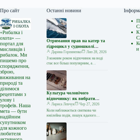
Про сайт
Останні новини
Інформ
П
С
К
«Рибалка і
С
охота» —
Отримання прав на катер та
К
портал для
гідроцикл у судношколі
и
мисливців і
«Либідь-А»: від теорії до
Дарина Горпиненко
Лип 28, 2026
рибалок. Ми
іспиту
З кожним роком відпочинок на воді
пишемо про
стає все більш популярним, а
спорядження,
керування катером, моторним човном
зброю,
чи гідроциклом відкриває нові
виживання на
горизонти…
природі та
ділимося
Культура чоловічого
рецептами з
відпочинку: як вибрати
улову і
стильний та корисний
Лариса Левчук
Чер 27, 2026
трофеїв. Наша
подарунок
Коли наближається святкова чи
мета — бути
ювілейна подія, пошук вдалого
надійним
презенту для колеги, друга або
супутником
близької людини нерідко
для кожного
перетворюється на складне завдання.
любителя
…
активного