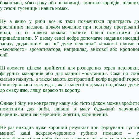
бокоплава, м'ясо раку або перловиці, личинки короїдів, перших
у сезоні гусениць і навіть комах.
Ну а якщо у риби все ж таки позначиться пристрасть до
рослинних насадок, цілком можливе при певному прогріванні
води, то їх цілком можна зробити більш помітними та
привабливими. У цьому сенсі добре допомагає надання насадці
запаху додаванням до неї дуже невеликої кількості відомого
«весняного» ароматизатора, наприклад, анісової або кропової
олії.
Ці аромати цілком прийнятні для розпарених зерен перловки,
фігурних макаронів або для манної «бовтанки». Самі по собі
сильно пахнуть, а також мають контрастний колір варений горох
і консервована кукурудза, які і навесні в деяких водоймах дуже
до смаку язю, лящу, карасю та коропу.
Однак і білу, не контрастну кашу або тісто цілком можна зробити
помітними для риби, ввівши в масу будь-який харчовий
барвник, зазвичай червоний, жовтий, коричневий.
Не раз виходив дуже хороший результат при фарбуванні густої
манної каші яскраво-червоною губною помадою – у
привабливості для риби кульки з такої каші роль грав не лише