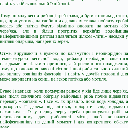
навіть у якійсь локальній їхній зоні.
Тому по ходу весни рибалці треба завжди бути готовим до того,
що, припустимо, на глибинних ділянках ставка поблизу греблі
карась або плітка будуть відмінно клювати на мотиля або
черв'яка, але в більш прогрітих верхів'ях водоймища
найефективнішими раптом виявляться цілком «літні» насадки у
вигляді опарыша, напарених зерен.
Отже, вирушаючи з вудкою до каламутної і неоднорідної за
температурою весняної води, рибалці необхідно запастися
насадками не тільки тваринного, а й рослинного походження,
тому що клювання навесні тієї чи іншої риби сильно схильний
до впливу зовнішніх факторів, і навіть у другій половині дня
може закривати на сонці. на гачок потічка або мотиля.
Буває і навпаки, коли похмурим ранком у хід йде лише черв'як,
але після сонячного обігріву найбільша риба почне віддавати
перевагу «бовтанці». І все ж, як правило, поки вода холодна, а
прозорість її далека від літньої, пріоритет слід віддавати
наживкам – їх у першу чергу треба пропонувати рибі на
перспективному для риболовлі місці, щоб визначити
найефективнішу на даний момент і для конкретного об'єкту
лову.