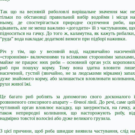
Так що на весняній риболовлі вирішальне значення має не
тільки по обстановці правильний вибір водойми і місця на
ньому, де спостерігається природне скупчення риби, що
цікавить, але не менш важливо «догодити» їй з частуванням, що
підноситься на гачку. До того ж, каламутна, як кажуть рибалки,
“руда” вода накладає додаткові вимоги при підборі наживки.
Річ у тім, що у весняній воді, надзвичайно насиченій
«сторонніми» включеннями та всілякими сторонніми запахами,
майже не працює нюх риби – основний орган усіх коропових
риб при пошуку корму. Тому вона здатна вловити лише
насичений, густий (звичайно, не за людськими мірками) запах
дуже знайомого корму, або залишається вловлювати коливання,
рухи живої їжі.
Це багато риб роблять за допомогою свого досконалого і
розвиненого сенсорного апарату – бічної лінії. До речі, саме цей
чутливий орган вловлює насадку, що занурюється, на гачку, а
також неприродні коливання, що насторожують рибу, від
надмірно товстої волосіні або дуже великого грузила.
З цієї причини, щоб риба швидше виявила частування, слід на