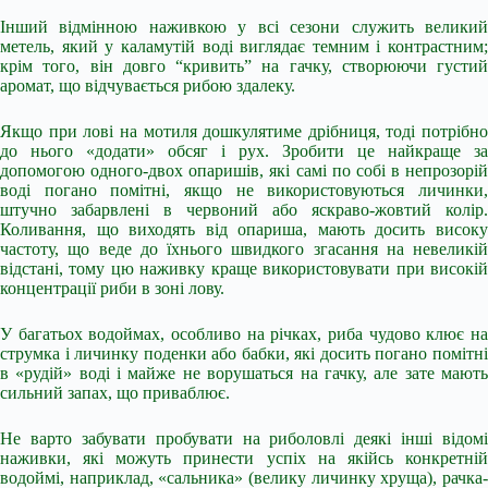
Інший відмінною наживкою у всі сезони служить великий
метель, який у каламутій воді виглядає темним і контрастним;
крім того, він довго “кривить” на гачку, створюючи густий
аромат, що відчувається рибою здалеку.
Якщо при лові на мотиля дошкулятиме дрібниця, тоді потрібно
до нього «додати» обсяг і рух. Зробити це найкраще за
допомогою одного-двох опаришів, які самі по собі в непрозорій
воді погано помітні, якщо не використовуються личинки,
штучно забарвлені в червоний або яскраво-жовтий колір.
Коливання, що виходять від опариша, мають досить високу
частоту, що веде до їхнього швидкого згасання на невеликій
відстані, тому цю наживку краще використовувати при високій
концентрації риби в зоні лову.
У багатьох водоймах, особливо на річках, риба чудово клює на
струмка і личинку поденки або бабки, які досить погано помітні
в «рудій» воді і майже не ворушаться на гачку, але зате мають
сильний запах, що приваблює.
Не варто забувати пробувати на риболовлі деякі інші відомі
наживки, які можуть принести успіх на якійсь конкретній
водоймі, наприклад, «сальника» (велику личинку хруща), рачка-