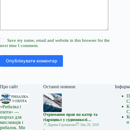
Save my name, email and website in this browser for the
next time I comment.
Опублікувати коментар
Про сайт
Останні новини
Інформ
П
С
К
«Рибалка і
С
охота» —
Отримання прав на катер та
К
портал для
гідроцикл у судношколі
и
мисливців і
«Либідь-А»: від теорії до
Дарина Горпиненко
Лип 28, 2026
рибалок. Ми