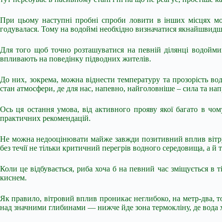
При цьому наступні пробні спроби ловити в інших місцях мо
годувалася. Тому на водоймі необхідно
визначатися якнайшвидш
Для того щоб точно розташуватися на певній ділянці водоймищ
впливають на поведінку підводних жителів.
До них, зокрема, можна віднести температуру та прозорість води
стан атмосфери, де для нас, напевно, найголовніше – сила та нап
Ось ця остання умова, від активного прояву якої багато в чо
практичних рекомендацій.
Не можна недооцінювати майже завжди позитивний вплив вітру н
без течії не тільки критичний перегрів водного середовища, а й 
Коли це відбувається, риба хоча б на певний час зміщується в т
киснем.
Як правило, вітровий вплив проникає неглибоко, на метр-два, т
над значними глибинами — нижче йде зона термокліну, де вода хо