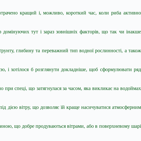
рачено кращий і, можливо, короткий час, коли риба активно
 домінуючих тут і зараз зовнішніх факторів, що так чи інакше
 ґрунту, глибину та переважний тип водної рослинності, а також
єю, і хотілося б розглянути докладніше, щоб сформулювати ряд
 при спеці, що затягнулася за часом, яка викликає на водоймах
я під дією вітру, що дозволяє їй краще насичуватися атмосферним
ибиною, що добре продуваються вітрами, або в поверхневому шарі