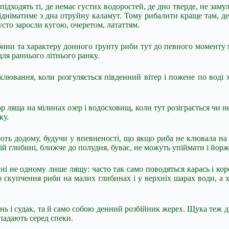
ходять ті, де немає густих водоростей, де дно тверде, не замуле
дніматиме з дна отруйну каламут. Тому рибалити краще там, де н
усто заросли кугою, очеретом, лататтям.
ини та характеру донного ґрунту риби тут до певного моменту мо
для раннього літнього ранку.
клювання, коли розгуляється південний вітер і пожене по воді
ляща на мілинах озер і водосховищ, коли тут розіграється чи н
ку.
ють додому, будучи у впевненості, що якщо риба не клювала на 
ій глибині, ближче до полудня, буває, не можуть упіймати і йорж
ні не одному лише лящу: часто так само поводяться карась і ко
ю скупчення риби на малих глибинах і у верхніх шарах води, а
нь і судак, та й само собою денний розбійник жерех. Щука теж д
ипадають серед спеки.