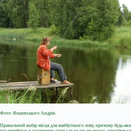
Фото: Яншевського Андрія.
Правильний вибір місця для майбутнього лову, причому будь-яки
тут перебуває в пасивному стані і ні на що не реагує, простіше к