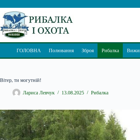
Перейти
до
вмісту
ГОЛОВНА
Полювання
Зброя
Рибалка
Вижив
Вітер, ти могутній!
Лариса Левчук
13.08.2025
Рибалка