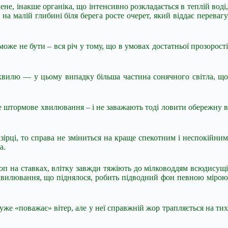
не, інакше органіка, що інтенсивно розкладається в теплій воді,
а малій глибині біля берега росте очерет, який віддає перевагу
же не бути – вся річ у тому, що в умовах достатньої прозорості
 хвилю — у цьому випадку більша частина сонячного світла, що
е штормове хвилювання – і не заважають тоді ловити обережну в
зірці, то справа не зміниться на краще спекотним і неспокійним
а.
роп на ставках, влітку завжди тяжіють до мілководдям всюдисущі
 хвилювання, що піднялося, робить підводний фон певною мірою
уже «поважає» вітер, але у неї справжній жор трапляється на тих