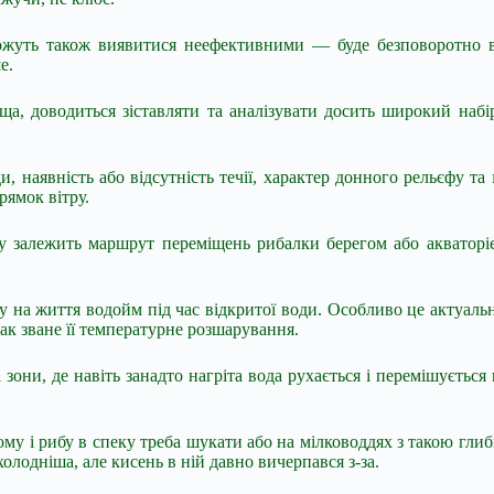
жуть також виявитися неефективними — буде безповоротно вт
е.
а, доводиться зіставляти та аналізувати досить широкий набір
, наявність або відсутність течії, характер донного рельєфу та
рямок вітру.
му залежить маршрут переміщень рибалки берегом або акваторі
а життя водойм під час відкритої води. Особливо це актуально
так зване її температурне розшарування.
і зони, де навіть занадто нагріта вода рухається і перемішуєтьс
ому і рибу в спеку треба шукати або на мілководдях з такою гл
лодніша, але кисень в ній давно вичерпався з-за.