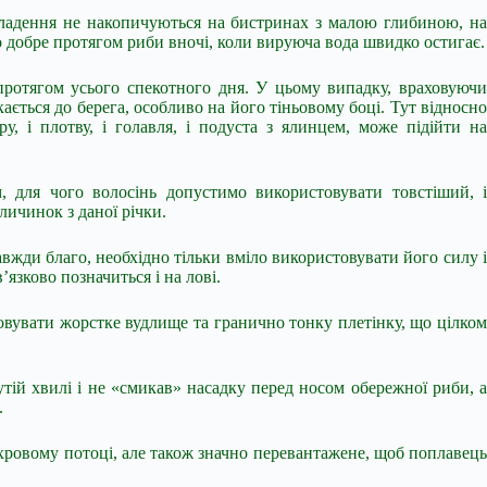
дкладення не накопичуються на бистринах з малою глибиною, на
о добре протягом риби вночі, коли вируюча вода швидко остигає.
протягом усього спекотного дня. У цьому випадку, враховуючи
ється до берега, особливо на його тіньовому боці. Тут відносно
, і плотву, і голавля, і подуста з ялинцем, може підійти на
 для чого волосінь допустимо використовувати товстіший, і
личинок з даної річки.
завжди благо, необхідно тільки вміло використовувати його силу і
’язково позначиться і на лові.
овувати жорстке вудлище та гранично тонку плетінку, що цілком
утій хвилі і не «смикав» насадку перед носом обережної риби, а
.
вихровому потоці, але також значно перевантажене, щоб поплавець