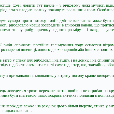
остіше, хоч і ловити тут важче – у річковому ложі мулисті ві
період літа знаходить велику поживу та рослинний корм. Особлив
 дме суворо проти потоку, тоді відмінне клювання може бути 
сті, риболовлю краще зосередити в глибокій канаві, що притиска
манітнішу рибу, причому гідного розміру – і ляща, і густеру
риби сприяють постійне гальмування ходу оснастки вітром,
 розпареної пшениці, одного-двох опаришів або інших сезонних 
ітер у спеку для риболовлі і на вудку, і на донку, і на спінінг 
іду підібрати елементи снасті саме під вітер, що, звичайно, обов
акту з приманкою та клювання, у вітряну погоду краще використ
авець доведеться трохи перевантажити, щоб він не стрибав на кр
овинна бути миттєвою, якщо яскрава антенка поплавця в поплавці
ння необхідне важке і за рахунок цього більш інертне, стійке у 
о швидких клювань.