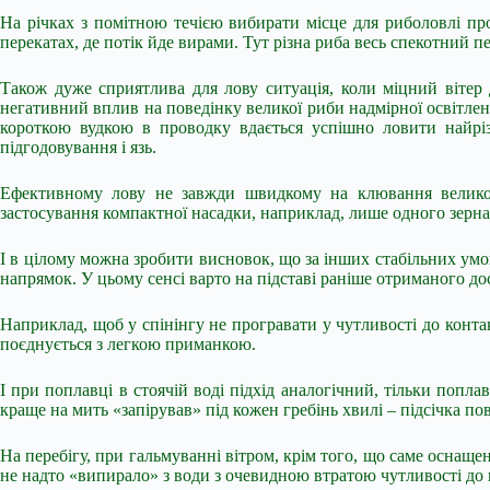
На річках з помітною течією вибирати місце для риболовлі пр
перекатах, де потік йде вирами. Тут різна риба весь спекотний 
Також дуже сприятлива для лову ситуація, коли міцний вітер
негативний вплив на поведінку великої риби надмірної освітлено
короткою вудкою в проводку вдається успішно ловити найрізно
підгодовування і язь.
Ефективному лову не завжди швидкому на клювання великої 
застосування компактної насадки, наприклад, лише одного зерна
І в цілому можна зробити висновок, що за інших стабільних умов в
напрямок. У цьому сенсі варто на підставі раніше отриманого досв
Наприклад, щоб у спінінгу не програвати у чутливості до конт
поєднується з легкою приманкою.
І при поплавці в стоячій воді підхід аналогічний, тільки попл
краще на мить «запірував» під кожен гребінь хвилі – підсічка п
На перебігу, при гальмуванні вітром, крім того, що саме оснаще
не надто «випирало» з води з очевидною втратою чутливості д