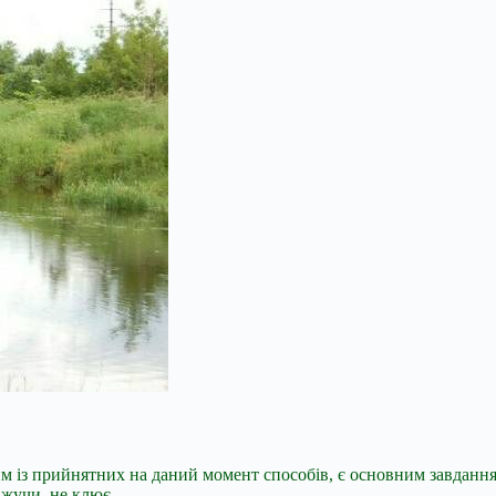
м із прийнятних на даний момент способів, є основним завдання
ажучи, не клює.