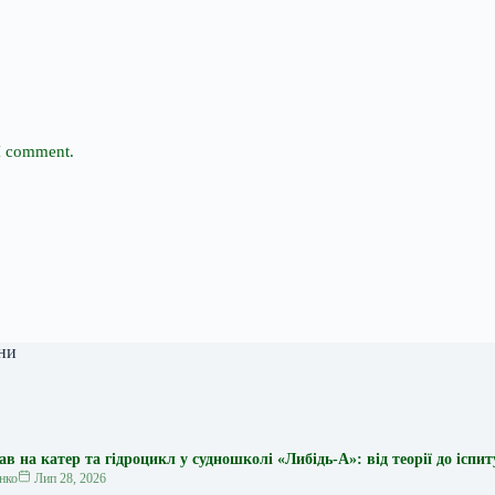
 I comment.
ни
 на катер та гідроцикл у судношколі «Либідь-А»: від теорії до іспит
нко
Лип 28, 2026