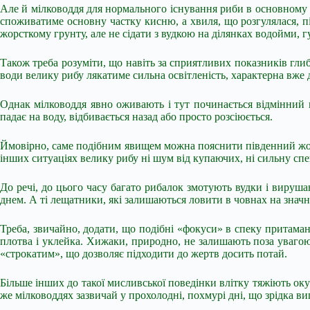
Але й мілководдя для нормального існування риби в основному під
споживатиме основну частку кисню, а хвиля, що розгулялася, пі
жорсткому грунту, але не сідати з вудкою на ділянках водойми, г
Також треба розуміти, що навіть за сприятливих показників глиб
води велику рибу лякатиме сильна освітленість, характерна вже 
Однак мілководдя явно оживають і тут починається відмінний 
падає на воду, відбивається назад або просто розсіюється.
Ймовірно, саме подібним явищем можна пояснити південний жор 
інших ситуаціях велику рибу ні шум від купаючих, ні сильну спе
До речі, до цього часу багато рибалок змотують вудки і вируша
днем. А ті лещатники, які залишаються ловити в човнах на значн
Треба, звичайно, додати, що подібні «фокуси» в спеку притаман
плотва і уклейка. Хижаки, природно, не залишають поза уваго
«строкатим», що дозволяє підходити до жертв досить потай.
Більше інших до такої мисливської поведінки влітку тяжіють оку
же мілководдях зазвичай у прохолодні, похмурі дні, що зрідка в