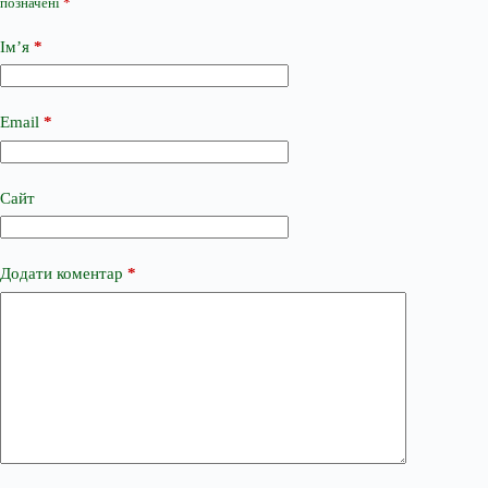
позначені
*
Ім’я
*
Email
*
Сайт
Додати коментар
*