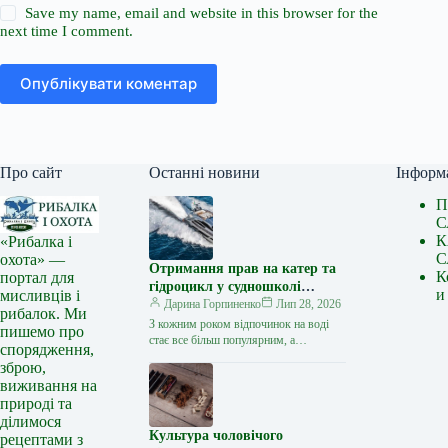
Save my name, email and website in this browser for the
next time I comment.
Опублікувати коментар
Про сайт
Останні новини
Інформ
П
С
К
«Рибалка і
С
охота» —
Отримання прав на катер та
К
портал для
гідроцикл у судношколі
и
мисливців і
«Либідь-А»: від теорії до
Дарина Горпиненко
Лип 28, 2026
рибалок. Ми
іспиту
З кожним роком відпочинок на воді
пишемо про
стає все більш популярним, а
спорядження,
керування катером, моторним човном
зброю,
чи гідроциклом відкриває нові
виживання на
горизонти…
природі та
ділимося
Культура чоловічого
рецептами з