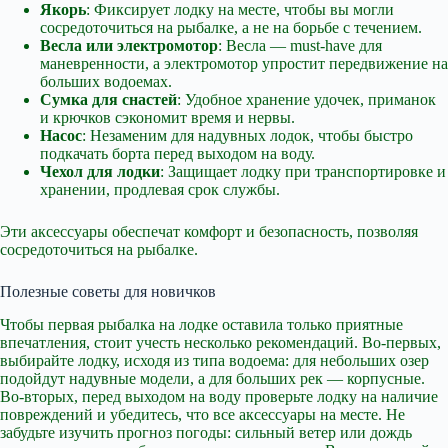
Якорь
: Фиксирует лодку на месте, чтобы вы могли
сосредоточиться на рыбалке, а не на борьбе с течением.
Весла или электромотор
: Весла — must-have для
маневренности, а электромотор упростит передвижение на
больших водоемах.
Сумка для снастей
: Удобное хранение удочек, приманок
и крючков сэкономит время и нервы.
Насос
: Незаменим для надувных лодок, чтобы быстро
подкачать борта перед выходом на воду.
Чехол для лодки
: Защищает лодку при транспортировке и
хранении, продлевая срок службы.
Эти аксессуары обеспечат комфорт и безопасность, позволяя
сосредоточиться на рыбалке.
Полезные советы для новичков
Чтобы первая рыбалка на лодке оставила только приятные
впечатления, стоит учесть несколько рекомендаций. Во-первых,
выбирайте лодку, исходя из типа водоема: для небольших озер
подойдут надувные модели, а для больших рек — корпусные.
Во-вторых, перед выходом на воду проверьте лодку на наличие
повреждений и убедитесь, что все аксессуары на месте. Не
забудьте изучить прогноз погоды: сильный ветер или дождь