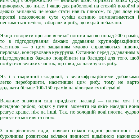
ним слід з обережністю — великий шанс отримати зайво суху,
прикормку, що пиле. І якщо для риболовлі на стоячій водоймі в
деяких випадках це може стати навіть плюсом, то для лову на
протязі недозволена суха суміш активно вимиватиметься і
нестиметься течією, забираючи рибу, що вкрай небажано.
Якщо говорити про лов великої плотви вагою понад 200 грамів,
то в підгодовування бажано додавання крупнофракційних
частинок — з цим завданням чудово справляються пшоно,
перловка, консервована кукурудза. Останню перед додаванням в
підгодовування бажано подрібнити на блендері для того, щоб
позбутися великих часток, що швидко насичують рибу.
Як і з тваринної складової, з великофракційними добавками
легко переборщити, наситивши цим рибу, тому не варто
додавати більше 100-150 грамів на кілограм сухої суміші.
Важливе значення слід приділяти насадці — плітка хоч і є
всеїдною рибою, однак у певні моменти на якісь насадки вона
реагує краще, ніж на інші. Так, по холодній воді плотва чудово
реагує на мотиля та гною.
З прогріванням води, появою свіжої водної рослинності та
бурхливим розвитком всілякої живності відмінною наживкою