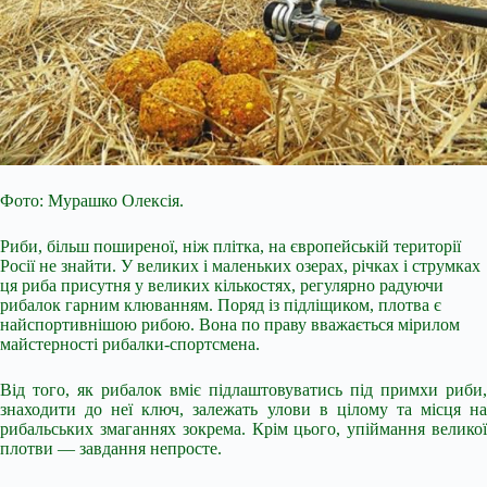
Фото: Мурашко Олексія.
Риби, більш поширеної, ніж плітка, на європейській території
Росії не знайти. У великих і маленьких озерах, річках і струмках
ця риба присутня у великих кількостях, регулярно радуючи
рибалок гарним клюванням. Поряд із підліщиком, плотва є
найспортивнішою рибою. Вона по праву вважається мірилом
майстерності рибалки-спортсмена.
Від того, як рибалок вміє підлаштовуватись під примхи риби,
знаходити до неї ключ, залежать улови в цілому та місця на
рибальських змаганнях
зокрема. Крім цього, упіймання велико
плотви — завдання непросте.