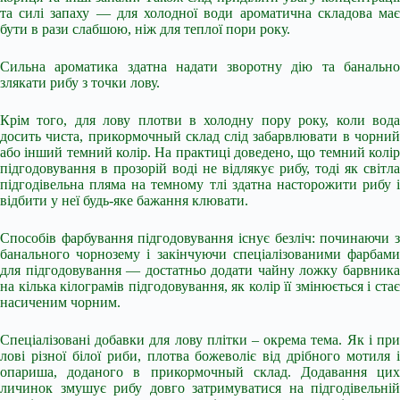
та силі запаху — для холодної води ароматична складова має
бути в рази слабшою, ніж для теплої пори року.
Сильна ароматика здатна надати зворотну дію та банально
злякати рибу з точки лову.
Крім того, для лову плотви в холодну пору року, коли вода
досить чиста, прикормочный склад слід забарвлювати в чорний
або інший темний колір. На практиці доведено, що темний колір
підгодовування в прозорій воді не відлякує рибу, тоді як світла
підгодівельна пляма на темному тлі здатна насторожити рибу і
відбити у неї будь-яке бажання клювати.
Способів фарбування підгодовування існує безліч: починаючи з
банального чорнозему і закінчуючи спеціалізованими фарбами
для підгодовування — достатньо додати чайну ложку барвника
на кілька кілограмів підгодовування, як колір її змінюється і стає
насиченим чорним.
Спеціалізовані добавки для лову плітки – окрема тема. Як і при
лові різної білої риби, плотва божеволіє від дрібного мотиля і
опариша, доданого в прикормочный склад. Додавання цих
личинок змушує рибу довго затримуватися на підгодівельній