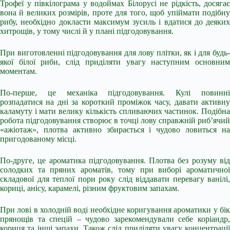
Трофеї у півкілограма у водоймах Білорусі не рідкість, досягає
вона й великих розмірів, проте для того, щоб упіймати подібну
рибу, необхідно докласти максимум зусиль і вдатися до деяких
хитрощів, у тому числі й у плані підгодовування.
При виготовленні підгодовування для лову плітки, як і для будь-
якої білої риби, слід приділяти увагу наступним основним
моментам.
По-перше, це механіка підгодовування. Кулі повинні
розпадатися на дні за короткий проміжок часу, давати активну
каламуту і мати велику кількість спливаючих частинок. Подібна
робота підгодовування створює в точці лову справжній риб’ячий
«ажіотаж», плотва активно збирається і чудово ловиться на
пригодованому місці.
По-друге, це ароматика підгодовування. Плотва без розуму від
солодких та пряних ароматів, тому при виборі ароматичної
складової для теплої пори року слід віддавати перевагу ванілі,
кориці, анісу, карамелі, різним фруктовим запахам.
При лові в холодній воді необхідне коригування ароматики у бік
прянощів та спецій – чудово зарекомендували себе коріандр,
кориця та інші запахи. Також слід приділяти увагу концентрації