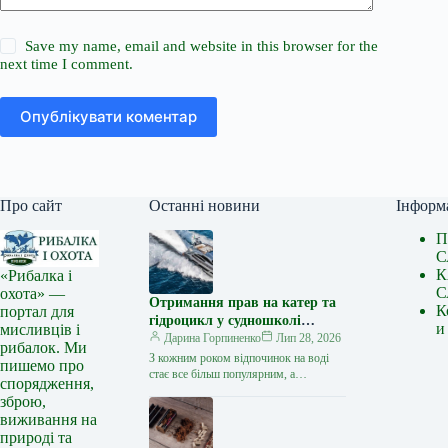
Save my name, email and website in this browser for the
next time I comment.
Опублікувати коментар
Про сайт
Останні новини
Інформ
П
С
К
«Рибалка і
С
охота» —
Отримання прав на катер та
К
портал для
гідроцикл у судношколі
и
мисливців і
«Либідь-А»: від теорії до
Дарина Горпиненко
Лип 28, 2026
рибалок. Ми
іспиту
З кожним роком відпочинок на воді
пишемо про
стає все більш популярним, а
спорядження,
керування катером, моторним човном
зброю,
чи гідроциклом відкриває нові
виживання на
горизонти…
природі та