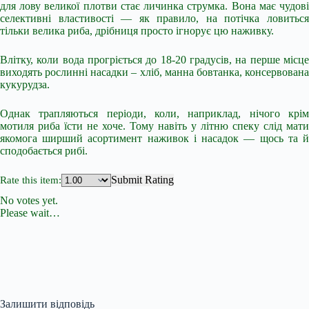
для лову великої плотви стає личинка струмка. Вона має чудові
селективні властивості — як правило, на потічка ловиться
тільки велика риба, дрібниця просто ігнорує цю наживку.
Влітку, коли вода прогріється до 18-20 градусів, на перше місце
виходять рослинні насадки – хліб, манна бовтанка, консервована
кукурудза.
Однак трапляються періоди, коли, наприклад, нічого крім
мотиля риба їсти не хоче. Тому навіть у літню спеку слід мати
якомога ширший асортимент наживок і насадок — щось та й
сподобається рибі.
Submit Rating
Rate this item:
No votes yet.
Please wait…
Залишити відповідь