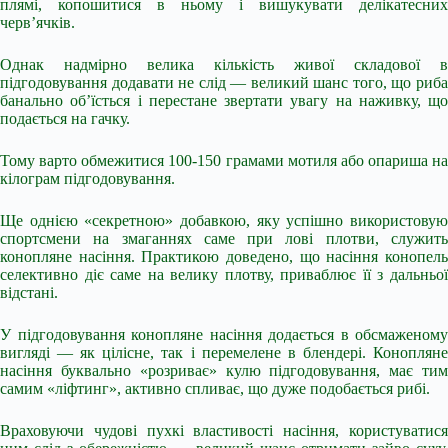
плямі, копошитися в ньому і вишукувати делікатесних
черв’ячків.
Однак надмірно велика кількість живої складової в
підгодовування додавати не слід — великий шанс того, що риба
банально об’їсться і перестане звертати увагу на наживку, що
подається на гачку.
Тому варто обмежитися 100-150 грамами мотиля або опариша на
кілограм підгодовування.
Ще однією «секретною» добавкою, яку успішно використовую
спортсмени на змаганнях саме при лові плотви, служить
конопляне насіння. Практикою доведено, що насіння конопель
селективно діє саме на велику плотву, приваблює її з дальньої
відстані.
У підгодовування конопляне насіння додається в обсмаженому
вигляді — як цілісне, так і перемелене в блендері. Конопляне
насіння буквально «розриває» кулю підгодовування, має тим
самим «ліфтинг», активно спливає, що дуже подобається рибі.
Враховуючи чудові пухкі властивості насіння, користуватися