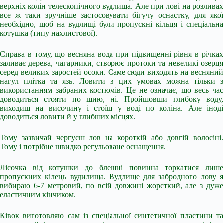
верхніх колін телескопічного вудлища. Але при лові на розливах
все ж таки зручніше застосовувати бігучу оснастку, для якої
необхідно, щоб на вудлищі були пропускні кільця і спеціальна
котушка (типу нахлистової).
Справа в тому, що весняна вода при підвищенні рівня в річках
заливає дерева, чагарники, створює протоки та невеликі озерця
серед великих заростей осоки. Саме сюди виходять на весняний
нагул плітка та язь. Ловити в цих умовах можна тільки з
використанням забраних костюмів. Це не означає, що весь час
доводиться стояти по шию, ні. Пройшовши глибоку воду,
виходиш на височину і стоїш у воді по коліна. Але іноді
доводиться ловити й у глибших місцях.
Тому зазвичай чергуєш лов на короткій або довгій волосіні.
Тому і потрібне швидко регульоване оснащення.
Лісочка від котушки до блешні повинна торкатися лише
пропускних кілець вудилища. Вудлище для забродного лову я
вибираю 6-7 метровий, по всій довжині жорсткий, але з дуже
еластичним кінчиком.
Ківок виготовляю сам із спеціальної синтетичної пластини та