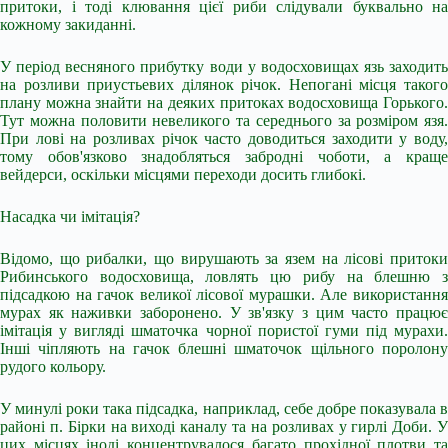
притоки, і тоді клювання цієї риби слідували буквально на
кожному закиданні.
У період весняного прибутку води у водосховищах язь заходить
на розливи приустьевих ділянок річок. Непогані місця такого
плану можна знайти на деяких притоках водосховища Горького.
Тут можна половити невеликого та середнього за розміром язя.
При лові на розливах річок часто доводиться заходити у воду,
тому обов'язково знадобляться забродні чоботи, а краще
вейдерси, оскільки місцями переходи досить глибокі.
Насадка чи імітація?
Відомо, що рибалки, що вирушають за язем на лісові притоки
Рибинського водосховища, ловлять цю рибу на блешню з
підсадкою на гачок великої лісової мурашки. Але використання
мурах як наживки заборонено. У зв'язку з цим часто працює
імітація у вигляді шматочка чорної пористої гуми під мурахи.
Інші чіпляють на гачок блешні шматочок щільного поролону
рудого кольору.
У минулі роки така підсадка, наприклад, себе добре показувала в
районі п. Бірки на виході каналу та на розливах у гирлі Доби. У
цих місцях іноді концентрувалося багато прохідної плотви та