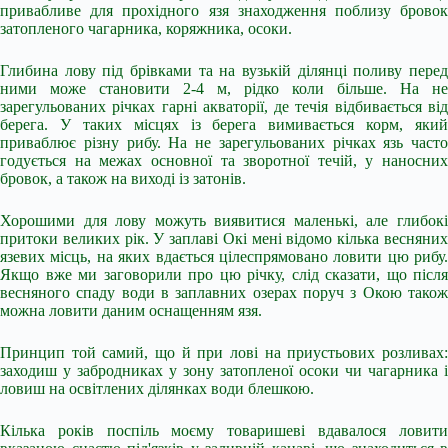
привабливе для прохідного язя знаходження поблизу бровок
затопленого чагарника, коряжника, осоки.
Глибина лову під брівками та на вузькій ділянці поливу перед
ними може становити 2-4 м, рідко коли більше. На не
зарегульованих річках гарні акваторії, де течія відбивається від
берега. У таких місцях із берега вимивається корм, який
приваблює різну рибу. На не зарегульованих річках язь часто
годується на межах основної та зворотної течій, у наносних
бровок, а також на виході із затонів.
Хорошими для лову можуть виявитися маленькі, але глибокі
притоки великих рік. У заплаві Окі мені відомо кілька весняних
язевих місць, на яких вдається цілеспрямовано ловити цю рибу.
Якщо вже ми заговорили про цю річку, слід сказати, що після
весняного спаду води в заплавних озерах поруч з Окою також
можна ловити даним оснащенням язя.
Принцип той самий, що й при лові на приустьових розливах:
заходиш у забродниках у зону затопленої осоки чи чагарника і
ловиш на освітлених ділянках води блешкою.
Кілька років поспіль моєму товаришеві вдавалося ловити