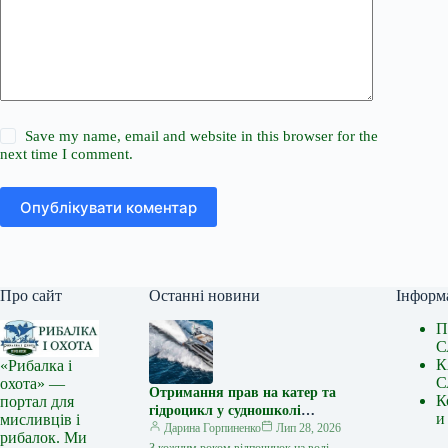
Save my name, email and website in this browser for the
next time I comment.
Опублікувати коментар
Про сайт
Останні новини
Інформ
П
С
К
«Рибалка і
С
охота» —
Отримання прав на катер та
К
портал для
гідроцикл у судношколі
и
мисливців і
«Либідь-А»: від теорії до
Дарина Горпиненко
Лип 28, 2026
рибалок. Ми
іспиту