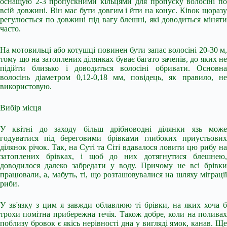
оснащую 2-3 пропускними кільцями для пропуску волосіні по
всій довжині. Він має бути довгим і йти на конус. Ківок щоразу
регулюється по довжині під вагу блешні, які доводиться міняти
часто.
На мотовильці або котушці повинен бути запас волосіні 20-30 м,
тому що на затоплених ділянках буває багато зачепів, до яких не
підійти близько і доводиться волосіні обривати. Основна
волосінь діаметром 0,12-0,18 мм, повідець, як правило, не
використовую.
Вибір місця
У квітні до заходу більш дрібноводні ділянки язь може
годуватися під береговими брівками глибоких приустьових
ділянок річок. Так, на Суті та Сіті вдавалося ловити цю рибу на
затоплених брівках, і щоб до них дотягнутися блешнею,
доводилося далеко забредати у воду. Причому не всі брівки
працювали, а, мабуть, ті, що розташовувалися на шляху міграції
риби.
У зв'язку з цим я завжди облавлюю ті брівки, на яких хоча б
трохи помітна прибережна течія. Також добре, коли на поливах
поблизу бровок є якісь нерівності дна у вигляді ямок, канав. Ще