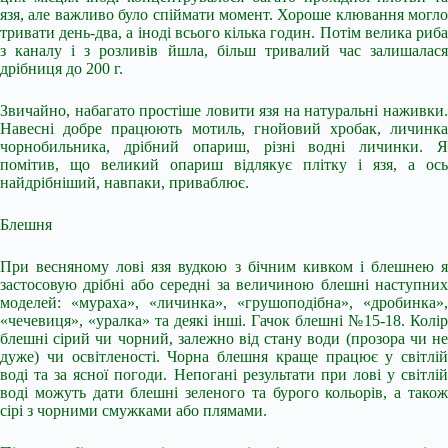
язя, але важливо було спіймати момент. Хороше клювання могло
тривати день-два, а іноді всього кілька годин. Потім велика риба
з каналу і з розливів йшла, більш тривалий час залишалася
дрібниця до 200 г.
Звичайно, набагато простіше ловити язя на натуральні наживки.
Навесні добре працюють мотиль, гнойовий хробак, личинка
чорнобильника, дрібний опариш, різні водні личинки. Я
помітив, що великий опариш відлякує плітку і язя, а ось
найдрібніший, навпаки, приваблює.
Блешня
При весняному лові язя вудкою з бічним кивком і блешнею я
застосовую дрібні або середні за величиною блешні наступних
моделей: «мураха», «личинка», «грушоподібна», «дробинка»,
«чечевиця», «уралка» та деякі інші. Гачок блешні №15-18. Колір
блешні сірий чи чорний, залежно від стану води (прозора чи не
дуже) чи освітленості. Чорна блешня краще працює у світлій
воді та за ясної погоди. Непогані результати при лові у світлій
воді можуть дати блешні зеленого та бурого кольорів, а також
сірі з чорними смужками або плямами.