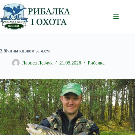
Перейти
до
вмісту
З бічним кивком за язем
Лариса Левчук
21.05.2026
Рибалка