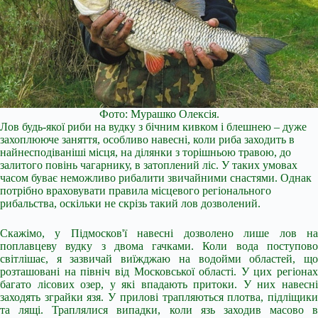
Фото: Мурашко Олексія.
Лов будь-якої риби на вудку з бічним кивком і блешнею – дуже
захоплююче заняття, особливо навесні, коли риба заходить в
найнесподіваніші місця, на ділянки з торішньою травою, до
залитого повінь чагарнику, в затоплений ліс. У таких умовах
часом буває неможливо рибалити звичайними снастями. Однак
потрібно враховувати правила місцевого регіонального
рибальства, оскільки не скрізь такий лов дозволений.
Скажімо, у Підмосков'ї навесні дозволено лише лов на
поплавцеву вудку з двома гачками. Коли вода поступово
світлішає, я зазвичай виїжджаю на водойми областей, що
розташовані на північ від Московської області. У цих регіонах
багато лісових озер, у які впадають притоки. У них навесні
заходять зграйки язя. У прилові трапляються плотва, підліщики
та лящі. Траплялися випадки, коли язь заходив масово в