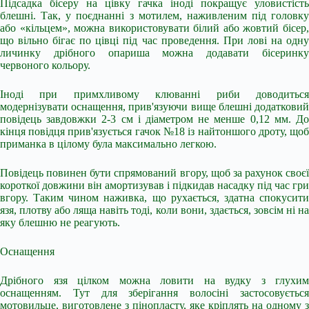
Підсадка бісеру на цівку гачка іноді покращує уловистість
блешні. Так, у поєднанні з мотилем, наживленим під головку
або «кільцем», можна використовувати білий або жовтий бісер,
що вільно бігає по цівці під час проведення. При лові на одну
личинку дрібного опариша можна додавати бісеринку
червоного кольору.
Іноді при примхливому клюванні риби доводиться
модернізувати оснащення, прив'язуючи вище блешні додатковий
повідець завдовжки 2-3 см і діаметром не менше 0,12 мм. До
кінця повідця прив'язується гачок №18 із найтоншого дроту, щоб
приманка в цілому була максимально легкою.
Повідець повинен бути спрямований вгору, щоб за рахунок своєї
короткої довжини він амортизував і підкидав насадку під час гри
вгору. Таким чином наживка, що рухається, здатна спокусити
язя, плотву або ляща навіть тоді, коли вони, здається, зовсім ні на
яку блешню не реагують.
Оснащення
Дрібного язя цілком можна ловити на вудку з глухим
оснащенням. Тут для зберігання волосіні застосовується
мотовильце, виготовлене з пінопласту, яке кріплять на одному з