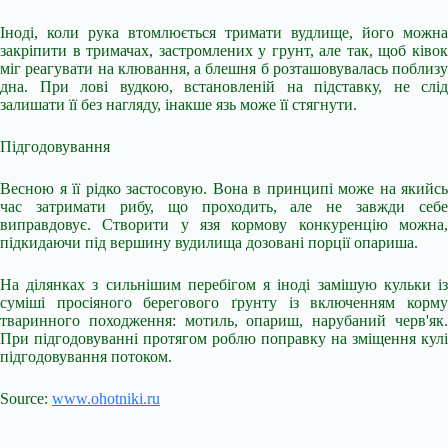
Іноді, коли рука втомлюється тримати вудлище, його можна
закріпити в тримачах, застромлених у грунт, але так, щоб ківок
міг реагувати на клювання, а блешня б розташовувалась поблизу
дна. При лові вудкою, встановленій на підставку, не слід
залишати її без нагляду, інакше язь може її стягнути.
Підгодовування
Весною я її рідко застосовую. Вона в принципі може на якийсь
час затримати рибу, що проходить, але не завжди себе
виправдовує. Створити у язя кормову конкуренцію можна,
підкидаючи під вершину вудилища дозовані порції опариша.
На ділянках з сильнішим перебігом я іноді замішую кульки із
суміші просіяного берегового ґрунту із включенням корму
тваринного походження: мотиль, опариш, нарубаний черв'як.
При підгодовуванні протягом роблю поправку на зміщення кулі
підгодовування потоком.
Source:
www.ohotniki.ru