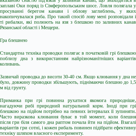
вказаною снастю під'язків у заливній канаві, що знаходиться в
заплаві Оки поряд із Сімферопольським шосе. Ловля полягала у
просуванні берегом канави і облову заглиблень, у яких
накопичувалася риба. Про такий спосіб лову мені розповідали і
ті рибалки, які полюють на язя з блешкою по заливних канав
Рязанської області і Мещери.
Гра блешнею
Стандартна техніка проводки полягає в початковій грі блешкою
поблизу дна з використанням найрізноманітніших варіантів
коливань.
Зазвичай проводка до висоти 30-40 см. Якщо клювання у дна не
було, довжину проводки збільшують, піднімаючи блешню до 1,5
м від грунту.
Приманка при грі повинна рухатися якомога природніше,
нагадуючи рибі природний натуральний корм. Іноді при грі
блешкою на підйом потрібно на певних інтервалах її зупиняти.
Часто виразкова клювання буває в той момент, коли блешня
після гри біля самого дна раптом почала йти на підйом. Взагалі
варіантів гри сотні, і кожен рибаль повинен підібрати ефективну
техніку шляхом власного експерименту.