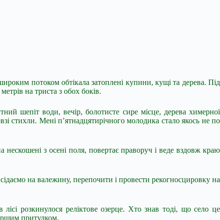
широким потоком обтікала затоплені купини, кущі та дерева. Під
етрів на триста з обох боків.
ний шепіт води, вечір, болотисте сире місце, дерева химерної
взі стихли. Мені п’ятнадцятирічного молодика стало якось не по
 нескошені з осені поля, повертає праворуч і веде вздовж краю
 сідаємо на валежину, перепочити і провести рекогносцировку на
 лісі розкинулося реліктове озерце. Хто знав тоді, що село це
першим притулком.