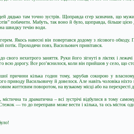
ь цей дядько там точно зустрів. Щоправда єгер зазначив, що му
тів” побачити. Мабуть, так воно й було, щоправда, більше цією 
на швидку течію води.
єгерем. Якось навесні він повертався додому з лісового обходу.
кий потік. Проходячи повз, Васильович привітався.
до свого нехитрого заняття. Руки його зігнуті в ліктях і лежа
го всю дорогу. Все роз’яснилося, коли він прийшов у село, що сто
ншої причини кілька годин тому, зарубав сокирою у власному
цього приводу Васильовичу й довелося. Але навіть чоловіка ніхто 
а новим життєвим поворотом, на вузькому місці або на перехресті д
містична та драматична – всі зустрічі відбулися в тому самом
Стежок — то до переправи може вести і кілька, та ось місток оди
було!