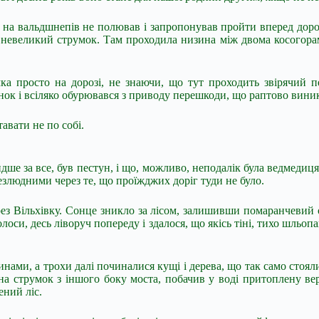
т на вальдшнепів не полював і запропонував пройти вперед дорог
 невеликий струмок. Там проходила низина між двома косогорам
а просто на дорозі, не знаючи, що тут проходить звірячий пе
инок і всіляко обурювався з приводу перешкоди, що раптово вини
тавати не по собі.
дше за все, був пестун, і що, можливо, неподалік була ведмедиц
безлюдними через те, що проїжджих доріг туди не було.
рез Вільхівку. Сонце зникло за лісом, залишивши помаранчевий 
оси, десь ліворуч попереду і здалося, що якісь тіні, тихо шльоп
ми, а трохи далі починалися кущі і дерева, що так само стояли 
на струмок з іншого боку моста, побачив у воді притоплену ве
ений ліс.