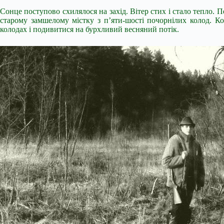
Сонце поступово схилялося на захід. Вітер стих і стало тепло
старому замшелому містку з п’яти-шості почорнілих колод. Ко
колодах і подивитися на бурхливий весняний потік.