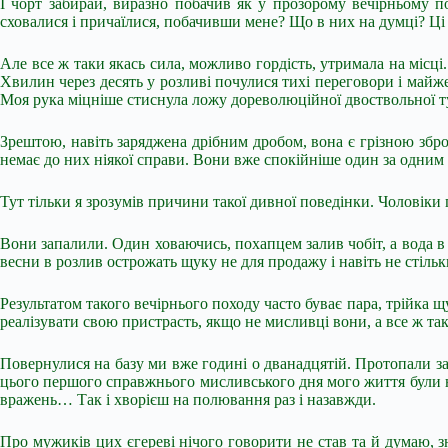
І чорт забирай, виразно побачив як у прозорому вечірньому п
сховалися і причаїлися, побачивши мене? Що в них на думці? Ц
Але все ж таки якась сила, можливо гордість, утримала на місці
Хвилин через десять у розливі почулися тихі переговори і майже
Моя рука міцніше стиснула ложу дореволюційної двоствольної т
Зрештою, навіть заряджена дрібним дробом, вона є грізною збро
немає до них ніякої справи. Вони вже спокійніше один за одним 
Тут тільки я зрозумів причини такої дивної поведінки. Чоловік
Вони запалили. Один ховаючись, похапцем залив чобіт, а вода в 
весни в розлив острожать щуку не для продажу і навіть не стіль
Результатом такого вечірнього походу часто буває пара, трійка щуч
реалізувати свою пристрасть, якщо не мисливці вони, а все ж та
Повернулися на базу ми вже годині о дванадцятій. Протопали за 
цього першого справжнього мисливського дня мого життя були не
вражень… Так і хворієш на полювання раз і назавжди.
Про мужиків цих єгереві нічого говорити не став та й думаю, зна