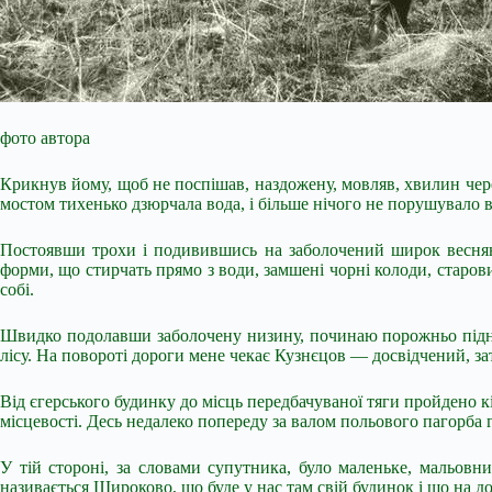
фото автора
Крикнув йому, щоб не поспішав, наздожену, мовляв, хвилин через
мостом тихенько дзюрчала вода, і більше нічого не порушувало ве
Постоявши трохи і подивившись на заболочений широк весняног
форми, що стирчать прямо з води, замшені чорні колоди, старов
собі.
Швидко подолавши заболочену низину, починаю порожньо підніма
лісу. На повороті дороги мене чекає Кузнєцов — досвідчений, з
Від єгерського будинку до місць передбачуваної тяги пройдено 
місцевості. Десь недалеко попереду за валом польового пагорба
У тій стороні, за словами супутника, було маленьке, мальовни
називається Широково, що буде у нас там свій будинок і що на д