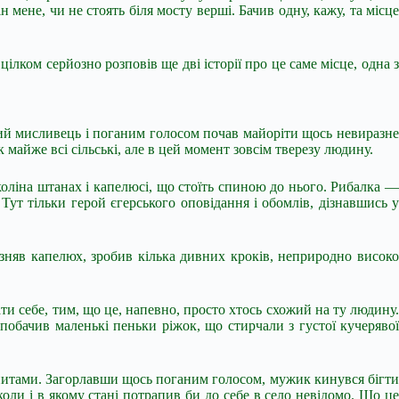
 мене, чи не стоять біля мосту верші. Бачив одну, кажу, та місце
лком серйозно розповів ще дві історії про це саме місце, одна з
ьський мисливець і поганим голосом почав майоріти щось невиразне
 майже всі сільські, але в цей момент зовсім тверезу людину.
оліна штанах і капелюсі, що стоїть спиною до нього. Рибалка —
Тут тільки герой єгерського оповідання і обомлів, дізнавшись у
о зняв капелюх, зробив кілька дивних кроків, неприродно високо
и себе, тим, що це, напевно, просто хтось схожий на ту людину.
побачив маленькі пеньки ріжок, що стирчали з густої кучерявої
опитами. Загорлавши щось поганим голосом, мужик кинувся бігти
 коли і в якому стані потрапив би до себе в село невідомо. Що це