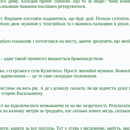
тного диму. Холодок пробіг спиною. Що то за люди? Чому вони
икликавши бажання поспішно ретируватися.
ті. Вирішив постояти подивитись, що буде далі. Почало сутеніти.
ізли двоє мужиків у тілогрійках та з якимись палицями в руках.
дбало покашляв і потоптався на мосту, даючи зрозуміти, що мені
 – адже такий промисел вважається браконьєрством.
ка з єгерського села Кузнєчиха. Прості звичайні мужики. Кожної
ля задоволення — це те саме своєрідне полювання.
стачає на весь рік. А де з дозволу сказати, їм ще відвести душу і
 єгереві Васильовичу.
т же відключилися незважаючи ні на які незручності. Результати
на калюжу метрів за тридцять, але скільки нових місць, скільки
ти, карати за все поспіль. Тут у єгера з місцевими, мабуть, має