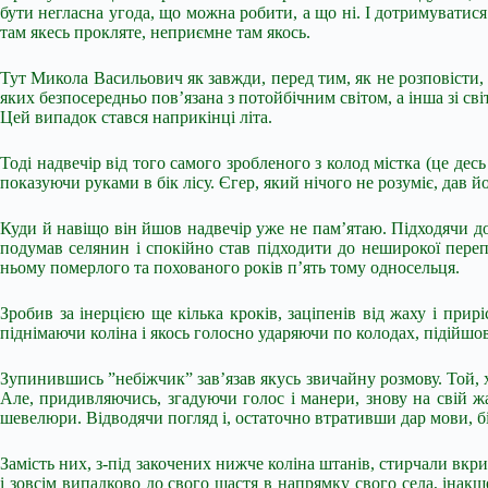
бути негласна угода, що можна робити, а що ні. І дотримуватися 
там якесь прокляте, неприємне там якось.
Тут Микола Васильович як завжди, перед тим, як не розповісти, х
яких безпосередньо пов’язана з потойбічним світом, а інша зі с
Цей випадок стався наприкінці літа.
Тоді надвечір від того самого зробленого з колод містка (це дес
показуючи руками в бік лісу. Єгер, який нічого не розуміє, дав й
Куди й навіщо він йшов надвечір уже не пам’ятаю. Підходячи до
подумав селянин і спокійно став підходити до неширокої перепр
ньому померлого та похованого років п’ять тому односельця.
Зробив за інерцією ще кілька кроків, заціпенів від жаху і прир
піднімаючи коліна і якось голосно ударяючи по колодах, підійшо
Зупинившись ”небіжчик” зав’язав якусь звичайну розмову. Той, х
Але, придивляючись, згадуючи голос і манери, знову на свій ж
шевелюри. Відводячи погляд і, остаточно втративши дар мови, бід
Замість них, з-під закочених нижче коліна штанів, стирчали в
і зовсім випадково до свого щастя в напрямку свого села, інакше