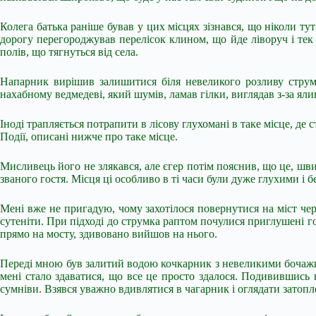
Колега батька раніше бував у цих місцях зізнався, що ніколи ту
дорогу перегороджував перелісок клином, що йде ліворуч і тек
полів, що тягнуться від села.
Напарник вирішив залишитися біля невеликого розливу струмк
нахабному ведмедеві, який шумів, ламав гілки, виглядав з-за ял
Іноді трапляється потрапити в лісову глухомані в таке місце, де с
Події, описані нижче про таке місце.
Мисливець його не злякався, але єгер потім пояснив, що це, шви
званого гостя. Місця ці особливо в ті часи були дуже глухими і 
Мені вже не пригадую, чому захотілося повернутися на міст че
сутеніти. При підході до струмка раптом почулися приглушені гол
прямо на мосту, здивовано вийшов на нього.
Переді мною був залитий водою кочкарник з невеликими бочажина
мені стало здаватися, що все це просто здалося. Подивившись 
сумніви. Взявся уважно вдивлятися в чагарник і оглядати затопл