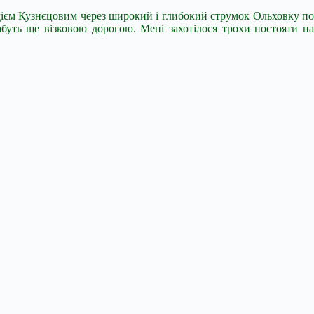
адієм Кузнєцовим через широкий і глибокий струмок Ольховку по
буть ще візковою дорогою. Мені захотілося трохи постояти на