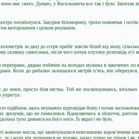
воно має свято. Думаю, у Васильовича все так і було. Запитав він
итро посміхнувся. Закурив біломорину, трохи помовчав і потім ці
вітом моторошним і цілком реальним.
ь кілометрів зо два) до єгеря прибіг зовсім білий від жаху, сіл
ому склянку самогонки, після чого почув плутану розповідь п’є як
 переправи, дядько побачив на колодах мужика в закочених по к
ави. Коли до рибалки залишалося метрів п’ять, він обернувся. 
іс до землі, просто біля містка. Той же посміхнувшись, вітальн
в упритул.
то підійшов, щось неуважно відповідав йому і почав заспокоюват
ах зрозумів, що не помилився. Вдивляючись в обличчя, раптом 
олаха тупо дивився на його ноги. Їх якраз і не було.
криті вовною мосла, що закінчувалися невеликими коров’ячими к
, де і коли він зупинився не відомо, назад точно не пішов і як,