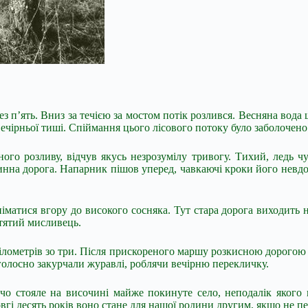
 п’ять. Вниз за течією за мостом потік розлився. Весняна вода 
чірньої тиші. Спіймання цього лісового потоку було заболочено м
о розливу, відчув якусь незрозумілу тривогу. Тихий, ледь чут
инна дорога. Напарник пішов уперед, чавкаючі кроки його невдо
тися вгору до високого сосняка. Тут стара дорога виходить на
атятий мисливець.
кілометрів зо три. Після прискореного маршу розкисною дорогою
 голосно закурчали журавлі, роблячи вечірню перекличку.
чо стояле на височині майже покинуте село, неподалік якого в
овгі десять років воно стане для нашої родини другим, якщо не 