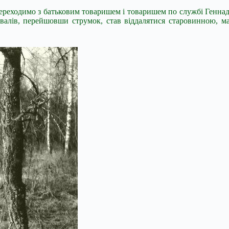
. Переходимо з батьковим товаришем і товаришем по службі Генн
валів, перейшовши струмок, став віддалятися старовинною, ма