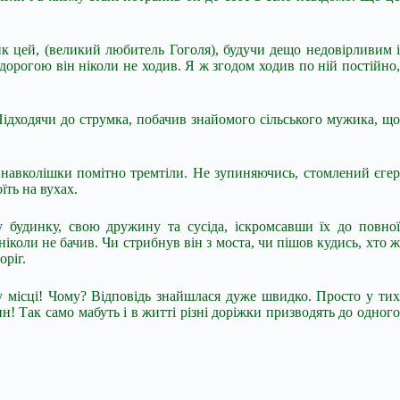
жик цей, (великий любитель Гоголя), будучи дещо недовірливим і
дорогою він ніколи не ходив. Я ж згодом ходив по ній постійно,
 Підходячи до струмка, побачив знайомого сільського мужика, що
чі навколішки помітно тремтіли. Не зупиняючись, стомлений єгер
їть на вухах.
 будинку, свою дружину та сусіда, іскромсавши їх до повної
ніколи не бачив. Чи стрибнув він з моста, чи пішов кудись, хто ж
оріг.
у місці! Чому? Відповідь знайшлася дуже швидко. Просто у тих
н! Так само мабуть і в житті різні доріжки призводять до одного