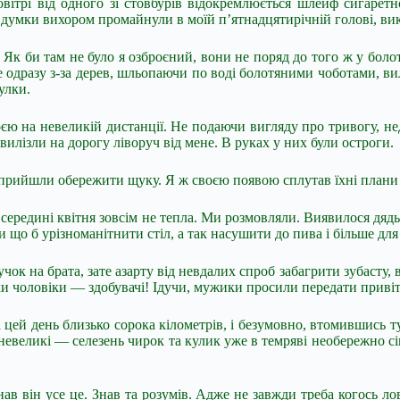
овітрі від одного зі стовбурів відокремлюється шлейф сигаре
і думки вихором промайнули в моїй п’ятнадцятирічній голові, в
. Як би там не було я озброєний, вони не поряд до того ж у боло
 одразу з-за дерев, шльопаючи по воді болотяними чоботами, вил
улки.
єю на невеликій дистанції. Не подаючи вигляду про тривогу, не
вилізли на дорогу ліворуч від мене. В руках у них були остроги.
и прийшли обережити щуку. Я ж своєю появою сплутав їхні плани
середині квітня зовсім не тепла. Ми розмовляли. Виявилося дядь
ки що б урізноманітнити стіл, а так насушити до пива і більше д
ок на брата, зате азарту від невдалих спроб забагрити зубасту, ви
ки чоловіки — здобувачі! Ідучи, мужики просили передати привіт
цей день близько сорока кілометрів, і безумовно, втомившись ту
великі — селезень чирок та кулик уже в темряві необережно сів 
в він усе це. Знав та розумів. Адже не завжди треба когось лови