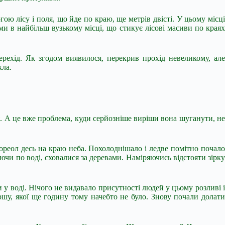
ою лісу і поля, що йде по краю, ще метрів двісті. У цьому місці
и в найбільш вузькому місці, що стикує лісові масиви по краях
рехід. Як згодом виявилося, перекрив прохід невеликому, але
кла.
я. А це вже проблема, куди серйозніше виріши вона шуганути, не
ореол десь на краю неба. Похолоднішало і ледве помітно почало
аючи по воді, сховалися за деревами. Наміряючись відстояти зірку
у воді. Нічого не видавало присутності людей у цьому розливі і
ршу, якої ще годину тому начебто не було. Знову почали долати