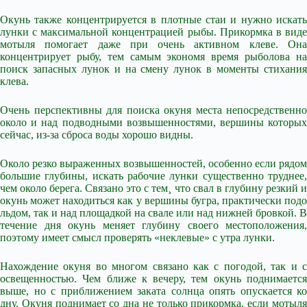
Окунь также концентрируется в плотные стаи и нужно искать
лунки с максимальной концентрацией рыбы. Прикормка в виде
мотыля помогает даже при очень активном клеве. Она
концентрирует рыбу, тем самым экономя время рыболова на
поиск запасных лунок и на смену лунок в моменты стихания
клева.
Очень перспективны для поиска окуня места непосредственно
около и над подводными возвышенностями, вершины которых
сейчас, из-за сброса воды хорошо видны.
Около резко выраженных возвышенностей, особенно если рядом
большие глубины, искать рабочие лунки существенно труднее,
чем около берега. Связано это с тем¸ что свал в глубину резкий и
окунь может находиться как у вершины бугра, практически подо
льдом, так и над площадкой на свале или над нижней бровкой. В
течение дня окунь меняет глубину своего местоположения,
поэтому имеет смысл проверять «неклевые» с утра лунки.
Нахождение окуня во многом связано как с погодой, так и с
освещенностью. Чем ближе к вечеру, тем окунь поднимается
выше, но с приближением заката солнца опять опускается ко
дну. Окуня поднимает со дна не только прикормка, если мотыля