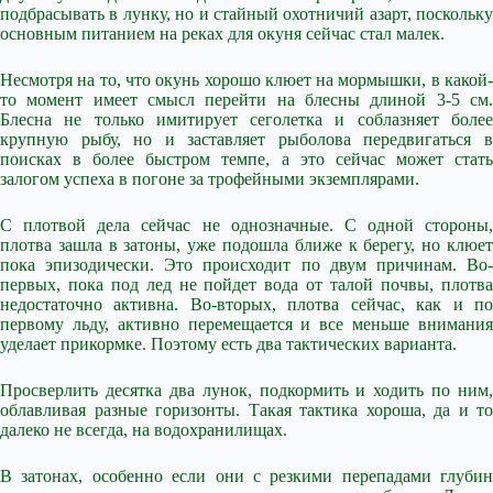
подбрасывать в лунку, но и стайный охотничий азарт, поскольку
основным питанием на реках для окуня сейчас стал малек.
Несмотря на то, что окунь хорошо клюет на мормышки, в какой-
то момент имеет смысл перейти на блесны длиной 3-5 см.
Блесна не только имитирует сеголетка и соблазняет более
крупную рыбу, но и заставляет рыболова передвигаться в
поисках в более быстром темпе, а это сейчас может стать
залогом успеха в погоне за трофейными экземплярами.
С плотвой дела сейчас не однозначные. С одной стороны,
плотва зашла в затоны, уже подошла ближе к берегу, но клюет
пока эпизодически. Это происходит по двум причинам. Во-
первых, пока под лед не пойдет вода от талой почвы, плотва
недостаточно активна. Во-вторых, плотва сейчас, как и по
первому льду, активно перемещается и все меньше внимания
уделает прикормке. Поэтому есть два тактических варианта.
Просверлить десятка два лунок, подкормить и ходить по ним,
облавливая разные горизонты. Такая тактика хороша, да и то
далеко не всегда, на водохранилищах.
В затонах, особенно если они с резкими перепадами глубин