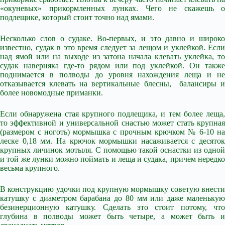
«окуневых» прикормленных лунках. Чего не скажешь о
подлещике, который стоит точно над ямами.
Несколько слов о судаке. Во-первых, и это давно и широко
известно, судак в это время следует за лещом и уклейкой. Если
над ямой или на выходе из затона начала клевать уклейка, то
судак наверняка где-то рядом или под уклейкой. Он также
поднимается в полводы до уровня нахождения леща и не
отказывается клевать на вертикальные блесны, балансиры и
более новомодные приманки.
Если обнаружена стая крупного подлещика, и тем более леща,
то эффективной и универсальной снастью может стать крупная
(размером с ноготь) мормышка с прочным крючком № 6-10 на
леске 0,18 мм. На крючок мормышки насаживается с десяток
крупных личинок мотыля. С помощью такой оснастки из одной
и той же лунки можно поймать и леща и судака, причем нередко
весьма крупного.
В конструкцию удочки под крупную мормышку советую внести
катушку с диаметром барабана до 80 мм или даже маленькую
безинерционную катушку. Сделать это стоит потому, что
глубина в полводы может быть четыре, а может быть и