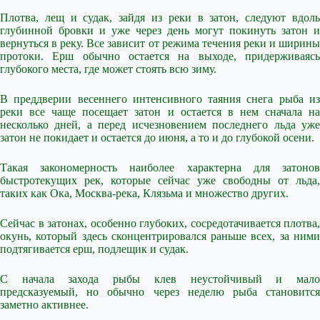
Плотва, лещ и судак, зайдя из реки в затон, следуют вдоль
глубинной бровки и уже через день могут покинуть затон и
вернуться в реку. Все зависит от режима течения реки и ширины
протоки. Ерш обычно остается на выходе, придерживаясь
глубокого места, где может стоять всю зиму.
В преддверии весеннего интенсивного таяния снега рыба из
реки все чаще посещает затон и остается в нем сначала на
несколько дней, а перед исчезновением последнего льда уже
затон не покидает и остается до июня, а то и до глубокой осени.
Такая закономерность наиболее характерна для затонов
быстротекущих рек, которые сейчас уже свободны от льда,
таких как Ока, Москва-река, Клязьма и множество других.
Сейчас в затонах, особенно глубоких, сосредотачивается плотва,
окунь, который здесь сконцентрировался раньше всех, за ними
подтягивается ерш, подлещик и судак.
С начала захода рыбы клев неустойчивый и мало
предсказуемый, но обычно через неделю рыба становится
заметно активнее.