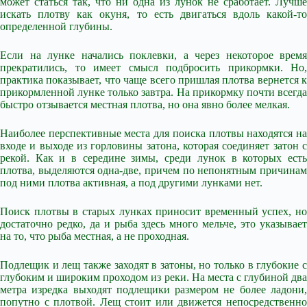
может статься так, что ни одна из лунок не сработает. Лучше
искать плотву как окуня, то есть двигаться вдоль какой-то
определенной глубины.
Если на лунке начались поклевки, а через некоторое время
прекратились, то имеет смысл подбросить прикормки. Но,
практика показывает, что чаще всего пришлая плотва вернется к
прикормленной лунке только завтра. На прикормку почти всегда
быстро отзывается местная плотва, но она явно более мелкая.
Наиболее перспективные места для поиска плотвы находятся на
входе и выходе из горловины затона, которая соединяет затон с
рекой. Как и в середине зимы, среди лунок в которых есть
плотва, выделяются одна-две, причем по непонятным причинам
под ними плотва активная, а под другими лунками нет.
Поиск плотвы в старых лунках приносит временный успех, но
достаточно редко, да и рыба здесь много мельче, это указывает
на то, что рыба местная, а не проходная.
Подлещик и лещ также заходят в затоны, но только в глубокие с
глубоким и широким проходом из реки. На места с глубиной два
метра изредка выходят подлещики размером не более ладони,
попутно с плотвой. Лещ стоит или движется непосредственно