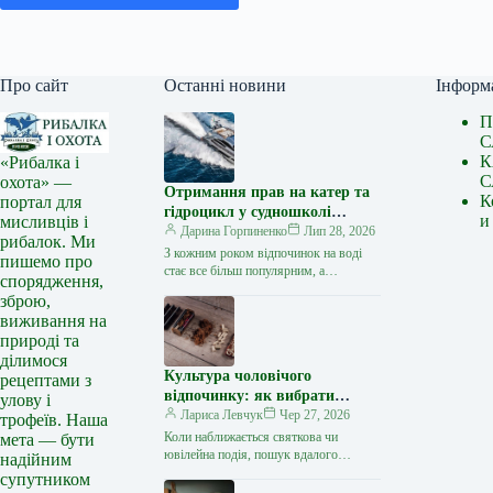
Про сайт
Останні новини
Інформ
П
С
К
«Рибалка і
С
охота» —
Отримання прав на катер та
К
портал для
гідроцикл у судношколі
и
мисливців і
«Либідь-А»: від теорії до
Дарина Горпиненко
Лип 28, 2026
рибалок. Ми
іспиту
З кожним роком відпочинок на воді
пишемо про
стає все більш популярним, а
спорядження,
керування катером, моторним човном
зброю,
чи гідроциклом відкриває нові
виживання на
горизонти…
природі та
ділимося
Культура чоловічого
рецептами з
відпочинку: як вибрати
улову і
стильний та корисний
Лариса Левчук
Чер 27, 2026
трофеїв. Наша
подарунок
Коли наближається святкова чи
мета — бути
ювілейна подія, пошук вдалого
надійним
презенту для колеги, друга або
супутником
близької людини нерідко