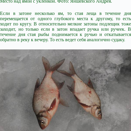
Место над ямой с уклейкой. Фото: Яншевского Андрея.
Если в затоне несколько ям, то стая леща в течение дня
перемещается от одного глубокого места к другому, то есть
ходит по кругу. В относительно мелкие затоны подлещик тоже
заходит, но только если в затон впадает ручка или ручеек. В
течение дня стая рыбы поднимается к ручью и откатывается
обратно в реку к вечеру. То есть ведет себя аналогично судаку.