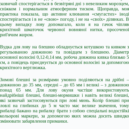
зазвичай спостерігається в безвітряні дні з невеликим морозцем,
сніжком і нормальним атмосферним тиском. Щоправда, моя
практика показала, що активне клювання «смугастих» іноді
спостерігається і в не «свою» погоду, і не на «своїх» ділянках. В
цьому випадку лову допомагало, коли я на гачок чіпляв
крихітний шматочок червоної вовняної нитки, просоченої
риб'ячим жиром.
Вудка для лову на блешню обладнується котушкою та кивком з
регульованою довжиною та повідцем з блешнею. Діаметр
основної волосіні 0,12-0,14 мм, робоча довжина кивка близько 5
см, а повідець приєднується до основної волосіні за допомогою
крихітного вертлюжка.
Зимові блешні за розмірами умовно поділяються на дрібні –
довжиною до 35 мм, середні – до 65 мм і великі – з довжиною
понад 65 мм. Для лову окуня частіше використовують
найдрібніші блешні, блешні-мормишки і навіть великі блешні,
які зазвичай застосовуються при лові минь. Колір блешні при
ловлі на глибинах до 5 м часто має велике значення, тому
рибалці бажано на рибалку брати з собою спеціальні водостійкі
кольорові маркери, за допомогою яких можна досить швидко
змінювати забарвлення приманки.