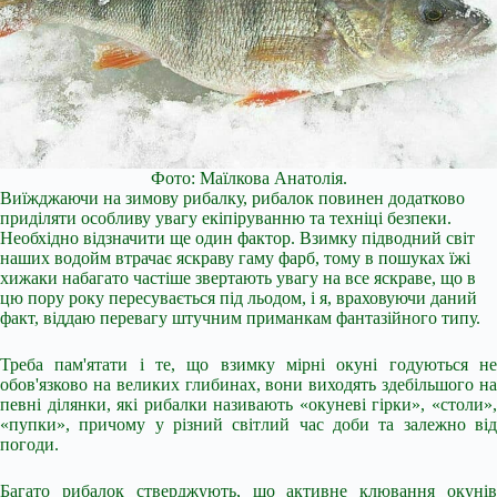
Фото: Маїлкова Анатолія.
Виїжджаючи на зимову рибалку, рибалок повинен додатково
приділяти особливу увагу екіпіруванню та техніці безпеки.
Необхідно відзначити ще один фактор. Взимку підводний світ
наших водойм втрачає яскраву гаму фарб, тому в пошуках їжі
хижаки набагато частіше звертають увагу на все яскраве, що в
цю пору року пересувається під льодом, і я, враховуючи даний
факт, віддаю перевагу штучним приманкам фантазійного типу.
Треба пам'ятати і те, що взимку мірні окуні годуються не
обов'язково на великих глибинах, вони виходять здебільшого на
певні ділянки, які рибалки називають «окуневі гірки», «столи»,
«пупки», причому у різний світлий час доби та залежно від
погоди.
Багато рибалок стверджують, що активне клювання окунів