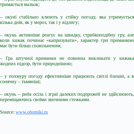
тримається мальок;
– окуні стабільно клюють у стійку погоду, яка утримується
кілька днів, як у мороз, так і у відлигу;
– окунь активніше реагує на швидку, стрибкоподібну гру, але
коли хижак починає «капризувати», характер гри приманкою
має бути більш сповільненим;
– Гра штучної приманки не повинна викликати у хижака
жодних підозр, бути природнішою;
– у похмуру погоду ефективніше працюють світлі блешні, а в
сонячну – тьмяніші;
– окунь – риба осіла і зграї далеких подорожей не здійснюють,
переміщаючись своїми звичними стежками.
Source:
www.ohotniki.ru