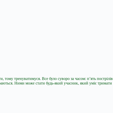
, тому тренуватимуся. Все було суворо за часом: п’ять пострілів
бираються. Ними може стати будь-який учасник, який уміє тримати