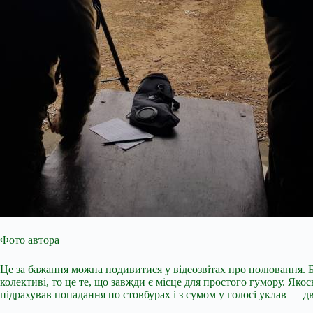
Фото автора
Це за бажання можна подивитися у відеозвітах про полювання. 
колективі, то це те, що завжди є місце для простого гумору. Як
підрахував попадання по стовбурах і з сумом у голосі уклав — д