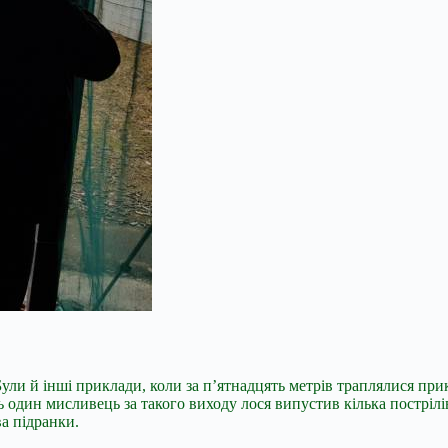
Були й інші приклади, коли за п’ятнадцять метрів траплялися п
ось один мисливець за такого виходу лося випустив кілька постр
ва підранки.