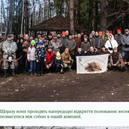
Щоразу вони проходять напередодні відкриття полювання: веснян
позмагатися між собою в нашій компанії.