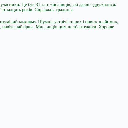
 учасники. Це був 31 зліт мисливців, які давно здружилися.
’ятнадцять років. Справжня традиція.
розумілий кожному. Шумні зустрічі старих і нових знайомих,
а, навіть найгірша. Мисливців цим не збентежити. Хороше