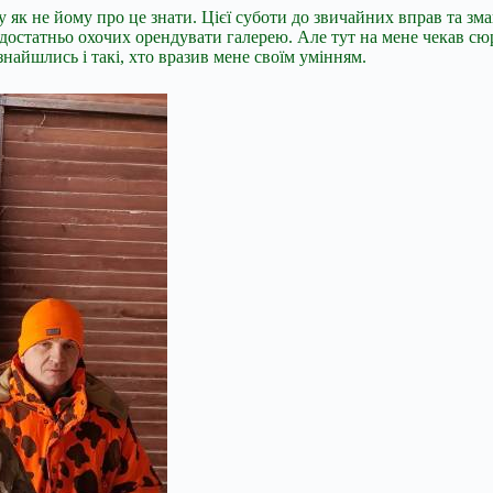
 як не йому про це знати. Цієї суботи до звичайних вправ та зма
достатньо охочих орендувати галерею. Але тут на мене чекав сюр
 знайшлись і такі, хто вразив мене своїм умінням.