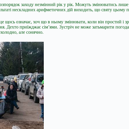
 Розпорядок заходу незмінний рік у рік. Можуть змінюватись лише
зультаті нескладних
арифметичних дій виходить, що святу цьому п
е щось означає, хоч що в ньому змінювати, коли він простий і з
ня. Дехто приїжджає сім’ями. Зустріч не може затьмарити погод
охолодно, але сонячно.