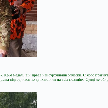
Крім медалі, він зірвав найбурхливіші оплески. Є чого прагнути
 Стрілка відводилася по дві хвилини на всіх позиціях. Судді не о