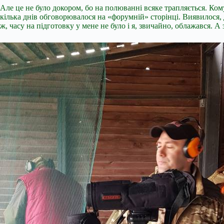
Але це не було докором, бо на полюванні всяке трапляється. Кому
кілька днів обговорювалося на «форумній» сторінці. Виявилося, 
ж, часу на підготовку у мене не було і я, звичайно, облажався. А