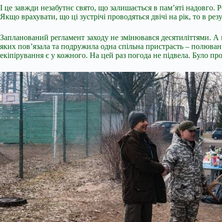
І це завжди незабутнє свято, що залишається в пам’яті надовго.
Якщо врахувати, що ці зустрічі проводяться двічі на рік, то в ре
Запланований регламент заходу не змінювався десятиліттями. А ц
яких пов’язала та подружила одна спільна пристрасть – полюван
екіпірування є у кожного. На цей раз погода не підвела. Було пр