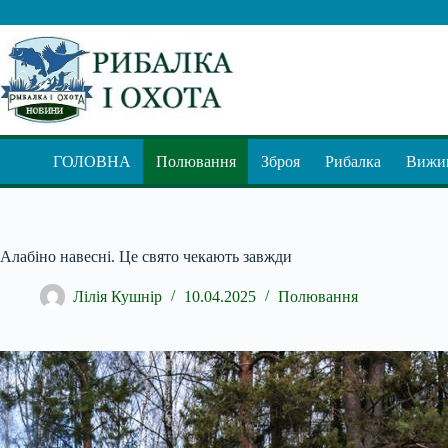
Перейти
до
вмісту
ГОЛОВНА
Полювання
Зброя
Рибалка
Вижив
Алабіно навесні. Це свято чекають завжди
Лілія Кушнір
10.04.2025
Полювання