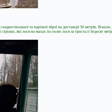
 гладкоствольної та нарізної зброї на дистанції 50 метрів. Власн
і стрілки, які лося на махах по полю лося за триста п’ятдесят мет