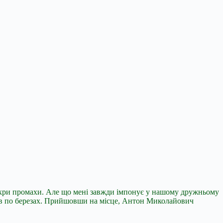
рикри промахи. Але що мені завжди імпонує у нашому дружньому
ілів по березах. Прийшовши на місце, Антон Миколайович