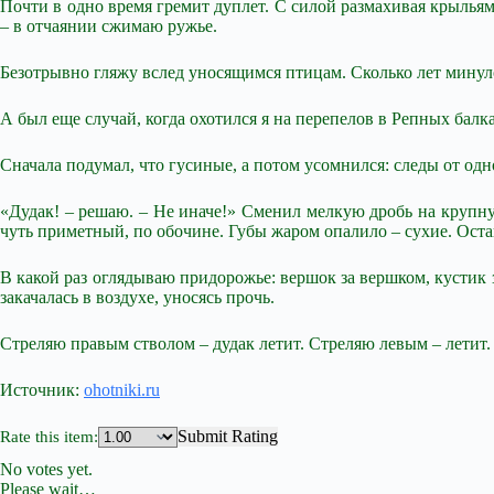
Почти в одно время гремит дуплет. С силой размахивая крыльям
– в отчаянии сжимаю ружье.
Безотрывно гляжу вслед уносящимся птицам. Сколько лет минуло 
А был еще случай, когда охотился я на перепелов в Репных бал
Сначала подумал, что гусиные, а потом усомнился: следы от одн
«Дудак! – решаю. – Не иначе!» Сменил мелкую дробь на крупную
чуть приметный, по обочине. Губы жаром опалило – сухие. Оста
В какой раз оглядываю придорожье: вершок за вершком, кустик з
закачалась в воздухе, уносясь прочь.
Стреляю правым стволом – дудак летит. Стреляю левым – летит. П
Источник:
ohotniki.ru
Submit Rating
Rate this item:
No votes yet.
Please wait…