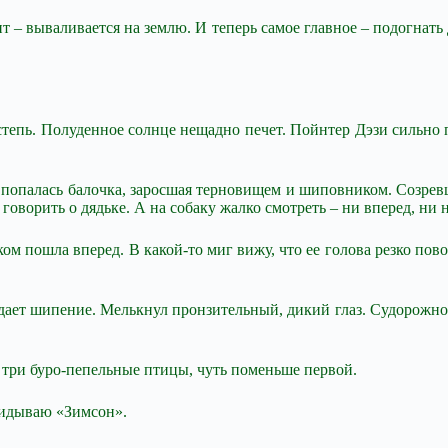
 – вываливается на землю. И теперь самое главное – подогнать 
тепь. Полуденное солнце нещадно печет. Пойнтер Дэзи сильно пр
 попалась балочка, заросшая терновищем и шиповником. Созревш
 говорить о дядьке. А на собаку жалко смотреть – ни вперед, ни 
м пошла вперед. В какой-то миг вижу, что ее голова резко пово
ает шипение. Мелькнул пронзительный, дикий глаз. Судорожно 
я три буро-пепельные птицы, чуть поменьше первой.
скидываю «Зимсон».