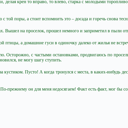
и, делая крен то вправо, то влево, старка с молодыми тороплив
с той поры, а стоит вспомнить это – досада и горечь снова тесн
ках. Вышел на проселок, прошел немного и заприметил в пыли о
ой птицы, а домашние гуси в одиночку далеко от жилья не встре
. Осторожно, с частыми остановками, продвигаюсь по проселку. 
новился, не могу шагу ступить.
а кустиком. Пусто! А когда тронулся с места, в каких-нибудь де
о-прежнему он для меня недосягаем! Факт есть факт, мог бы совр