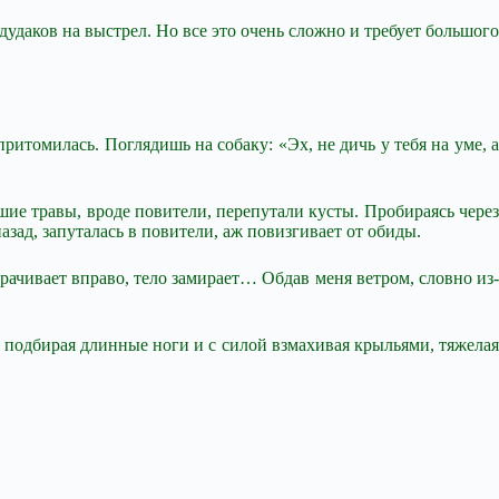
дудаков на выстрел. Но все это очень сложно и требует большого
итомилась. Поглядишь на собаку: «Эх, не дичь у тебя на уме, а
ие травы, вроде повители, перепутали кусты. Пробираясь через
назад, запуталась в повители, аж повизгивает от обиды.
рачивает вправо, тело замирает… Обдав меня ветром, словно из-
подбирая длинные ноги и с силой взмахивая крыльями, тяжелая