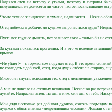
Надеялся отец на встречу с утками, поэтому и патроны бы
вслушивался: не донесется ли частое-частое посвистывание ост
Что-то темное завиднелось в тумане, надвигается… Неясно обозн
Отец побежал к добыче, но куда же запропастился дудак? Недвиж
Пусть все труднее дышать, пот заливает глаза – только бы не отс
За кустами показалась прогалина. И в это мгновенье затаивши
крылом.
«Не уйдет!» – с торжеством подумал отец. В это время сильный 
не совладать с добычей, отец, когда дудак отбежал в сторону, еще
Много лет спустя, вспоминая это, отец с неизменным уважением
А мне не повезло на степных великанов. Несколько раз встречал
думайте. Напрасная затея. Ты шаг к ним, они шаг от тебя. Наску
Мой дядя несколько раз добывал дудаков, охотясь подъездом 
дудаков с обязательным «недремлющим часовым». Лошади с телег