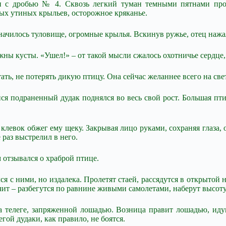
ли с дробью № 4. Сквозь легкий туман темными пятнами про
рых утиных крыльев, осторожное кряканье.
ачилось туловище, огромные крылья. Вскинув ружье, отец нажал 
ны кусты. «Ушел!» – от такой мысли сжалось охотничье сердце, 
тать, не потерять дикую птицу. Она сейчас желаннее всего на све
йся подраненный дудак поднялся во весь свой рост. Большая п
клевок обжег ему щеку. Закрывая лицо руками, сохраняя глаза, 
 раз выстрелил в него.
 отзывался о храброй птице.
ся с ними, но издалека. Пролетят стаей, рассядутся в открытой
чит – разбегутся по равнине живыми самолетами, наберут высоту 
на телеге, запряженной лошадью. Возница правит лошадью, ид
ой дудаки, как правило, не боятся.