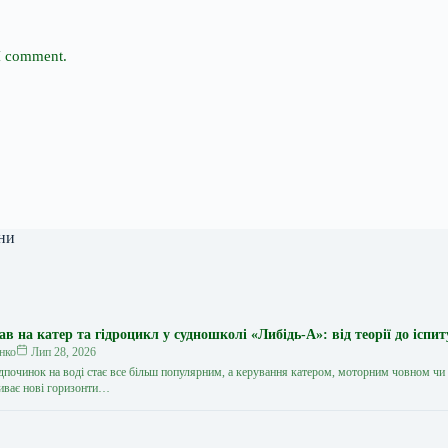
 I comment.
ни
 на катер та гідроцикл у судношколі «Либідь-А»: від теорії до іспит
нко
Лип 28, 2026
дпочинок на воді стає все більш популярним, а керування катером, моторним човном чи
иває нові горизонти…