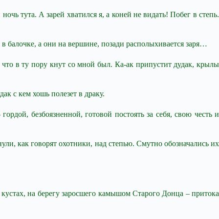
ночь тута. А зарей хватился я, а коней не видать! Побег в степь.
 в балочке, а они на вершине, позади располыхивается заря…
 что в ту пору кнут со мной был. Ка-ак припустит дудак, крылы
дак с кем хошь полезет в драку.
гордой, безбоязненной, готовой постоять за себя, свою честь и
нули, как говорят охотники, над степью. Смутно обозначались их
 кустах, на берегу заросшего камышом Старого Донца – притока