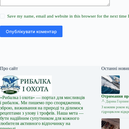
Save my name, email and website in this browser for the next time
Опублікувати коментар
Про сайт
Останні нови
Отримання прав
«Рибалка і охота» — портал для мисливців
Дарина Горпине
і рибалок. Ми пишемо про спорядження,
З кожним роком ві
зброю, виживання на природі та ділимося
гідроциклом відкр
рецептами з улову і трофеїв. Наша мета —
бути надійним супутником для кожного
любителя активного відпочинку на
природі.