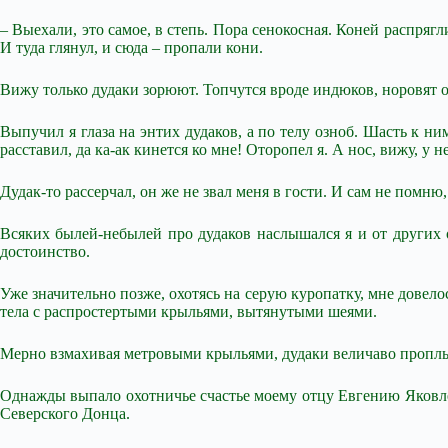
– Выехали, это самое, в степь. Пора сенокосная. Коней распрягли,
И туда глянул, и сюда – пропали кони.
Вижу только дудаки зорюют. Топчутся вроде индюков, норовят о
Выпучил я глаза на энтих дудаков, а по телу озноб. Шасть к ни
расставил, да ка-ак кинется ко мне! Оторопел я. А нос, вижу, у 
Дудак-то рассерчал, он же не звал меня в гости. И сам не помню,
Всяких былей-небылей про дудаков наслышался я и от других ох
достоинство.
Уже значительно позже, охотясь на серую куропатку, мне довело
тела с распростертыми крыльями, вытянутыми шеями.
Мерно взмахивая метровыми крыльями, дудаки величаво проплы
Однажды выпало охотничье счастье моему отцу Евгению Яковлев
Северского Донца.