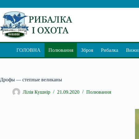
Перейти
до
вмісту
ГОЛОВНА
Полювання
Зброя
Рибалка
Вижив
Дрофы — степные великаны
Лілія Кушнір
21.09.2020
Полювання