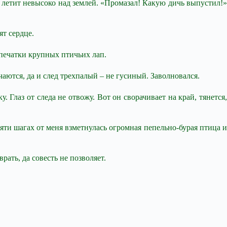
о летит невысоко над землей. «Промазал! Какую дичь выпустил!»
ят сердце.
тпечатки крупных птичьих лап.
чаются, да и след трехпалый – не гусиный. Заволновался.
Глаз от следа не отвожу. Вот он сворачивает на край, тянется,
сяти шагах от меня взметнулась огромная пепельно-бурая птица и
ать, да совесть не позволяет.