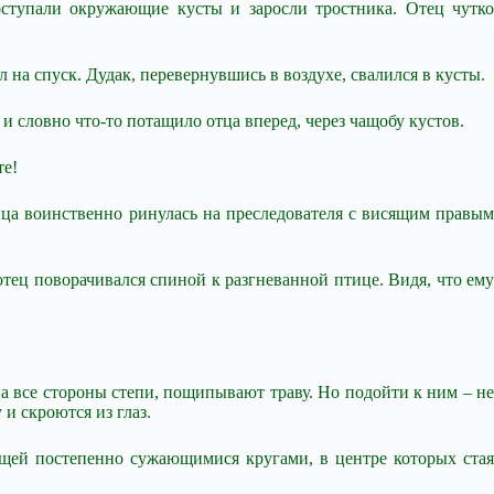
ступали окружающие кусты и заросли тростника. Отец чутко
на спуск. Дудак, перевернувшись в воздухе, свалился в кусты.
и словно что-то потащило отца вперед, через чащобу кустов.
те!
тица воинственно ринулась на преследователя с висящим правым
отец поворачивался спиной к разгневанной птице. Видя, что ему
 на все стороны степи, пощипывают траву. Но подойти к ним – не
и скроются из глаз.
ущей постепенно сужающимися кругами, в центре которых стая