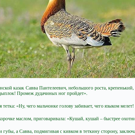
нской казак Савва Пантелеевич, небольшого роста, крепенький
о цыплок! Промеж дудачиных ног
пройдет».
тетка: «Ну, чего мальчонке голову забивает, чего языком мелет!
орочке маслом, приговаривала: «Кушай, кушай – быстрее охотн
 губы, а Савва, подмигивая с кивком в теткину сторону, заключ