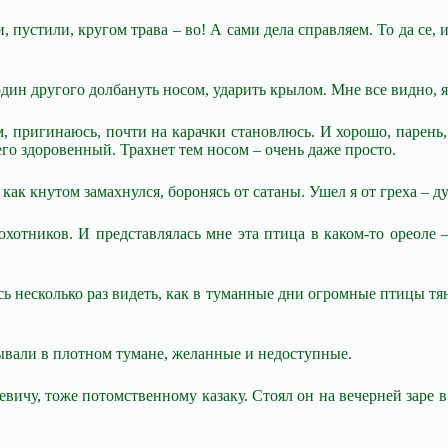
 пустили, кругом трава – во! А сами дела справляем. То да се, и 
дин другого долбануть носом, ударить крылом. Мне все видно, я
м, пригинаюсь, почти на карачки становлюсь. И хорошо, парень,
него здоровенный. Трахнет тем носом – очень даже просто.
 как кнутом замахнулся, боронясь от сатаны. Ушел я от греха – ду
отников. И представлялась мне эта птица в каком-то ореоле – 
сь несколько раз видеть, как в туманные дни огромные птицы тя
вали в плотном тумане, желанные и недоступные.
ичу, тоже потомственному казаку. Стоял он на вечерней заре в