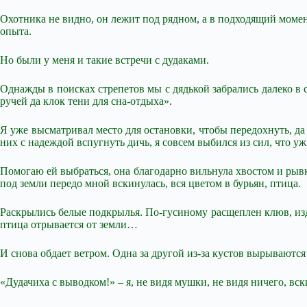
Охотника не видно, он лежит под рядном, а в подходящий момент
опыта.
Но были у меня и такие встречи с дудаками.
Однажды в поисках стрепетов мы с дядькой забрались далеко в с
ручей да клок тени для сна-отдыха».
Я уже высматривал место для остановки, чтобы передохнуть, да
них с надеждой вспугнуть дичь, я совсем выбился из сил, что уж
Помогаю ей выбраться, она благодарно вильнула хвостом и рывко
под земли передо мной вскинулась, вся цветом в бурьян, птица.
Раскрылись белые подкрылья. По-гусиному расщеплен клюв, изд
птица отрывается от земли…
И снова обдает ветром. Одна за другой из-за кустов вырываютс
«Дудачиха с выводком!» – я, не видя мушки, не видя ничего, в