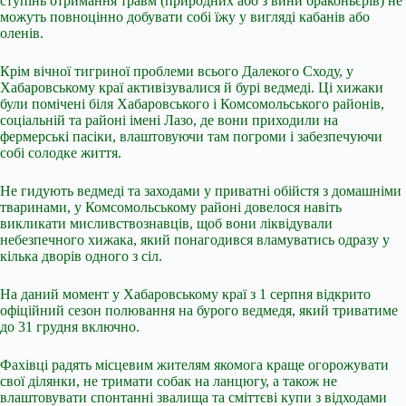
ступінь отримання травм (природних або з вини браконьєрів) не
можуть повноцінно добувати собі їжу у вигляді кабанів або
оленів.
Крім вічної тигриної проблеми всього Далекого Сходу, у
Хабаровському краї активізувалися й бурі ведмеді. Ці хижаки
були помічені біля Хабаровського і Комсомольського районів,
соціальній та районі імені Лазо, де вони приходили на
фермерські пасіки, влаштовуючи там погроми і забезпечуючи
собі солодке життя.
Не гидують ведмеді та заходами у приватні обійстя з домашніми
тваринами, у Комсомольському районі довелося навіть
викликати мисливствознавців, щоб вони ліквідували
небезпечного хижака, який понагодився вламуватись одразу у
кілька дворів одного з сіл.
На даний момент у Хабаровському краї з 1 серпня відкрито
офіційний сезон полювання на бурого ведмедя, який триватиме
до 31 грудня включно.
Фахівці радять місцевим жителям якомога краще огорожувати
свої ділянки, не тримати собак на ланцюгу, а також не
влаштовувати спонтанні звалища та сміттєві купи з відходами