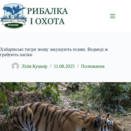
Перейти
до
вмісту
Хабарівські тигри знову закушують псами. Ведмеді ж
грабують пасіки
Лілія Кушнір
11.08.2025
Полювання