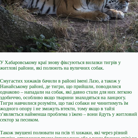
У Хабаровському краї знову фіксуються вилазки тигрів у
житлові райони, які полюють на вуличних собак.
Смугастих хижаків бачили в районі імені Лазо, а також у
Нанайському районі, де тигри, що прийшли, поводилися
однаково – нападали на собак, які давно стали для них легкою
здобиччю, особливо якщо тварини знаходяться на ланцюгу.
Тигри навчилися розуміти, що такі собаки не чинитимуть їм
жодного опору і не зможуть втекти, тому якщо в тайзі
з’являється найменша проблема з їжею – вони йдуть у
житловий
сектор за песиком.
Також змушені полювати на псів ті хижаки, які через різний