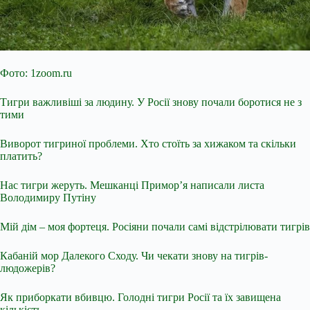
Фото: 1zoom.ru
Тигри важливіші за людину. У Росії знову почали боротися не з
тими
Виворот тигриної проблеми. Хто стоїть за хижаком та скільки
платить?
Нас тигри жеруть. Мешканці Примор’я написали листа
Володимиру Путіну
Мій дім – моя фортеця. Росіяни почали самі відстрілювати тигрів
Кабаній мор Далекого Сходу. Чи чекати знову на тигрів-
людожерів?
Як приборкати вбивцю. Голодні тигри Росії та їх завищена
кількість