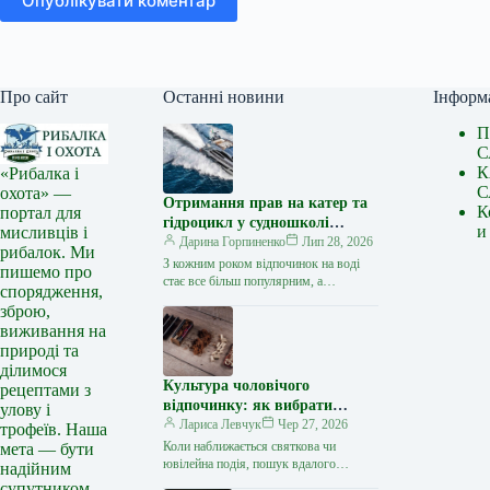
Опублікувати коментар
Про сайт
Останні новини
Інформ
П
С
К
«Рибалка і
С
охота» —
Отримання прав на катер та
К
портал для
гідроцикл у судношколі
и
мисливців і
«Либідь-А»: від теорії до
Дарина Горпиненко
Лип 28, 2026
рибалок. Ми
іспиту
З кожним роком відпочинок на воді
пишемо про
стає все більш популярним, а
спорядження,
керування катером, моторним човном
зброю,
чи гідроциклом відкриває нові
виживання на
горизонти…
природі та
ділимося
Культура чоловічого
рецептами з
відпочинку: як вибрати
улову і
стильний та корисний
Лариса Левчук
Чер 27, 2026
трофеїв. Наша
подарунок
Коли наближається святкова чи
мета — бути
ювілейна подія, пошук вдалого
надійним
презенту для колеги, друга або
супутником