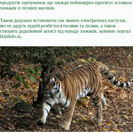
продуктів харчування, що завжди неймовірно притягує всіляких
хижаків із лісових масивів.
Також доцільно встановити так званих електричних пастухів,
які не дадуть худобі розбігтися полями та лісами, а також
створять додатковий захист від нападу хижаків, зазначає портал
HabInfo.ru.