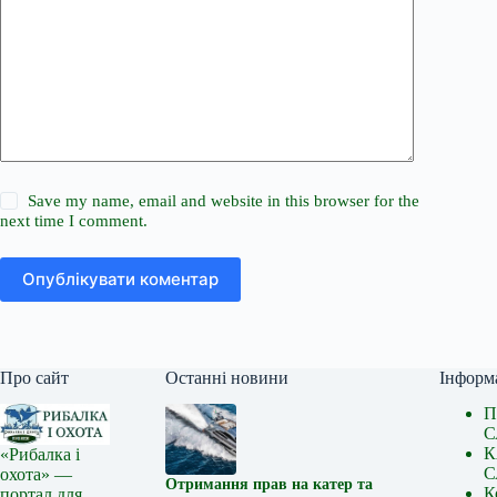
Save my name, email and website in this browser for the
next time I comment.
Опублікувати коментар
Про сайт
Останні новини
Інформ
П
С
К
«Рибалка і
С
охота» —
Отримання прав на катер та
К
портал для