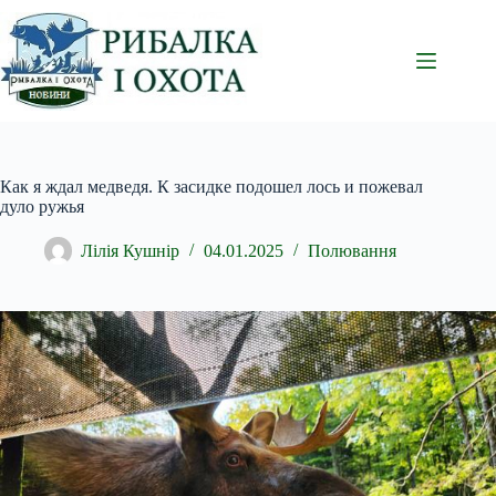
Перейти
до
вмісту
Как я ждал медведя. К засидке подошел лось и пожевал
дуло ружья
Лілія Кушнір
04.01.2025
Полювання