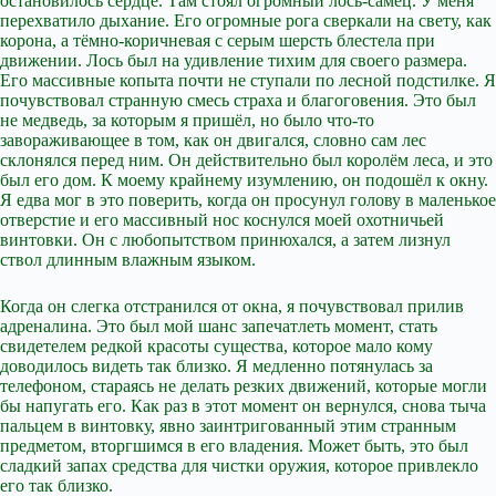
остановилось сердце. Там стоял огромный лось-самец. У меня
перехватило дыхание. Его огромные рога сверкали на свету, как
корона, а тёмно-коричневая с серым шерсть блестела при
движении. Лось был на удивление тихим для своего размера.
Его массивные копыта почти не ступали по лесной подстилке. Я
почувствовал странную смесь страха и благоговения. Это был
не медведь, за которым я пришёл, но было что-то
завораживающее в том, как он двигался, словно сам лес
склонялся перед ним. Он действительно был королём леса, и это
был его дом. К моему крайнему изумлению, он подошёл к окну.
Я едва мог в это поверить, когда он просунул голову в маленькое
отверстие и его массивный нос коснулся моей охотничьей
винтовки. Он с любопытством принюхался, а затем лизнул
ствол длинным влажным языком.
Когда он слегка отстранился от окна, я почувствовал прилив
адреналина. Это был мой шанс запечатлеть момент, стать
свидетелем редкой красоты существа, которое мало кому
доводилось видеть так близко. Я медленно потянулась за
телефоном, стараясь не делать резких движений, которые могли
бы напугать его. Как раз в этот момент он вернулся, снова тыча
пальцем в винтовку, явно заинтригованный этим странным
предметом, вторгшимся в его владения. Может быть, это был
сладкий запах средства для чистки оружия, которое привлекло
его так близко.