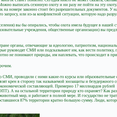
 Можно выписать сезонную охоту и ни разу не пойти на эту охоту
к на номере законно стоит без разрешительных документов. У н
о запросу, или из-за конфликтной ситуации, которую надо разр
селения) вы бы опирались, чтобы охота имела будущее в нашей с
разовательные учреждения, общественные организации) вы предло
стране органы, отвечающие за идеологию, патриотизм, национал
орые руководят СМИ или подсказывают им, как вести политику, 
ютно не понимают природы, им наплевать, что происходит в при
рочим.
со СМИ, проводили с ними какие-то курсы или образовательные
 взят крен в сторону так называемой зоозащиты и безудержного 
-экономической составляющей. Примерно 17 миллиардов рублей 
Т). А на остальной территории природу кто охраняет? Как раз 
, животный мир, и работают в полной мере. И государство не тр
 оставшиеся 87% территории кратно большую сумму. Люди, котор