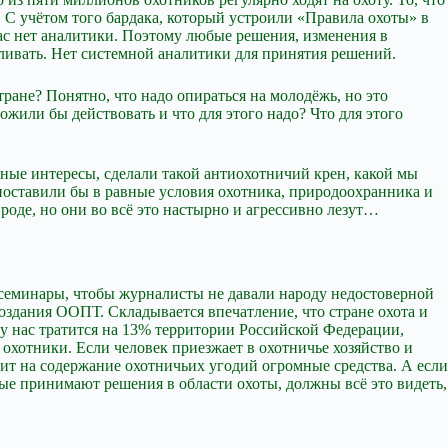
. С учётом того бардака, который устроили «Правила охоты» в
ас нет аналитики. Поэтому любые решения, изменения в
уливать. Нет системной аналитики для принятия решений.
тране? Понятно, что надо опираться на молодёжь, но это
жили бы действовать и что для этого надо? Что для этого
ьные интересы, сделали такой антиохотничий крен, какой мы
поставили бы в равные условия охотника, природоохранника и
роде, но они во всё это настырно и агрессивно лезут…
 семинары, чтобы журналисты не давали народу недостоверной
создания ООПТ. Складывается впечатление, что стране охота и
у нас тратится на 13% территории Российской Федерации,
охотники. Если человек приезжает в охотничье хозяйство и
атит на содержание охотничьих угодий огромные средства. А если
ые принимают решения в области охоты, должны всё это видеть,