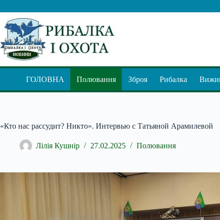
Перейти
до
вмісту
ГОЛОВНА
Полювання
Зброя
Рибалка
Вижив
«Кто нас рассудит? Никто». Интервью с Татьяной Арамилевой
Лілія Кушнір
27.02.2025
Полювання