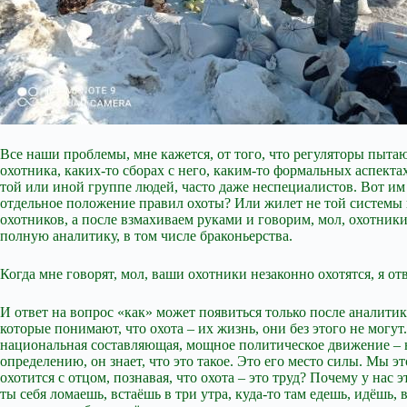
Все наши проблемы, мне кажется, от того, что регуляторы пыта
охотника, каких-то сборах с него, каким-то формальных аспект
той или иной группе людей, часто даже неспециалистов. Вот им
отдельное положение правил охоты? Или жилет не той системы на
охотников, а после взмахиваем руками и говорим, мол, охотники
полную аналитику, в том числе браконьерства.
Когда мне говорят, мол, ваши охотники незаконно охотятся, я от
И ответ на вопрос «как» может появиться только после аналити
которые понимают, что охота – их жизнь, они без этого не мог
национальная составляющая, мощное политическое движение – н
определению, он знает, что это такое. Это его место силы. Мы 
охотится с отцом, познавая, что охота – это труд? Почему у нас 
ты себя ломаешь, встаёшь в три утра, куда-то там едешь, идёшь