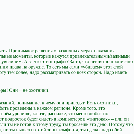
ясать. Принимают решения о различных мерах наказания
отдельные моменты, которые кажутся привлекательными/важными
 увеличим. А за что эти штрафы? За то, что невнятно прописано
ним права на оружие. То есть мы сами «убиваем» этот слой
у тем более, надо рассматривать со всех сторон. Надо иметь
еры! Они – не охотники!
азаний, понимание, к чему они приводят. Есть охотники,
быть проведены в каждом регионе. Кроме того, это
воём урочище, ключе, распадке, это место любит по
от подросток будет сидеть в компьютере в «тиктоках» – или он
сли ты не готов к этому труду, ты бросаешь это дело. Потому что
и, но ты вышел из этой зоны комфорта, ты сделал над собой