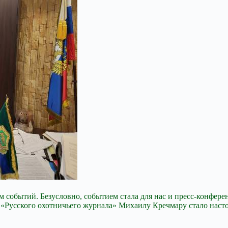
м событий. Безусловно, событием стала для нас и пресс-конфе
у «Русского охотничьего журнала» Михаилу Кречмару стало наст