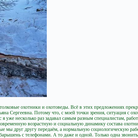
олковые охотники и охотоведы. Всё в этих предложениях прекрас
ьяна Сергеевна. Потому что, с моей точки зрения, ситуация с охо
прос я уже несколько раз задавал самым разным специалистам, р
 современную возрастную и социальную динамику состава охотни
рые мы друг другу передаём, а нормальную социологическую рабо
барышень с телефонами. А то даже и одной. Только одна звонить