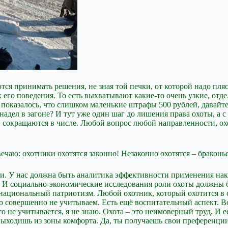
ются принимать решения, не зная той печки, от которой надо пл
ах его поведения. То есть выхватывают какие-то очень узкие, 
 показалось, что слишком маленькие штрафы 500 рублей, давайте
дел в загоне? И тут уже один шаг до лишения права охоты, а с 
 сокращаются в числе. Любой вопрос любой направленности, охот
вечаю: охотники охотятся законно! Незаконно охотятся – браконь
ки. У нас должна быть аналитика эффективности применения нак
ут. И социально-экономические исследования роли охоты должны 
ациональный патриотизм. Любой охотник, который охотится в с
это совершенно не учитываем. Есть ещё воспитательный аспект. В
это не учитывается, я не знаю. Охота – это неимоверный труд. И е
, выходишь из зоны комфорта. Да, ты получаешь свои преференци