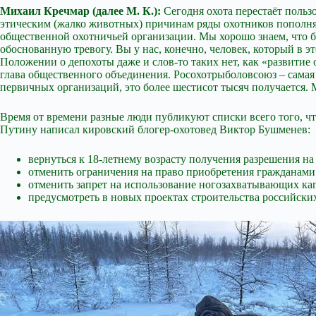
Михаил Кречмар (далее М. К.):
Сегодня охота перестаёт польз
этическим (жалко животных) причинам ряды охотников пополняю
общественной охотничьей организации. Мы хорошо знаем, что б
обоснованную тревогу. Вы у нас, конечно, человек, который в э
Положении о депохоты даже и слов-то таких нет, как «развитие 
глава общественного объединения. Росохотрыболовсоюз – самая к
первичных организаций, это более шестисот тысяч получается.
Время от времени разные люди публикуют списки всего того, ч
Путину написал кировский блогер-охотовед Виктор Бушменев:
вернуться к 18-летнему возрасту получения разрешения н
отменить ограничения на право приобретения гражданами 
отменить запрет на использование ногозахватывающих ка
предусмотреть в новых проектах строительства российски