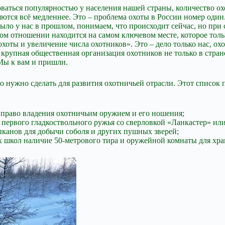
оваться популярностью у населения нашей страны, количество о
тся всё медленнее. Это – проблема охоты в России номер один.
ыло у нас в прошлом, понимаем, что происходит сейчас, но при
том отношении находится на самом ключевом месте, которое тольк
охоты и увеличение числа охотников». Это – дело только нас, о
рупная общественная организация охотников не только в стране,
 Мы к вам и пришли.
то нужно сделать для развития охотничьей отрасли. Этот спис
а право владения охотничьим оружием и его ношения;
первого гладкоствольного ружья со сверловкой «Ланкастер» или
пканов для добычи соболя и других пушных зверей;
х школ наличие 50-метрового тира и оружейной комнаты для хра