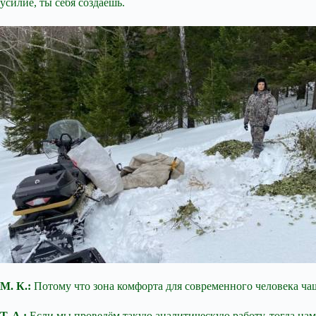
усилие, ты себя создаёшь.
М. К.:
Потому что зона комфорта для современного человека ча
Т. А.:
Если мы проведём такую аналитическую работу, тогда нам м