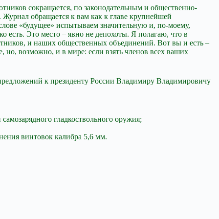
хотников
сокращается, по законодательным и общественно-
 Журнал обращается к вам как к главе крупнейшей
 слове «будущее» испытываем значительную и, по-моему,
о есть. Это место – явно не депохоты. Я полагаю, что в
хотников, и наших общественных объединений. Вот вы и есть –
 но, возможно, и в мире: если взять членов всех ваших
ок предложений к президенту России Владимиру Владимировичу
 самозарядного гладкоствольного оружия;
нения винтовок калибра 5,6 мм.