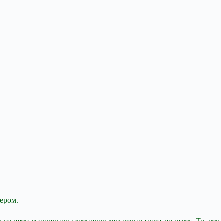
ером.
 из пяти миллионов охотников регулярно ходят на охоту. То, что