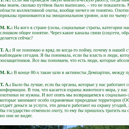
мы знаем, сколько путёвок было выписано, – это не показатель.
области коллективной охоты, вообще ничего не понятно. Охотни
приказы принимаются на эмоциональном уровне, или по чьему-т
М. К.:
На кого в стране (силы, социальные страты, категории на
слишком общее понятие. Через какие каналы связи (соцсети, об
делается сейчас?
Т. А.:
Я не понимаю и вряд ли когда-то пойму, почему в нашей 
наблюдаем сегодня. Я бы понимала, если бы власть и люди, кот
зоозащитников. Все мы понимаем, что есть люди, которые абсол
М. К.:
В конце 80-х такие шли в активисты Демпартии, между п
Т. А.:
Было бы лучше, если бы органы, которые у нас работают 
информации. В том, что касается охраны животного мира, у нас
охотники не нужны. И вот опять мы возвращаемся к социально
которые занимают особо охраняемые природные территории (ООП
отдаёт деньги за услуги, эти деньги работают на охрану угодий
бы государство отменило охоту, то ему бы пришлось тратить на
но они не видят.