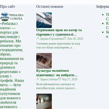
Про сайт
Останні новини
Інформ
П
С
К
«Рибалка і
С
охота» —
Отримання прав на катер та
К
портал для
гідроцикл у судношколі
и
мисливців і
«Либідь-А»: від теорії до
Дарина Горпиненко
Лип 28, 2026
рибалок. Ми
іспиту
З кожним роком відпочинок на воді
пишемо про
стає все більш популярним, а
спорядження,
керування катером, моторним човном
зброю,
чи гідроциклом відкриває нові
виживання на
горизонти…
природі та
ділимося
Культура чоловічого
рецептами з
відпочинку: як вибрати
улову і
стильний та корисний
Лариса Левчук
Чер 27, 2026
трофеїв. Наша
подарунок
Коли наближається святкова чи
мета — бути
ювілейна подія, пошук вдалого
надійним
презенту для колеги, друга або
супутником
близької людини нерідко
для кожного
перетворюється на складне завдання.
любителя
…
активного