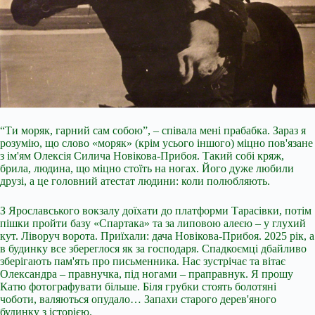
“Ти моряк, гарний сам собою”, – співала мені прабабка. Зараз я
розумію, що слово «моряк» (крім усього іншого) міцно пов'язане
з ім'ям Олексія Силича Новікова-Прибоя. Такий собі кряж,
брила, людина, що міцно стоїть на ногах. Його дуже любили
друзі, а це головний атестат людини: коли полюбляють.
З Ярославського вокзалу доїхати до платформи Тарасівки, потім
пішки пройти базу «Спартака» та за липовою алеєю – у глухий
кут. Ліворуч ворота. Приїхали: дача Новікова-Прибоя. 2025 рік, а
в будинку все збереглося як за господаря. Спадкоємці дбайливо
зберігають пам'ять про письменника. Нас зустрічає та вітає
Олександра – правнучка, під ногами – праправнук. Я прошу
Катю фотографувати більше. Біля грубки стоять болотяні
чоботи, валяються опудало… Запахи старого дерев'яного
будинку з історією.