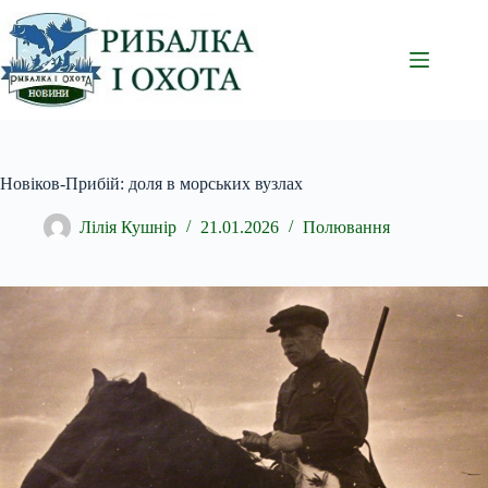
Перейти
до
вмісту
Новіков-Прибій: доля в морських вузлах
Лілія Кушнір
21.01.2026
Полювання