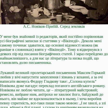
А.С. Новіков-Прибій. Серед земляків
У мене був знайомий із редакторів, який постійно порівнював
усі біографічні записки зі статтями у «Вікіпедії». Деколи мені
самому починає здаватися, що основні відомості можна (як
раніше в словниках) взяти у «Вікіпедії». Тому я відвернувся з
деяких пір від писання біографічних статей. І зараз перейдемо до
найважливішого, а для нас це література та низка подій, що
становлять долю письменника.
Лукавий великий пролетарський письменник Максим Горький
любив у вічі напустити захоплення і зізнань у коханні, а за очі
написати якомусь Федору Гладкову таке: „Солона купель“
Новікова дуже нагадує переклад поганого англійського роману.
Новікова не люблю читати, це – літературний майстровий;
ремесло, вибране ним, анітрохи не хвилює його, байдужий до
нього, він майже не вдосконалюється в ньому, і хоча виробив
певну спритність, все-таки пише такою мовою: „І не хвилі, а злі
духи, вбрані в білі плащі, з гулом та шипінням вкочувалися на