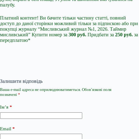
палубу.
Платний контент! Ви бачите тільки частину статті, повний
доступ до даної сторінки можливий тільки за підпискою або при
покупці журналу “Мисливський журнал №1, 2026. Таймир
мисливський” Купити номер за
300 руб.
Придбати за
250 руб.
за
передплатою*
Залишити відповідь
Ваша e-mail адреса не оприлюднюватиметься.
Обов’язкові поля
позначені
*
Ім’я
*
Email
*