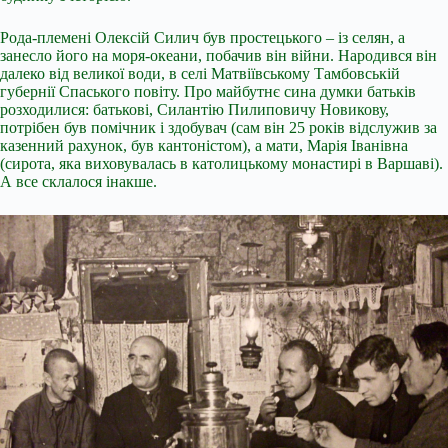
Рода-племені Олексій Силич був простецького – із селян, а
занесло його на моря-океани, побачив він війни. Народився він
далеко від великої води, в селі Матвіївському Тамбовській
губернії Спаського повіту. Про майбутнє сина думки батьків
розходилися: батькові, Силантію Пилиповичу Новикову,
потрібен був помічник і здобувач (сам він 25 років відслужив за
казенний рахунок, був кантоністом), а мати, Марія Іванівна
(сирота, яка виховувалась в католицькому монастирі в Варшаві).
А все склалося інакше.