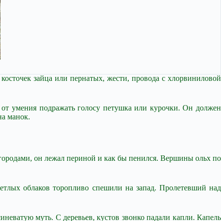
косточек зайца или пернатых, жести, провода с хлорвиниловой
 от умения подражать голосу петушка или курочки. Он должен
на манок.
городами, он лежал периной и как бы пенился. Вершины ольх по
светлых облаков торопливо спешили на запад. Пролетевший над
неватую муть. С деревьев, кустов звонко падали капли. Капель