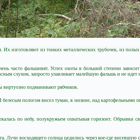
 Их изготовляют из тонких металлических трубочек, из полых 
ень часто фальшивят. Успех охоты в большой степени зависит
асным слухом, запросто улавливает малейшую фальшь и не идет 
 виртуозно подманивают рябчиков.
П белесым пологом висел туман, в низине, над картофельными о
текалась по небу, полукружьем охватывая горизонт. Обрывки 
. Лучи восходящего солнца цедились через кое-где висевшую си