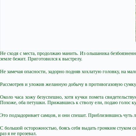
Не сходя с места, продолжаю манить. Из ольшаника безбоязненн
земле бежит. Приготовился к выстрелу.
Не замечая опасности, задорно подняв хохлатую головку, на м
Рассмотрев и уложив желанную добычу в противогазовую сумку, 
Около часа хожу безуспешно, хотя кучки помета свидетельству
Похоже, оба петушки. Прижавшись к стволу ели, подаю голос к
Это подзадоривает самцов, и они спешат. Приблизившись чуть ли
С большой осторожностью, боясь себя выдать громким стуком се
раз я не прозевал.