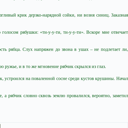
изгливый крик дерзко-нарядной сойки, ни возня синиц. Заказная
олосом рябушки: «ти-у-у-ти, ти-у-у-ти». Вскоре мне отвечает
сть рябца. Слух напряжен до звона в ушах – не подлетает ли,
 ружье, и в то же мгновение рябчик скрылся из глаз.
ик, устроился на поваленной сосне среди кустов крушины. Начал
 а рябчик словно сквозь землю провалился, вероятно, заметил