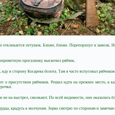
о откликается петушок. Ближе, ближе. Перепорхнул и замолк. Не
алоприметную прогалинку выскочил рябчик.
иду в сторону Косарева болота. Там я часто вспугивал рябчиков
ют о присутствии рябчиков. Решил идти на прежнее место, к к
урочки.
 не на выстрел, смолкают. По всей видимости, они оказались бли
рдца, крадусь к молчунам. Зорко смотрю по сторонам и замечаю