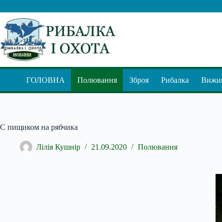
Перейти
до
вмісту
ГОЛОВНА
Полювання
Зброя
Рибалка
Вижив
С пищиком на рябчика
Лілія Кушнір
21.09.2020
Полювання