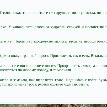
 Стояла такая тишина, что ее не нарушали ни стук дятла, ни в
ке. У канавы затаиваюсь за кудрявой елочкой и посвистываю г
него нет. Терпеливо продолжаю манить, злясь на необщительно
ерезы вижу странный нарост. Пригляделся, так и есть. Вскидываю
а: «не спе-е-ши-и, не спе-е-ши-и». Продравшись сквозь малинн
шептаться по любому поводу, и те молчали.
ево и замечаю, как шевелится трава. Поднимаю с колен ружье,
 только исчезнет роса, рябчик охотнее ходит по земле.