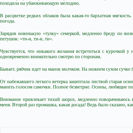
походила на убаюкивающую мелодию.
В расцветке редких облаков была какая-то бархатная мягкость.
погода.
Зарядив новенькую «тулку» семеркой, медленно бреду по визир
петушок: «ти-и, ти-и, ти».
Чувствуется, что никакого желания встретиться с курочкой у 
одновременно внимательно смотрю по сторонам.
Бывает, рябчик идет на манок молчком. На нижнем сухом сучке б
От набежавшего легкого ветерка зашептала листвой старая осин
манить голосом самочки. Полное безветрие. Осины, любящие по
Внимание привлекает тихий шорох, медленно поворачиваюсь вл
меня. Второй раз промашка, какая досада! Ведь было сказано, как