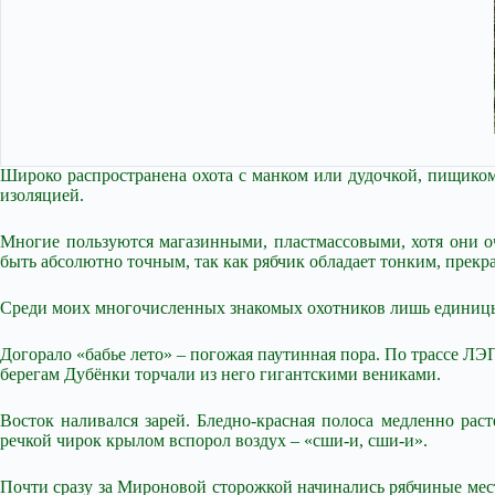
Широко распространена охота с манком или дудочкой, пищиком.
изоляцией.
Многие пользуются магазинными, пластмассовыми, хотя они оч
быть абсолютно точным, так как рябчик обладает тонким, прекр
Среди моих многочисленных знакомых охотников лишь единицы
Догорало «бабье лето» – погожая паутинная пора. По трассе ЛЭ
берегам Дубёнки торчали из него гигантскими вениками.
Восток наливался зарей. Бледно-красная полоса медленно рас
речкой чирок крылом вспорол воздух – «сши-и, сши-и».
Почти сразу за Мироновой сторожкой начинались рябчиные места