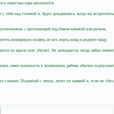
 его тяжестью едва шелохнется.
т у тебя над головой и, будто дождавшись, когда вы встретитесь
брусничником, с протекающей под боком канавой или ручьем.
ететь неширокую поляну, ан нет, верть назад в родную чащу.
ается на крыло или убегает. Не дожидается, когда лайка начнет
жизни, имея склонность к затаиванию, рябчик обычно подпускает
го слышит. Поднятый с земли, летит по прямой и, если не сбит,