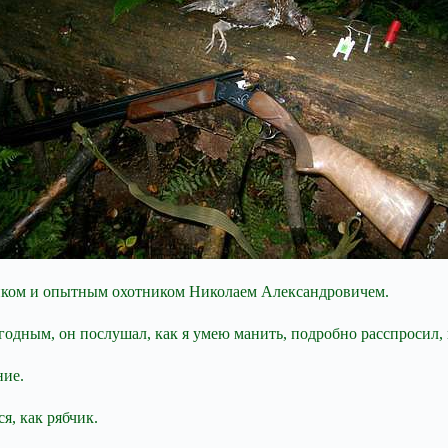
ником и опытным охотником Николаем Александровичем.
годным, он послушал, как я умею манить, подробно расспросил, 
ние.
я, как рябчик.