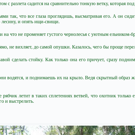
том с разлета садится на сравнительно тонкую ветку, которая под
ьями так, что все глаза проглядишь, высматривая его. А он сиди
 лесину, и опять ищи-свищи.
Ни на что не променяет густого чернолесья с уютным ельником-
о, не вихляет, до самой опушки. Казалось, чего бы проще перел
авой сделать стойку. Как только она его причует, сразу подним
 они водятся, и поднимаешь их на крыло. Ведя скрытный образ 
рябчик летит в таких сплетениях ветвей, что охотник только е
го и выстрелить.