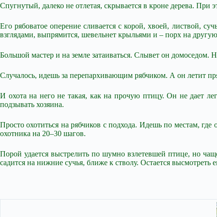
Спугнутый, далеко не отлетая, скрывается в кроне дерева. При э
Его рябоватое оперение сливается с корой, хвоей, листвой, суч
взглядами, выпрямится, шевельнет крыльями и – порх на другую
Большой мастер и на земле затаиваться. Слывет он домоседом. 
Случалось, идешь за перепархивающим рябчиком. А он летит прям
И охота на него не такая, как на прочую птицу. Он не дает лег
подзывать хозяина.
Просто охотиться на рябчиков с подхода. Идешь по местам, где
охотника на 20–30 шагов.
Порой удается выстрелить по шумно взлетевшей птице, но чаще 
садится на нижние сучья, ближе к стволу. Остается высмотреть е