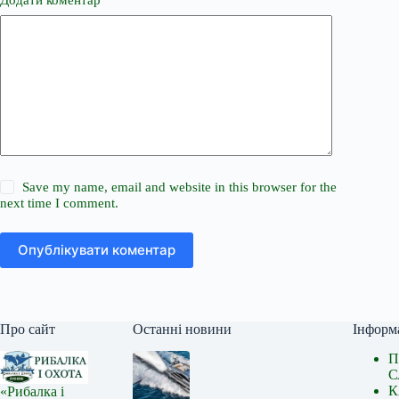
Додати коментар
*
Save my name, email and website in this browser for the
next time I comment.
Опублікувати коментар
Про сайт
Останні новини
Інформ
П
С
К
«Рибалка і