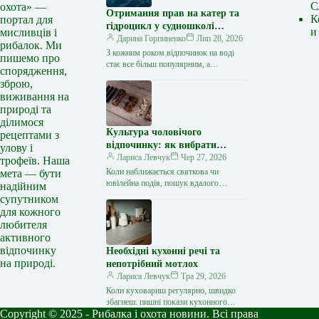
С
охота» —
Отримання прав на катер та
К
портал для
гідроцикл у судношколі
и
мисливців і
«Либідь-А»: від теорії до
Дарина Горпиненко
Лип 28, 2026
рибалок. Ми
іспиту
З кожним роком відпочинок на воді
пишемо про
стає все більш популярним, а
спорядження,
керування катером, моторним човном
зброю,
чи гідроциклом відкриває нові
виживання на
горизонти…
природі та
ділимося
Культура чоловічого
рецептами з
відпочинку: як вибрати
улову і
стильний та корисний
Лариса Левчук
Чер 27, 2026
трофеїв. Наша
подарунок
Коли наближається святкова чи
мета — бути
ювілейна подія, пошук вдалого
надійним
презенту для колеги, друга або
супутником
близької людини нерідко
для кожного
перетворюється на складне завдання.
любителя
…
активного
відпочинку
Необхідні кухонні речі та
на природі.
непотрібний мотлох
Лариса Левчук
Тра 29, 2026
Коли куховариш регулярно, швидко
збагнеш: пишні покази кухонного
Copyright © 2025 - Рибалка і охота новини. Всі права
начиння – то зайве. Зібрала відвертий