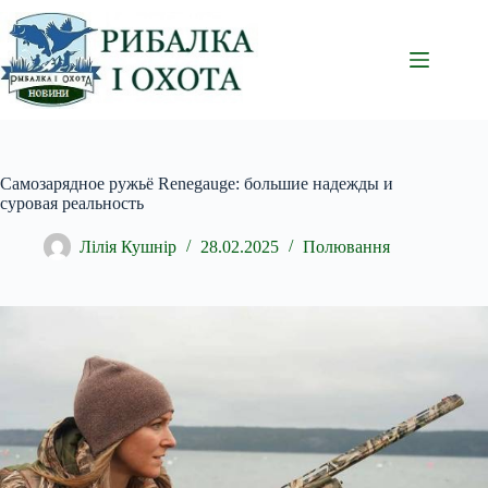
Перейти
до
вмісту
Самозарядное ружьё Renegauge: большие надежды и
суровая реальность
Лілія Кушнір
28.02.2025
Полювання