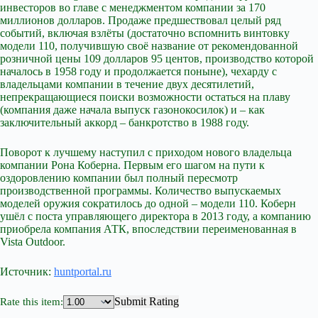
инвесторов во главе с менеджментом компании за 170
миллионов долларов. Продаже предшествовал целый ряд
событий, включая взлёты (достаточно вспомнить винтовку
модели 110, получившую своё название от рекомендованной
розничной цены 109 долларов 95 центов, производство которой
началось в 1958 году и продолжается поныне), чехарду с
владельцами компании в течение двух десятилетий,
непрекращающиеся поиски возможности остаться на плаву
(компания даже начала выпуск газонокосилок) и – как
заключительный аккорд – банкротство в 1988 году.
Поворот к лучшему наступил с приходом нового владельца
компании Рона Коберна. Первым его шагом на пути к
оздоровлению компании был полный пересмотр
производственной программы. Количество выпускаемых
моделей оружия сократилось до одной – модели 110. Коберн
ушёл с поста управляющего директора в 2013 году, а компанию
приобрела компания АТК, впоследствии переименованная в
Vista Outdoor.
Источник:
huntportal.ru
Submit Rating
Rate this item: