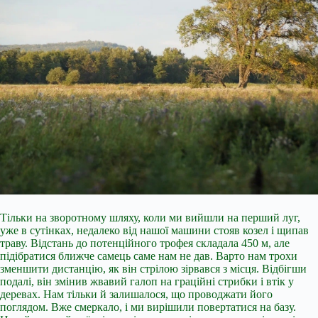
Тільки на зворотному шляху, коли ми вийшли на перший луг,
уже в сутінках, недалеко від нашої машини стояв козел і щипав
траву. Відстань до потенційного трофея складала 450 м, але
підібратися ближче самець саме нам не дав. Варто нам трохи
зменшити дистанцію, як він стрілою зірвався з місця. Відбігши
подалі, він змінив жвавий галоп на граційні стрибки і втік у
деревах. Нам тільки й залишалося, що проводжати його
поглядом. Вже смеркало, і ми вирішили повертатися на базу.