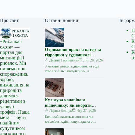
Про сайт
Останні новини
Інформ
П
С
К
«Рибалка і
С
охота» —
Отримання прав на катер та
К
портал для
гідроцикл у судношколі
и
мисливців і
«Либідь-А»: від теорії до
Дарина Горпиненко
Лип 28, 2026
рибалок. Ми
іспиту
З кожним роком відпочинок на воді
пишемо про
стає все більш популярним, а
спорядження,
керування катером, моторним човном
зброю,
чи гідроциклом відкриває нові
виживання на
горизонти…
природі та
ділимося
Культура чоловічого
рецептами з
відпочинку: як вибрати
улову і
стильний та корисний
Лариса Левчук
Чер 27, 2026
трофеїв. Наша
подарунок
Коли наближається святкова чи
мета — бути
ювілейна подія, пошук вдалого
надійним
презенту для колеги, друга або
супутником
близької людини нерідко
для кожного