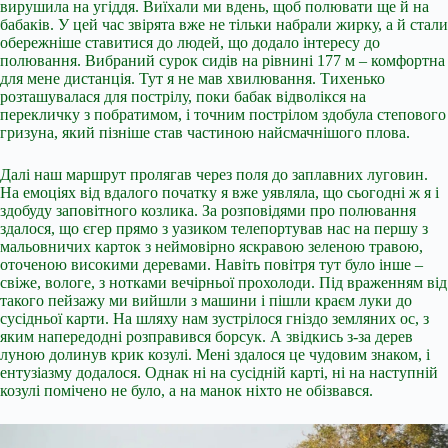
вирушила на угіддя. Виїхали ми вдень, щоб полювати ще й на
бабаків. У цей час звірята вже не тільки набрали жирку, а й стали
обережніше ставитися до людей, що додало інтересу до
полювання. Вибраний сурок сидів на рівнині 177 м – комфортна
для мене дистанція. Тут я не мав хвилювання. Тихенько
розташувалася для пострілу, поки бабак відволікся на
перекличку з побратимом, і точним пострілом здобула степового
гризуна, який пізніше став частиною найсмачнішого плова.
Далі наш маршрут пролягав через поля до заплавних луговин.
На емоціях від вдалого початку я вже уявляла, що сьогодні ж я і
здобуду заповітного козлика. За розповідями про полювання
здалося, що єгер прямо з уазиком телепортував нас на першу з
мальовничих карток з неймовірно яскравою зеленою травою,
оточеною високими деревами. Навіть повітря тут було інше –
свіже, вологе, з нотками вечірньої прохолоди. Під враженням від
такого пейзажу ми вийшли з машини і пішли краєм луки до
сусідньої карти. На шляху нам зустрілося гніздо земляних ос, з
яким напередодні розправився борсук. А звідкись з-за дерев
луною долинув крик козулі. Мені здалося це чудовим знаком, і
ентузіазму додалося. Однак ні на сусідній карті, ні на наступній
козулі помічено не було, а на манок ніхто не обізвався.