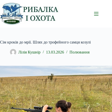
Перейти
до
вмісту
Сім кроків до мрії. Шлях до трофейного самця козулі
Лілія Кушнір
13.03.2026
Полювання