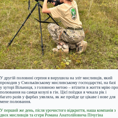
У другій половині серпня я вирушила на зліт мисливців, який
проходив у Смольківському мисливському господарстві, на базі
у хуторі Вільниця, з головною метою – втілити в життя мрію про
полювання на самця козулі в гін. Цієї поїздки я чекала рік і
багато разів у фарбах уявляла, як же пройде це цікаве і нове для
мене полювання.
У перший же день, після урочистого відкриття, наша компанія з
двох мисливців та єгеря Романа Анатолійовича Пічугіна