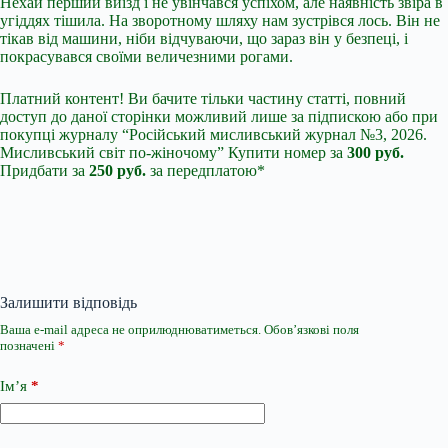
Нехай перший виїзд і не увінчався успіхом, але наявність звіра в
угіддях тішила. На зворотному шляху нам зустрівся лось. Він не
тікав від машини, ніби відчуваючи, що зараз він у безпеці, і
покрасувався своїми величезними рогами.
Платний контент! Ви бачите тільки частину статті, повний
доступ до даної сторінки можливий лише за підпискою або при
покупці журналу “Російський мисливський журнал №3, 2026.
Мисливський світ по-жіночому” Купити номер за
300 руб.
Придбати за
250 руб.
за передплатою*
Залишити відповідь
Ваша e-mail адреса не оприлюднюватиметься.
Обов’язкові поля
позначені
*
Ім’я
*