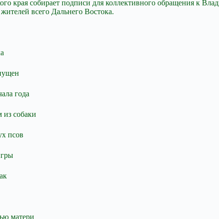
кого края собирает подписи для коллективного обращения к Вл
 жителей всего Дальнего Востока.
ка
пущен
ала года
 из собаки
ух псов
игры
ак
щью матери