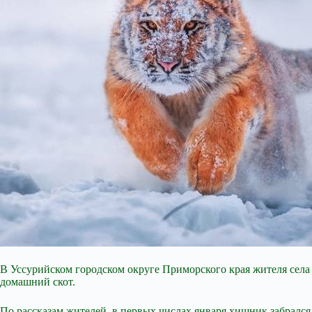
В Уссурийском городском округе Приморского края жителя села
домашний скот.
По рассказам жителей, в первых числах января хищник забралс