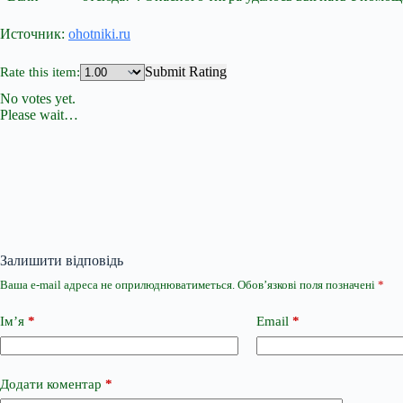
Источник:
ohotniki.ru
Submit Rating
Rate this item:
No votes yet.
Please wait…
Залишити відповідь
Ваша e-mail адреса не оприлюднюватиметься.
Обов’язкові поля позначені
*
Ім’я
*
Email
*
Додати коментар
*