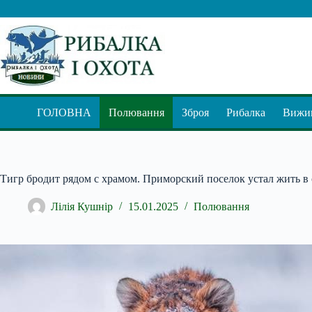
Перейти
до
вмісту
ГОЛОВНА
Полювання
Зброя
Рибалка
Вижив
Тигр бродит рядом с храмом. Приморский поселок устал жить в 
Лілія Кушнір
15.01.2025
Полювання