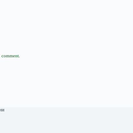
 I comment.
ни