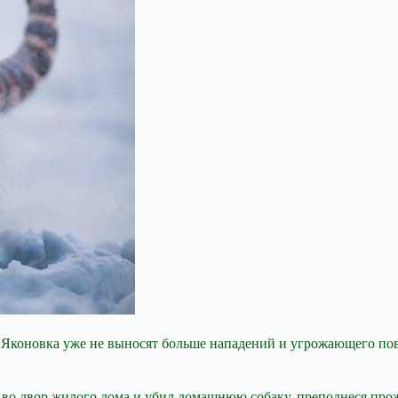
 Яконовка уже не выносят больше нападений и угрожающего пов
я во двор жилого дома и убил домашнюю собаку, преподнеся пр