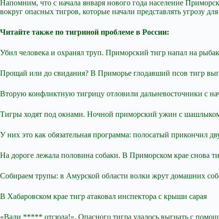
Напомним, что с начала января нового года население Приморс
вокруг опасных тигров, которые начали представлять угрозу для
Читайте также по тигриной проблеме в России:
Убил человека и охранял труп. Приморский тигр напал на рыба
Прощай или до свидания? В Приморье глодавший псов тигр вы
Вторую конфликтную тигрицу отловили дальневосточники с нач
Тигры ходят под окнами. Ночной приморский ужин с шашлыком
У них это как обязательная программа: полосатый прикончил дв
На дороге лежала половина собаки. В Приморском крае снова т
Собираем трупы: в Амурской области волки жрут домашних соб
В Хабаровском крае тигр атаковал инспектора с крыши сарая
«Вали ***** отсюда!». Опасного тигра удалось выгнать с помо