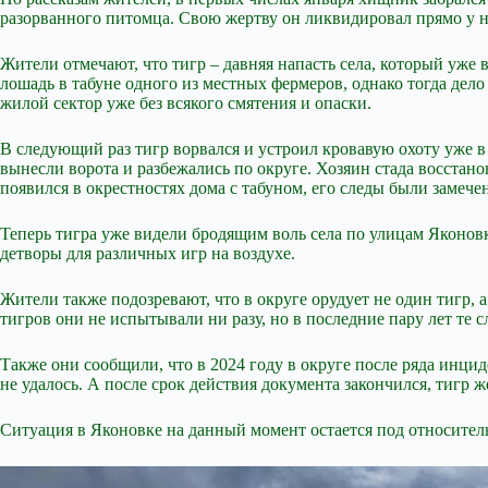
разорванного питомца. Свою жертву он ликвидировал прямо у н
Жители отмечают, что тигр – давняя напасть села, который
уже в
лошадь в табуне одного из местных фермеров, однако тогда дело
жилой сектор уже без всякого смятения и опаски.
В следующий раз тигр ворвался и устроил кровавую охоту уже в
вынесли ворота и разбежались по округе. Хозяин стада восстанов
появился в окрестностях дома с табуном, его следы были замече
Теперь тигра уже видели бродящим воль села по улицам Яконов
детворы для различных игр на воздухе.
Жители также подозревают, что в округе орудует не один тигр, 
тигров они не испытывали ни разу, но в последние пару лет те с
Также они сообщили, что в 2024 году в округе после ряда инцид
не удалось. А после срок действия документа закончился, тигр 
Ситуация в Яконовке на данный момент остается под относител