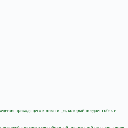
едения приходящего к ним тигра, который поедает собак и
оживающей там семье своеобразный новогодний подарок в виде