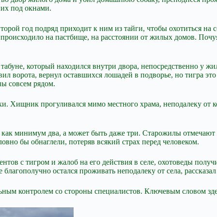
их под окнами.
торой год подряд приходит к ним из тайги, чтобы охотиться на
 происходило на пастбище, на расстоянии от жилых домов. Почуя
 табуне, который находился внутри двора, непосредственно у жи
ил ворота, вернул оставшихся лошадей в подворье, но тигра это 
ны совсем рядом.
ки. Хищник прогуливался мимо местного храма, неподалеку от 
а как минимум два, а может быть даже три. Старожилы отмечают 
ловно бы обнаглели, потеряв всякий страх перед человеком.
ентов с тигром и жалоб на его действия в селе, охотоведы получ
же благополучно остался проживать неподалеку от села, рассказ
ьным контролем со стороны специалистов. Ключевым словом здес