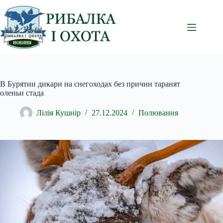
Перейти
до
вмісту
В Бурятии дикари на снегоходах без причин таранят
оленьи стада
Лілія Кушнір
27.12.2024
Полювання