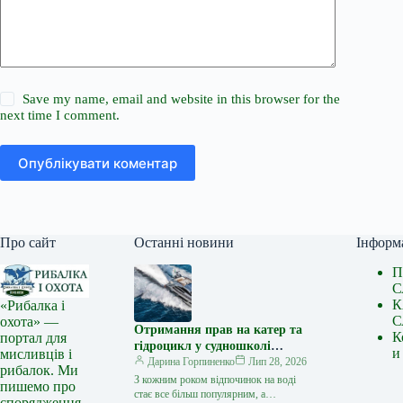
Save my name, email and website in this browser for the
next time I comment.
Опублікувати коментар
Про сайт
Останні новини
Інформ
П
С
К
«Рибалка і
С
охота» —
Отримання прав на катер та
К
портал для
гідроцикл у судношколі
и
мисливців і
«Либідь-А»: від теорії до
Дарина Горпиненко
Лип 28, 2026
рибалок. Ми
іспиту
З кожним роком відпочинок на воді
пишемо про
стає все більш популярним, а
спорядження,