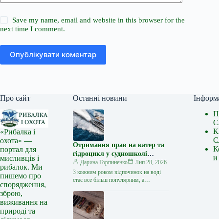
Save my name, email and website in this browser for the
next time I comment.
Опублікувати коментар
Про сайт
Останні новини
Інформ
П
С
К
«Рибалка і
С
охота» —
Отримання прав на катер та
К
портал для
гідроцикл у судношколі
и
мисливців і
«Либідь-А»: від теорії до
Дарина Горпиненко
Лип 28, 2026
рибалок. Ми
іспиту
З кожним роком відпочинок на воді
пишемо про
стає все більш популярним, а
спорядження,
керування катером, моторним човном
зброю,
чи гідроциклом відкриває нові
виживання на
горизонти…
природі та