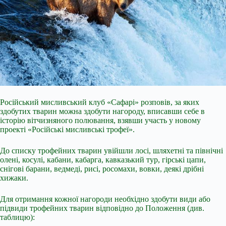
Російський мисливський клуб «Сафарі» розповів, за яких
здобутих тварин можна здобути нагороду, вписавши себе в
історію вітчизняного полювання, взявши участь у новому
проекті «Російські мисливські трофеї».
До списку трофейних тварин увійшли лосі, шляхетні та північні
олені, косулі, кабани, кабарга, кавказький тур, гірські цапи,
снігові барани, ведмеді, рисі, росомахи, вовки, деякі дрібні
хижаки.
Для отримання кожної нагороди необхідно здобути види або
підвиди трофейних тварин відповідно до
Положення (див.
таблицю):