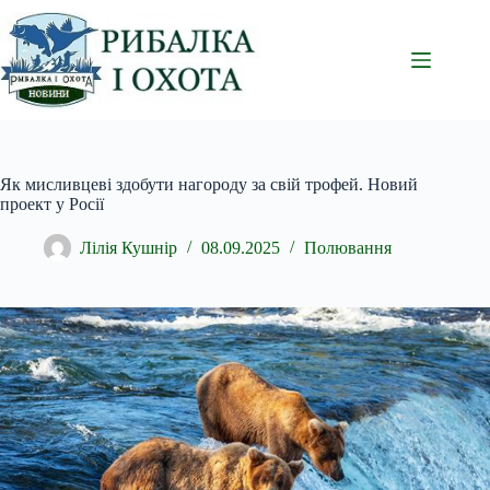
Перейти
до
вмісту
Як мисливцеві здобути нагороду за свій трофей. Новий
проект у Росії
Лілія Кушнір
08.09.2025
Полювання