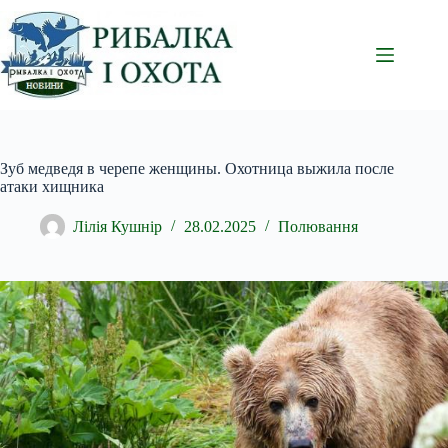
Перейти
до
вмісту
Зуб медведя в черепе женщины. Охотница выжила после
атаки хищника
Лілія Кушнір
28.02.2025
Полювання