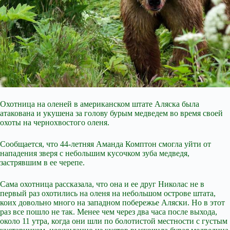
Охотница на оленей в американском штате Аляска была
атакована и укушена за голову бурым медведем во время своей
охоты на чернохвостого оленя.
Сообщается, что 44-летняя Аманда Комптон смогла уйти от
нападения зверя с небольшим кусочком зуба медведя,
застрявшим в ее черепе.
Сама охотница рассказала, что она и ее друг Николас не в
первый раз охотились на оленя на небольшом острове штата,
коих довольно много на западном побережье Аляски. Но в этот
раз все пошло не так. Менее чем через два часа
после выхода,
около 11 утра, когда они шли по болотистой местности с густым