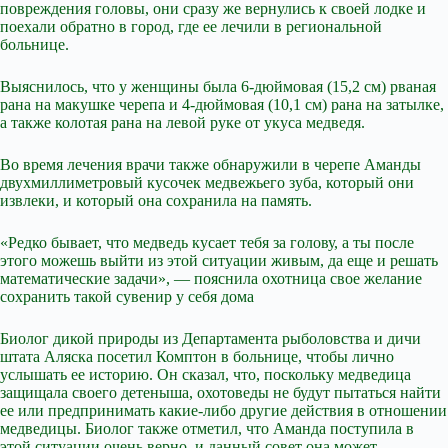
повреждения головы, они сразу же вернулись к своей лодке и
поехали обратно в город, где ее лечили в региональной
больнице.
Выяснилось, что у женщины была 6-дюймовая (15,2 см) рваная
рана на макушке черепа и 4-дюймовая (10,1 см) рана на затылке,
а также колотая рана на левой руке от укуса медведя.
Во время лечения врачи также обнаружили в черепе Аманды
двухмиллиметровый кусочек медвежьего зуба, который они
извлеки, и который она сохранила на память.
«Редко бывает, что медведь кусает тебя за голову, а ты после
этого можешь выйти из этой ситуации живым, да еще и решать
математические задачи», — пояснила охотница свое желание
сохранить такой сувенир у себя дома
Биолог дикой природы из Департамента рыболовства и дичи
штата Аляска посетил Комптон в больнице, чтобы лично
услышать ее историю. Он сказал, что, поскольку медведица
защищала своего детеныша, охотоведы не будут пытаться найти
ее или предпринимать какие-либо другие действия в отношении
медведицы. Биолог также отметил, что Аманда поступила в
этой ситуации очень верно, и данный совет она может