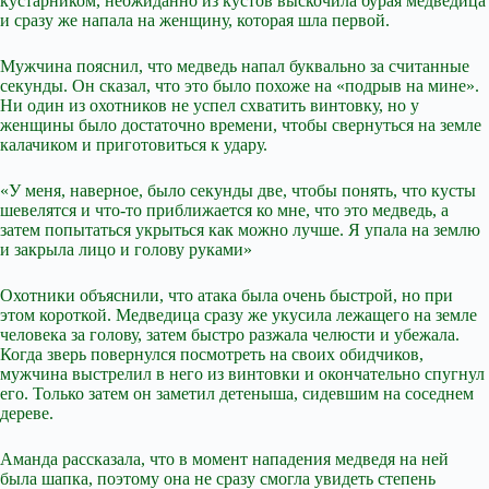
кустарником, неожиданно из кустов выскочила бурая медведица
и сразу же напала на женщину, которая шла первой.
Мужчина пояснил, что медведь напал буквально за считанные
секунды. Он сказал, что это было похоже на «подрыв на мине».
Ни один из охотников не успел схватить винтовку, но у
женщины было достаточно времени, чтобы свернуться на земле
калачиком и приготовиться к удару.
«У меня, наверное, было секунды две, чтобы понять, что кусты
шевелятся и что-то приближается ко мне, что это медведь, а
затем попытаться укрыться как можно лучше. Я упала на землю
и закрыла лицо и голову руками»
Охотники объяснили, что атака была очень быстрой, но при
этом короткой. Медведица сразу же укусила лежащего на земле
человека за голову, затем быстро разжала челюсти и убежала.
Когда зверь повернулся посмотреть на своих обидчиков,
мужчина выстрелил в него из винтовки и окончательно спугнул
его. Только затем он заметил детеныша, сидевшим на соседнем
дереве.
Аманда рассказала, что в момент нападения медведя на ней
была шапка, поэтому она не сразу смогла увидеть степень