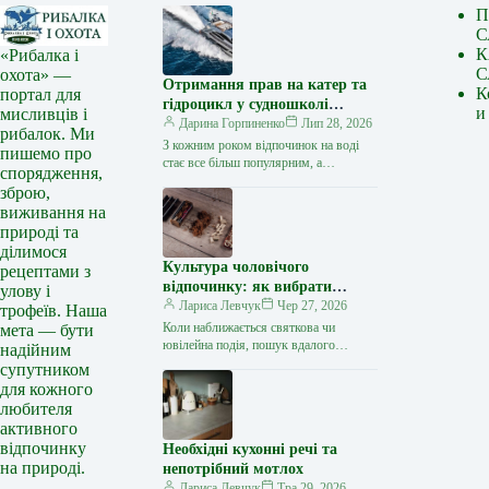
П
С
К
«Рибалка і
С
охота» —
Отримання прав на катер та
К
портал для
гідроцикл у судношколі
и
мисливців і
«Либідь-А»: від теорії до
Дарина Горпиненко
Лип 28, 2026
рибалок. Ми
іспиту
З кожним роком відпочинок на воді
пишемо про
стає все більш популярним, а
спорядження,
керування катером, моторним човном
зброю,
чи гідроциклом відкриває нові
виживання на
горизонти…
природі та
ділимося
Культура чоловічого
рецептами з
відпочинку: як вибрати
улову і
стильний та корисний
Лариса Левчук
Чер 27, 2026
трофеїв. Наша
подарунок
Коли наближається святкова чи
мета — бути
ювілейна подія, пошук вдалого
надійним
презенту для колеги, друга або
супутником
близької людини нерідко
для кожного
перетворюється на складне завдання.
любителя
…
активного
відпочинку
Необхідні кухонні речі та
на природі.
непотрібний мотлох
Лариса Левчук
Тра 29, 2026