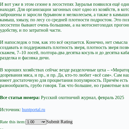
И вот уже в этом сезоне в лесостепях Зауралья появился ещё од
находят. Для организации загонных охот одно из хозяйств, в к
заброшены и заросли бурьяном и мелколесьем, а также в камыш
камыш, хмызу, по лесу со средней плотности подростом. Это по
лесостепи бывают очень большими, а на мотоснегоходах прогоня
удобству, и по затратной части.
И напоследок о том, как это всё окупается. Конечно, нет смысла 
создавать и поддерживать плотность зверя, плотность зверя позв
скажем, 7–10 лосей, полтора-два десятка косуль и до десятка каб
разделка и фасовка дичи.
В хороших хозяйствах сейчас везде разделочные цеха – «Мират
дозревания мяса, и пр., и пр. Да, кто-то любит «всё сам». Сам 
имеет достаточную для процветания популярность. Причём есть 
разнообразить, грубо говоря. Так что большие, но грамотные в
Все статьи номера:
Русский охотничий журнал, февраль 2025
Источник:
huntportal.ru
Submit Rating
Rate this item: