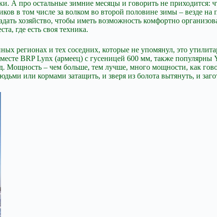
ки. А про остальные зимние месяцы и говорить не приходится: чт
ников в том числе за волком во второй половине зимы – везде н
дать хозяйство, чтобы иметь возможность комфортно организоват
та, где есть своя техника.
ленных регионах и тех соседних, которые не упомянул, это утил
сте BRP Lynx (армеец) с гусеницей 600 мм, также популярны Yam
. Мощность – чем больше, тем лучше, много мощности, как говор
людьми или кормами затащить, и зверя из болота вытянуть, и за