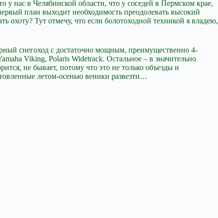
о у нас в Челябинской области, что у соседей в Пермском крае,
а первый план выходит необходимость преодолевать высокий
ь охоту? Тут отмечу, что если болотоходной техникой я владею,
итарный снегоход с достаточно мощным, преимущественно 4-
aha Viking, Polaris Widetrack. Остальное – в значительно
ится, не бывает, потому что это не только объезды и
готовленные летом-осенью веники развезти…