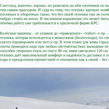
Снегоход, конечно, хорошо, но развозить на нём охотников по 
тем самым трактором. И судя по тому, что технику крепкие хозя
посевных и уборочных такие, что без своей техники уже не потя
твёрдо стоять на ногах. В численном выражении это может быть д
объёмы работ) уже приближается к приличной ферме КРС.
Колёсные машины – от уазиков до «праворуких» «тойот» и пр. –
техника, которая используется в межсезонье (болотоходы), по сн
грунта (проморожен или нет) и пр. В этом плане для зимы гора
охоты проводить надо при любых обстоятельствах: выходные не 
способен уверенно ехать по снегу 80 см, имея сам колесо 120 с
техника даёт максимальный комфорт и надёжность доставки и ох
езды и преодоления препятствий и отношение как к своей – без 