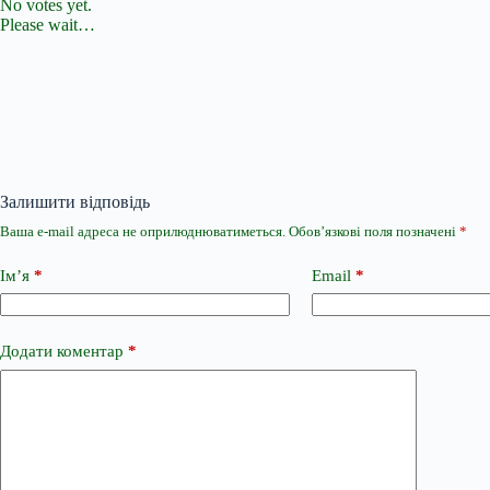
No votes yet.
Please wait…
Залишити відповідь
Ваша e-mail адреса не оприлюднюватиметься.
Обов’язкові поля позначені
*
Ім’я
*
Email
*
Додати коментар
*