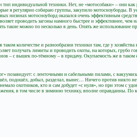
ин тип индивидуальной техники. Нет, не «мотособаки» – они как
оторые я регулярно собираю группы, закупило мотосноуборды. В
овых низинах мотосноуборд оказался очень эффективным средств
зволяет проводить загоны намного быстрее и эффективнее, чем н
ть такие можно по несколько в день. Опять же использование п
в таком количестве и разнообразии техники там, где у хозяйства 
оляет получать лимиты и проводить охоты, на которых, грубо гово
анов – с вышек по-тёмному – в придачу. Окупаемость же в таком с
орг» позавидует: с ленточными и сабельными пилами, с вакуум
нашёл, подошёл, добыл, разделал, вынес… Ничего против никто не 
немало охотников, кто и сам добудет «с нуля», но при этом с у
ложения, в том числе в зимнюю технику, вполне оправданны. По 