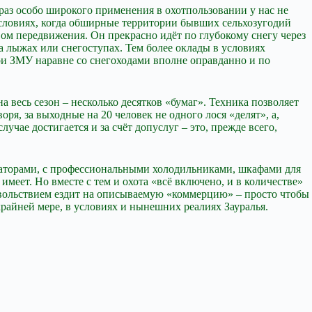
 раз особо широкого применения в охотпользовании у нас не
 условиях, когда обширные территории бывших сельхозугодий
ом передвижения. Он прекрасно идёт по глубокому снегу через
а лыжах или снегоступах. Тем более оклады в условиях
ри ЗМУ наравне со снегоходами вполне оправданно и по
на весь сезон – несколько десятков «бумаг». Техника позволяет
ря, за выходные на 20 человек не одного лося «делят», а,
лучае достигается и за счёт допуслуг – это, прежде всего,
изаторами, с профессиональными холодильниками, шкафами для
имеет. Но вместе с тем и охота «всё включено, и в количестве»
довольствием ездит на описываемую «коммерцию» – просто чтобы
крайней мере, в условиях и нынешних реалиях Зауралья.