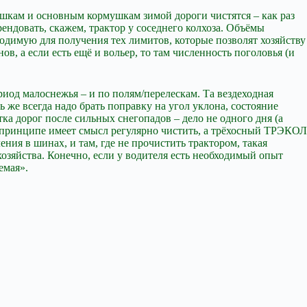
вышкам и основным кормушкам зимой дороги чистятся – как раз
ендовать, скажем, трактор у соседнего колхоза. Объёмы
ходимую для получения тех лимитов, которые позволят хозяйству
ов, а если есть ещё и вольер, то там численность поголовья (и
иод малоснежья – и по полям/перелескам. Та вездеходная
ь же всегда надо брать поправку на угол уклона, состояние
ка дорог после сильных снегопадов – дело не одного дня (а
 в принципе имеет смысл регулярно чистить, а трёхосный ТРЭКОЛ
ния в шинах, и там, где не прочистить трактором, такая
озяйства. Конечно, если у водителя есть необходимый опыт
емая».