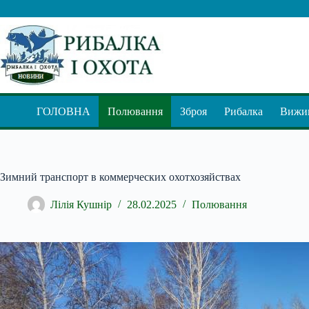
Перейти
до
вмісту
ГОЛОВНА
Полювання
Зброя
Рибалка
Вижив
Зимний транспорт в коммерческих охотхозяйствах
Лілія Кушнір
28.02.2025
Полювання