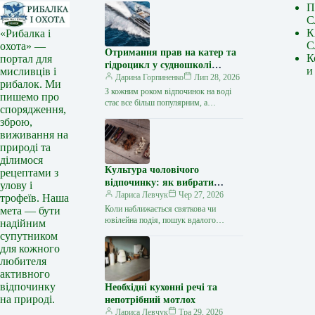
П
С
К
«Рибалка і
С
охота» —
Отримання прав на катер та
К
портал для
гідроцикл у судношколі
и
мисливців і
«Либідь-А»: від теорії до
Дарина Горпиненко
Лип 28, 2026
рибалок. Ми
іспиту
З кожним роком відпочинок на воді
пишемо про
стає все більш популярним, а
спорядження,
керування катером, моторним човном
зброю,
чи гідроциклом відкриває нові
виживання на
горизонти…
природі та
ділимося
Культура чоловічого
рецептами з
відпочинку: як вибрати
улову і
стильний та корисний
Лариса Левчук
Чер 27, 2026
трофеїв. Наша
подарунок
Коли наближається святкова чи
мета — бути
ювілейна подія, пошук вдалого
надійним
презенту для колеги, друга або
супутником
близької людини нерідко
для кожного
перетворюється на складне завдання.
любителя
…
активного
відпочинку
Необхідні кухонні речі та
на природі.
непотрібний мотлох
Лариса Левчук
Тра 29, 2026