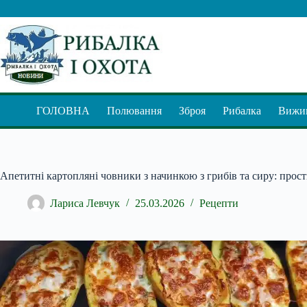
Перейти
до
вмісту
ГОЛОВНА
Полювання
Зброя
Рибалка
Вижив
Апетитні картопляні човники з начинкою з грибів та сиру: прос
Лариса Левчук
25.03.2026
Рецепти