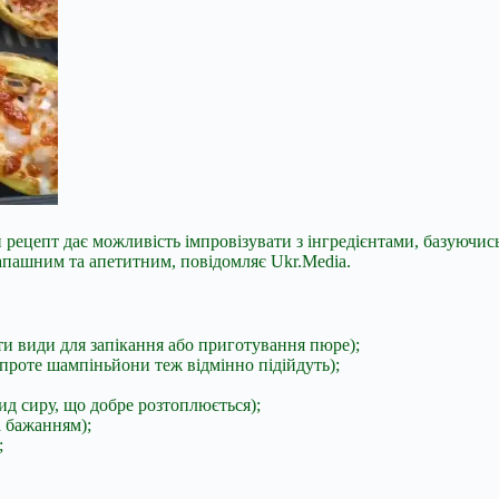
 рецепт дає можливість імпровізувати з інгредієнтами, базуючис
апашним та апетитним, повідомляє Ukr.Media.
ти види для запікання або приготування пюре);
, проте шампіньйони теж відмінно
підійдуть);
ид сиру, що добре розтоплюється);
 бажанням);
;