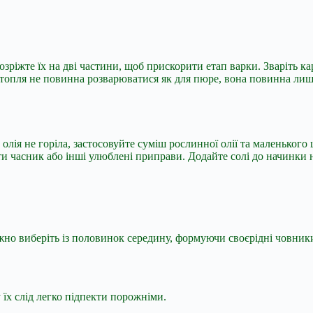
ріжте їх на дві частини, щоб прискорити етап варки. Зваріть ка
артопля не повинна розварюватися як для пюре, вона повинна ли
 олія не горіла, застосовуйте суміш рослинної олії та маленько
ти часник або інші улюблені приправи. Додайте солі до начинки
жно виберіть із половинок середину, формуючи своєрідні човник
 їх слід легко підпекти порожніми.