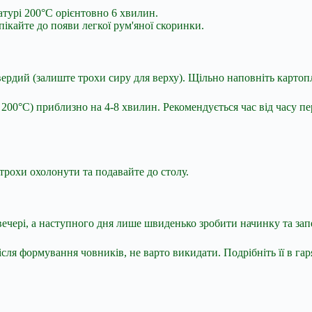
атурі 200°C орієнтовно 6 хвилин.
апікайте до появи легкої рум'яної скоринки.
твердий (залиште трохи сиру для верху). Щільно наповніть карто
200°C) приблизно на 4-8 хвилин. Рекомендується час від часу пере
рохи охолонути та подавайте до столу.
чері, а наступного дня лише швиденько зробити начинку та зап
ісля формування човників, не варто викидати. Подрібніть її в 