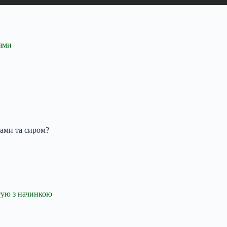
зями
бами та сиром?
нтую з начинкою