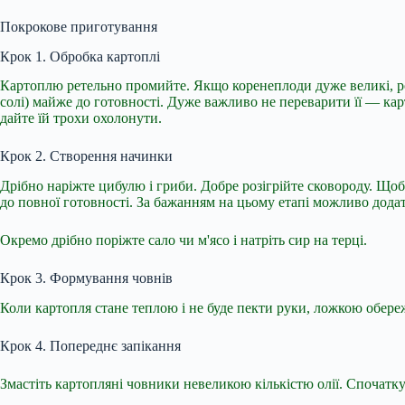
Покрокове приготування
Крок 1. Обробка картоплі
Картоплю ретельно промийте. Якщо коренеплоди дуже великі, роз
солі) майже до готовності. Дуже важливо не переварити її — к
дайте їй трохи охолонути.
Крок 2. Створення начинки
Дрібно наріжте цибулю і гриби. Добре розігрійте сковороду. Щоб
до повної готовності. За бажанням на цьому етапі можливо дода
Окремо дрібно поріжте сало чи м'ясо і натріть сир на терці.
Крок 3. Формування човнів
Коли картопля стане теплою і не буде пекти руки, ложкою обере
Крок 4. Попереднє запікання
Змастіть картопляні човники невеликою кількістю олії. Спочатку