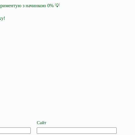
периментую з начинкою 0% 💡
ку!
Сайт