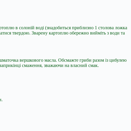
ртоплю в солоній воді (знадобиться приблизно 1 столова ложка
шатися твердою. Зварену картоплю обережно вийміть з води та
го шматочка вершкового масла. Обсмажте гриби разом із цибулею
 наприкінці смаження, зважаючи на власний смак.
и.