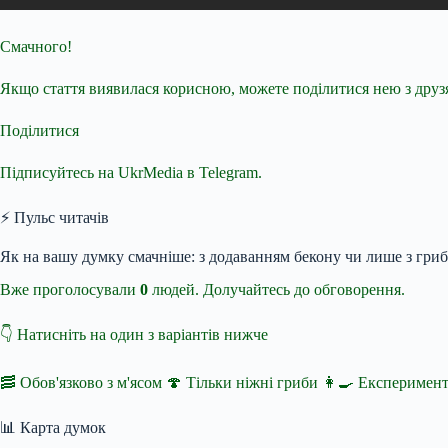
Смачного!
Якщо стаття виявилася корисною, можете поділитися нею з дру
Поділитися
Підписуйтесь на UkrMedia в Telegram.
⚡ Пульс читачів
Як на вашу думку смачніше: з додаванням бекону чи лише з гри
Вже проголосували
0
людей. Долучайтесь до обговорення.
👇 Натисніть на один з варіантів нижче
🥓 Обов'язково з м'ясом 🍄 Тільки ніжні гриби 👩‍🍳 Експериме
📊 Карта думок