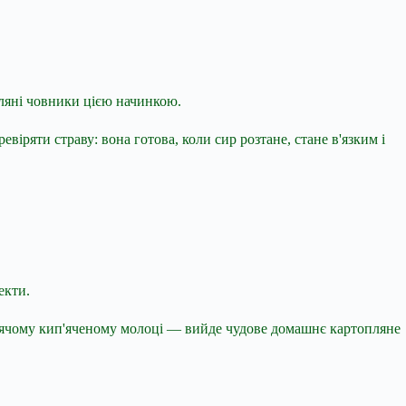
пляні човники цією начинкою.
віряти страву: вона готова, коли сир розтане, стане в'язким і
екти.
гарячому кип'яченому молоці — вийде чудове домашнє картопляне