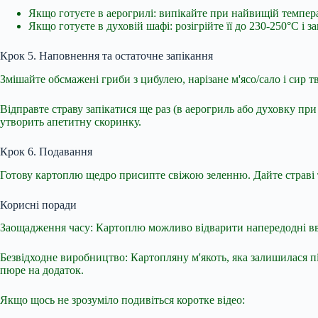
Якщо готуєте в аерогрилі: випікайте при найвищій темпер
Якщо готуєте в духовій шафі: розігрійте її до 230-250°C і з
Крок 5. Наповнення та остаточне запікання
Змішайте обсмажені гриби з цибулею, нарізане м'ясо/сало і сир 
Відправте страву запікатися ще раз (в аерогриль або духовку при 
утворить апетитну скоринку.
Крок 6. Подавання
Готову картоплю щедро присипте свіжою зеленню. Дайте страві т
Корисні поради
Заощадження часу: Картоплю можливо відварити напередодні вве
Безвідходне виробництво: Картопляну м'якоть, яка залишилася п
пюре на додаток.
Якщо щось не зрозуміло подивіться коротке відео: