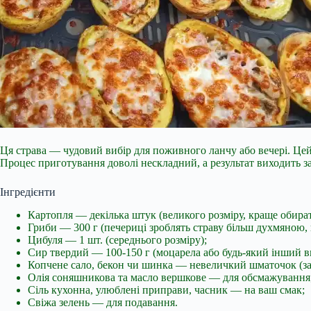
Ця страва — чудовий вибір для поживного ланчу або вечері. Цей
Процес приготування доволі нескладний, а результат виходить з
Інгредієнти
Картопля — декілька штук (великого розміру, краще обира
Гриби — 300 г (печериці зроблять страву більш духмяною
Цибуля — 1 шт. (середнього розміру);
Сир твердий — 100-150 г (моцарела або будь-який інший в
Копчене сало, бекон чи шинка — невеличкий шматочок (за
Олія соняшникова та масло вершкове — для обсмажування
Сіль кухонна, улюблені приправи, часник — на ваш смак;
Свіжа зелень — для подавання.