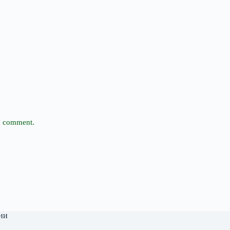
 I comment.
ни