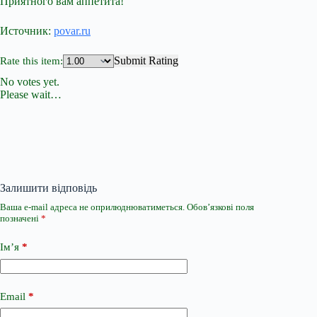
Приятного вам аппетита!
Источник:
povar.ru
Submit Rating
Rate this item:
No votes yet.
Please wait…
Залишити відповідь
Ваша e-mail адреса не оприлюднюватиметься.
Обов’язкові поля
позначені
*
Ім’я
*
Email
*