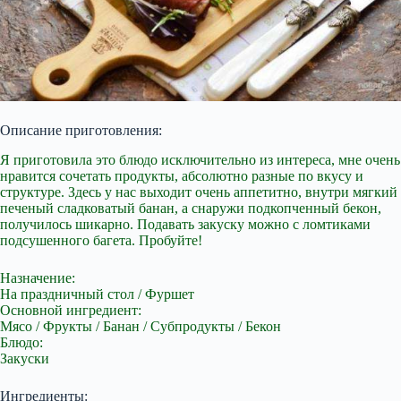
Описание приготовления:
Я приготовила это блюдо исключительно из интереса, мне очень
нравится сочетать продукты, абсолютно разные по вкусу и
структуре. Здесь у
нас выходит очень аппетитно, внутри мягкий
печеный сладковатый банан, а снаружи подкопченный бекон,
получилось шикарно. Подавать закуску можно с ломтиками
подсушенного багета. Пробуйте!
Назначение:
На праздничный стол / Фуршет
Основной ингредиент:
Мясо / Фрукты / Банан / Субпродукты / Бекон
Блюдо:
Закуски
Ингредиенты: