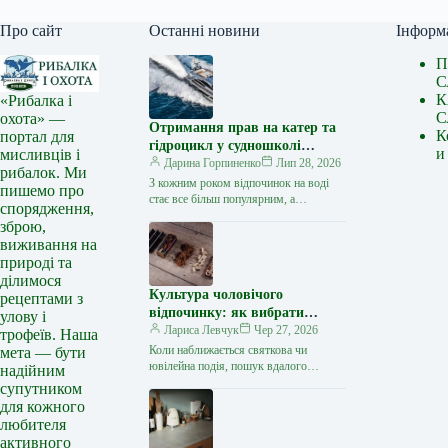
Про сайт
Останні новини
Інформ
П
С
К
«Рибалка і
С
охота» —
Отримання прав на катер та
К
портал для
гідроцикл у судношколі
и
мисливців і
«Либідь-А»: від теорії до
Дарина Горпиненко
Лип 28, 2026
рибалок. Ми
іспиту
З кожним роком відпочинок на воді
пишемо про
стає все більш популярним, а
спорядження,
керування катером, моторним човном
зброю,
чи гідроциклом відкриває нові
виживання на
горизонти…
природі та
ділимося
Культура чоловічого
рецептами з
відпочинку: як вибрати
улову і
стильний та корисний
Лариса Левчук
Чер 27, 2026
трофеїв. Наша
подарунок
Коли наближається святкова чи
мета — бути
ювілейна подія, пошук вдалого
надійним
презенту для колеги, друга або
супутником
близької людини нерідко
для кожного
перетворюється на складне завдання.
любителя
…
активного