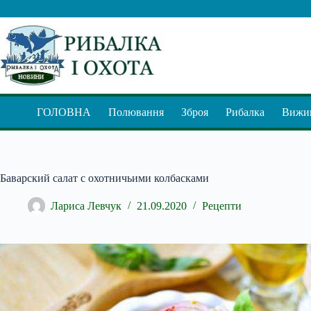
Перейти
до
вмісту
ГОЛОВНА
Полювання
Зброя
Рибалка
Вижив
Баварский салат с охотничьими колбасками
Лариса Левчук
21.09.2020
Рецепти