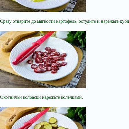
Сразу отварите до мягкости картофель, остудите и нарежьте куб
Охотничьи колбаски нарежьте колечками.