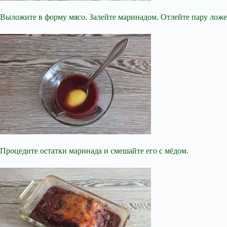
Выложите в форму мясо. Залейте маринадом. Отлейте пару ложек
Процедите остатки маринада и смешайте его с мёдом.