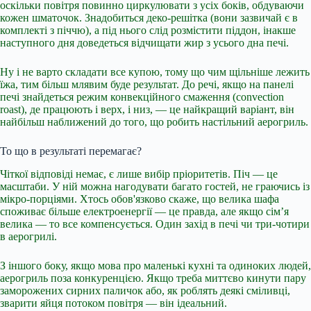
оскільки повітря повинно циркулювати з усіх боків, обдуваючи
кожен шматочок. Знадобиться деко-решітка (вони зазвичай є в
комплекті з піччю), а під нього слід розмістити піддон, інакше
наступного дня доведеться відчищати жир з усього дна печі.
Ну і не варто складати все купою, тому що чим щільніше лежить
їжа, тим більш млявим буде результат. До речі, якщо на панелі
печі знайдеться режим конвекційного смаження (convection
roast), де працюють і верх, і низ, — це найкращий варіант, він
найбільш наближений до того, що робить настільний аерогриль.
То що в результаті перемагає?
Чіткої відповіді немає, є лише вибір пріоритетів. Піч — це
масштаби. У ній можна нагодувати багато гостей, не граючись із
мікро-порціями. Хтось обов'язково скаже, що велика шафа
споживає більше електроенергії — це правда, але якщо сім’я
велика — то все компенсується. Один захід в печі чи три-чотири
в аерогрилі.
З іншого боку, якщо мова про маленькі кухні та одиноких людей,
аерогриль поза конкуренцією. Якщо треба миттєво кинути пару
заморожених сирних паличок або, як роблять деякі сміливці,
зварити яйця потоком повітря — він ідеальний.