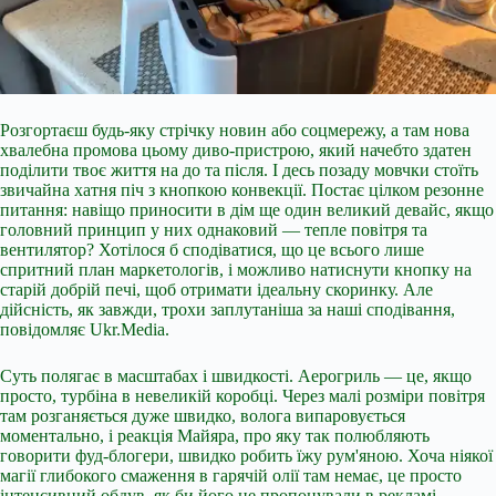
Розгортаєш будь-яку стрічку новин або соцмережу, а там нова
хвалебна промова цьому диво-пристрою, який начебто здатен
поділити твоє життя на до та після. І десь позаду мовчки стоїть
звичайна хатня піч з кнопкою конвекції. Постає цілком резонне
питання: навіщо приносити в дім ще один великий девайс, якщо
головний принцип у них однаковий — тепле повітря та
вентилятор? Хотілося б сподіватися, що це всього лише
спритний план маркетологів, і можливо натиснути кнопку на
старій добрій печі, щоб
отримати ідеальну скоринку. Але
дійсність, як завжди, трохи заплутаніша за наші сподівання,
повідомляє Ukr.Media.
Суть полягає в масштабах і швидкості. Аерогриль — це, якщо
просто, турбіна в невеликій коробці. Через малі розміри повітря
там розганяється дуже швидко, волога випаровується
моментально, і реакція Майяра, про яку так полюбляють
говорити фуд-блогери, швидко робить їжу рум'яною. Хоча ніякої
магії глибокого смаження в гарячій олії там немає, це просто
інтенсивний обдув, як би його не пропонували в рекламі.