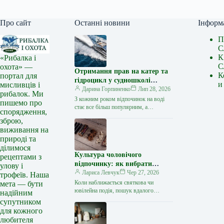
Про сайт
Останні новини
Інформ
П
С
К
«Рибалка і
С
охота» —
Отримання прав на катер та
К
портал для
гідроцикл у судношколі
и
мисливців і
«Либідь-А»: від теорії до
Дарина Горпиненко
Лип 28, 2026
рибалок. Ми
іспиту
З кожним роком відпочинок на воді
пишемо про
стає все більш популярним, а
спорядження,
керування катером, моторним човном
зброю,
чи гідроциклом відкриває нові
виживання на
горизонти…
природі та
ділимося
Культура чоловічого
рецептами з
відпочинку: як вибрати
улову і
стильний та корисний
Лариса Левчук
Чер 27, 2026
трофеїв. Наша
подарунок
Коли наближається святкова чи
мета — бути
ювілейна подія, пошук вдалого
надійним
презенту для колеги, друга або
супутником
близької людини нерідко
для кожного
перетворюється на складне завдання.
любителя
…