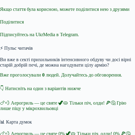
Якщо стаття була корисною, можете поділитися нею з друзями
Поділитися
Підписуйтесь на UkrMedia в Telegram.
⚡ Пульс читачів
Ви вже в секті прихильників інтенсивного обдуву чи досі вірні
старій добрій печі, де можна нагодувати цілу армію?
Вже проголосували
0
людей. Долучайтесь до обговорення.
👇 Натисніть на один з варіантів нижче
🍗💨 Аерогриль — це святе 🦖🥧 Тільки піч, олди! 🍕🤔 Грію
лише піцу у мікрохвильовці
📊 Карта думок
🍗💨 Аерогриль — це святе 0% 🦖🥧 Тільки піч, олди! 0% 🍕🤔