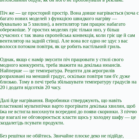
Піч же — це просторий простір. Вона довше нагрівається (хоча є
багато нових моделей з функцією швидкого нагріву —
буквально за 5 хвилин), а вентилятор там працює набагато
обережніше. У простих моделях гріє тільки низ, у більш
сучасних є так звана європейська конвекція, коли гріє ще й сам
вентилятор на задній стінці. Але вона все одно не здує з вас
волосся потоком повітря, як це робить настільний гриль.
Однак, якщо є намір змусити піч працювати у стилі свого
модного конкурента, треба зважити на декілька нюансів.
Найперше — це температура. Рецепти для аерогрилів
розраховані на менший градус, оскільки повітря там б'є дуже
близько. Тому в печі треба збільшувати температуру градусів на
20 і додати відсотків 20 часу.
Далі йде нагрівання. Виробники стверджують, що навіть
пластикові мультипічки варто прогрівати декілька хвилин, щоб
їжа не встигла висохнути всередині до появи скоринки. З піччю
це взагалі не обговорюється: класти щось у холодну шафу — це
заздалегідь псувати продукти.
Без решітки не обійтись. Звичайне плоске деко не підійде,