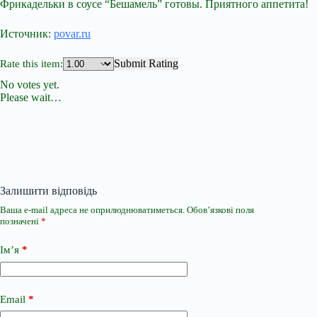
Фрикадельки в соусе “Бешамель” готовы. Приятного аппетита!
Источник:
povar.ru
Submit Rating
Rate this item:
No votes yet.
Please wait…
Залишити відповідь
Ваша e-mail адреса не оприлюднюватиметься.
Обов’язкові поля
позначені
*
Ім’я
*
Email
*