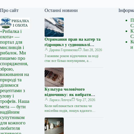
Про сайт
Останні новини
Інформ
П
С
К
«Рибалка і
С
охота» —
Отримання прав на катер та
К
портал для
гідроцикл у судношколі
и
мисливців і
«Либідь-А»: від теорії до
Дарина Горпиненко
Лип 28, 2026
рибалок. Ми
іспиту
З кожним роком відпочинок на воді
пишемо про
стає все більш популярним, а
спорядження,
керування катером, моторним човном
зброю,
чи гідроциклом відкриває нові
виживання на
горизонти…
природі та
ділимося
Культура чоловічого
рецептами з
відпочинку: як вибрати
улову і
стильний та корисний
Лариса Левчук
Чер 27, 2026
трофеїв. Наша
подарунок
Коли наближається святкова чи
мета — бути
ювілейна подія, пошук вдалого
надійним
презенту для колеги, друга або
супутником
близької людини нерідко
для кожного
перетворюється на складне завдання.
любителя
…
активного