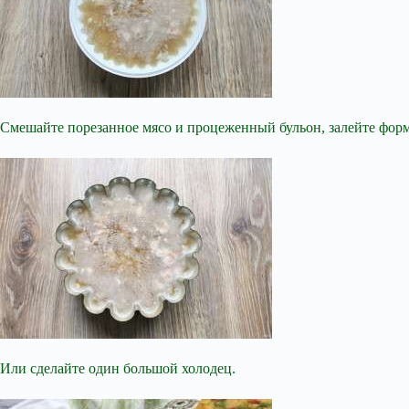
Смешайте порезанное мясо и процеженный бульон, залейте формо
Или сделайте один большой холодец.