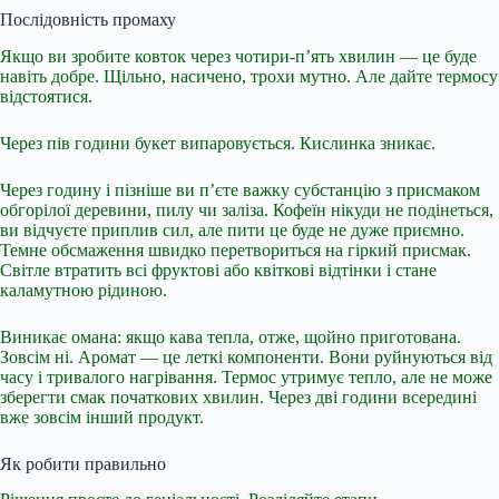
Послідовність промаху
Якщо ви зробите ковток через чотири-п’ять хвилин — це буде
навіть добре. Щільно, насичено, трохи мутно. Але дайте термосу
відстоятися.
Через пів години букет випаровується. Кислинка зникає.
Через годину і пізніше ви п’єте важку субстанцію з присмаком
обгорілої деревини, пилу чи заліза. Кофеїн нікуди не подінеться,
ви відчуєте приплив сил, але пити це буде не дуже приємно.
Темне обсмаження швидко перетвориться на гіркий присмак.
Світле втратить всі фруктові або квіткові відтінки і стане
каламутною рідиною.
Виникає омана: якщо кава тепла, отже, щойно приготована.
Зовсім ні. Аромат — це леткі компоненти. Вони руйнуються від
часу і тривалого нагрівання. Термос утримує тепло, але не може
зберегти смак початкових хвилин. Через дві години всередині
вже зовсім інший продукт.
Як робити правильно