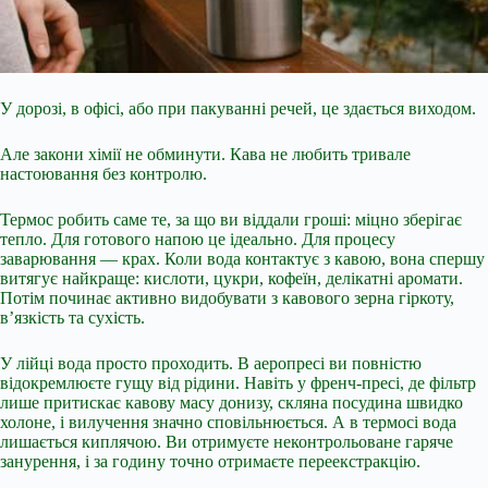
У дорозі, в офісі, або при пакуванні речей, це здається виходом.
Але закони хімії не обминути. Кава не любить тривале
настоювання без контролю.
Термос робить саме те, за що ви віддали гроші: міцно зберігає
тепло. Для готового напою це ідеально. Для процесу
заварювання — крах. Коли вода контактує з кавою, вона спершу
витягує найкраще: кислоти, цукри, кофеїн, делікатні аромати.
Потім починає активно видобувати з кавового зерна гіркоту,
в’язкість та сухість.
У лійці вода просто проходить. В
аеропресі ви повністю
відокремлюєте гущу від рідини. Навіть у френч-пресі, де фільтр
лише притискає кавову масу донизу, скляна посудина швидко
холоне, і вилучення значно сповільнюється. А в термосі вода
лишається киплячою. Ви отримуєте неконтрольоване гаряче
занурення, і за годину точно отримаєте переекстракцію.