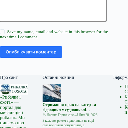
Save my name, email and website in this browser for the
next time I comment.
Опублікувати коментар
Про сайт
Останні новини
Інформ
П
С
К
«Рибалка і
С
охота» —
Отримання прав на катер та
К
портал для
гідроцикл у судношколі
и
мисливців і
«Либідь-А»: від теорії до
Дарина Горпиненко
Лип 28, 2026
рибалок. Ми
іспиту
З кожним роком відпочинок на воді
пишемо про
стає все більш популярним, а
спорядження,