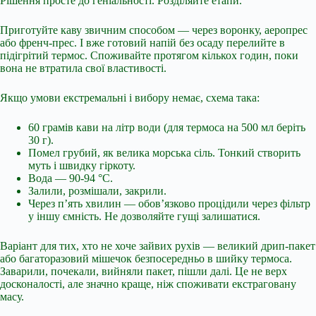
Рішення просте до геніальності. Розділяйте етапи.
Приготуйте каву звичним способом — через воронку, аеропрес
або френч-прес. І вже готовий напій без осаду перелийте в
підігрітий термос. Споживайте протягом кількох годин, поки
вона не втратила свої властивості.
Якщо умови екстремальні і вибору немає, схема така:
60 грамів кави на літр води (для термоса на 500 мл беріть
30 г).
Помел грубий, як велика морська сіль. Тонкий створить
муть і швидку гіркоту.
Вода — 90-94 °C.
Залили, розмішали, закрили.
Через п’ять хвилин — обов’язково процідили через фільтр
у іншу ємність. Не дозволяйте гущі залишатися.
Варіант для тих, хто не хоче зайвих рухів — великий дрип-пакет
або багаторазовий мішечок безпосередньо в шийку термоса.
Заварили, почекали, вийняли пакет, пішли далі. Це не верх
досконалості, але значно краще, ніж споживати екстраговану
масу.