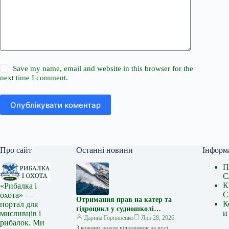
Save my name, email and website in this browser for the
next time I comment.
Опублікувати коментар
Про сайт
Останні новини
Інформ
П
С
К
«Рибалка і
С
охота» —
Отримання прав на катер та
К
портал для
гідроцикл у судношколі
и
мисливців і
«Либідь-А»: від теорії до
Дарина Горпиненко
Лип 28, 2026
рибалок. Ми
іспиту
З кожним роком відпочинок на воді