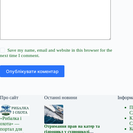
Save my name, email and website in this browser for the
next time I comment.
Опублікувати коментар
Про сайт
Останні новини
Інформ
П
С
К
«Рибалка і
С
охота» —
Отримання прав на катер та
К
портал для
гідроцикл у судношколі