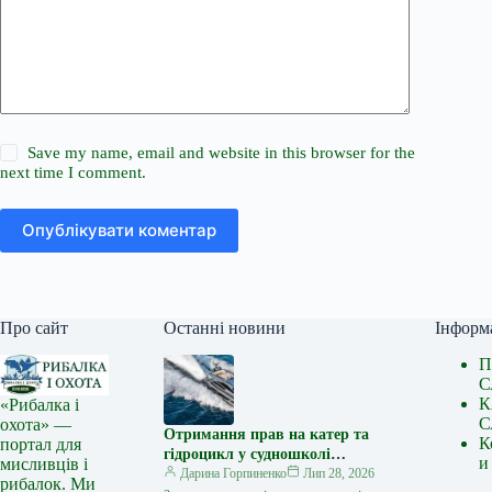
Save my name, email and website in this browser for the
next time I comment.
Опублікувати коментар
Про сайт
Останні новини
Інформ
П
С
К
«Рибалка і
С
охота» —
Отримання прав на катер та
К
портал для
гідроцикл у судношколі
и
мисливців і
«Либідь-А»: від теорії до
Дарина Горпиненко
Лип 28, 2026
рибалок. Ми