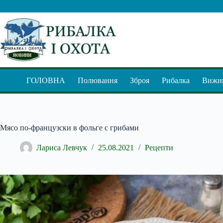
Перейти
до
вмісту
ГОЛОВНА
Полювання
Зброя
Рибалка
Вижив
Мясо по-французски в фольге с грибами
Лариса Левчук
25.08.2021
Рецепти