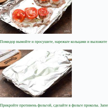
Помидор вымойте и просушите, нарежьте кольцами и выложите 
Прикройте противень фольгой, сделайте в фольге проколы. Запек