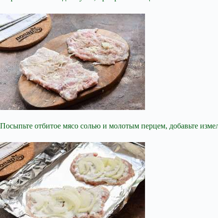
Посыпьте отбитое мясо солью и молотым перцем, добавьте изме